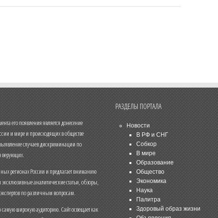
РАЗДЕЛЫ ПОРТАЛА
нта его появления является донесение
Новости
ссии и мире и происходящих в обществе
В РФ и СНГ
 выявление случаев дискриминации по
Собкор
В мире
 верующих.
Образование
чных регионах России и предлагает вниманию
Общество
и эксклюзивные аналитические статьи, обзоры,
Экономика
Наука
 экспертов по различным вопросам.
Палитра
 самую широкую аудиторию. Сайт освещает как
Здоровый образ жизни
Объявления