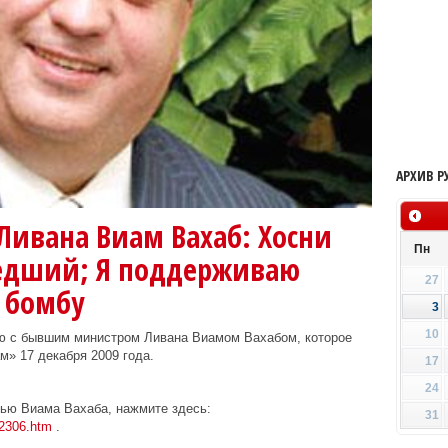
АРХИВ Р
ивана Виам Вахаб: Хосни
Пн
едший; Я поддерживаю
27
 бомбу
3
10
ю с бывшим министром Ливана Виамом Вахабом, которое
» 17 декабря 2009 года.
17
24
вью Виама Вахаба, нажмите здесь:
31
/2306.htm
.