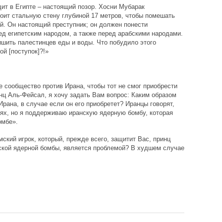
дит в Египте – настоящий позор. Хосни Мубарак
роит стальную стену глубиной 17 метров, чтобы помешать
. Он настоящий преступник; он должен понести
ед египетским народом, а также перед арабскими народами.
шить палестинцев еды и воды. Что побудило этого
й [поступок]?!»
 сообщество против Ирана, чтобы тот не смог приобрести
ц Аль-Фейсал, я хочу задать Вам вопрос: Каким образом
рана, в случае если он его приобретет? Иранцы говорят,
лях, но я поддерживаю иранскую ядерную бомбу, которая
омбе».
мский игрок, который, прежде всего, защитит Вас, принц
ьской ядерной бомбы, является проблемой? В худшем случае