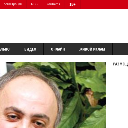
регистрация
RSS
контакты
18+
АЛЬНО
ВИДЕО
ОНЛАЙН
ЖИВОЙ ИСЛАМ
РАЗМЕЩ