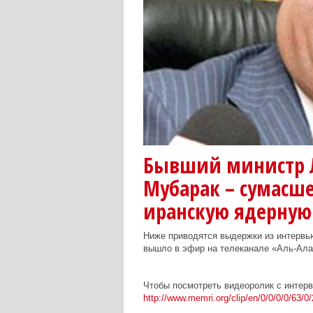
Бывший министр Л
Мубарак – сумасш
иранскую ядерную
Ниже приводятся выдержки из интервь
вышло в эфир на телеканале «Аль-Алам
Чтобы посмотреть видеоролик с интер
http://www.memri.org/clip/en/0/0/0/0/63/0