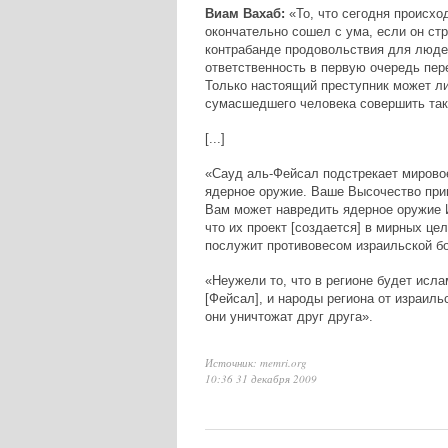
Виам Вахаб:
«То, что сегодня происхо
окончательно сошел с ума, если он ст
контрабанде продовольствия для людей
ответственность в первую очередь пер
Только настоящий преступник может ли
сумасшедшего человека совершить тако
[...]
«Сауд аль-Фейсал подстрекает мировое
ядерное оружие. Ваше Высочество прин
Вам может навредить ядерное оружие И
что их проект [создается] в мирных це
послужит противовесом израильской б
«Неужели то, что в регионе будет исла
[Фейсал], и народы региона от израил
они уничтожат друг друга».
Источник: memri.org
10:36 31 декабря 2009