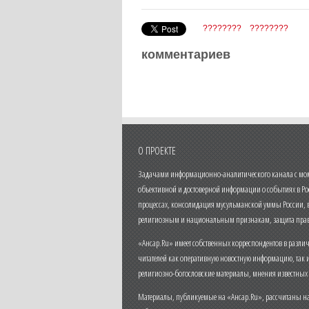
????????
????????
комментариев
О ПРОЕКТЕ
Задачами информационно-аналитического канала с моме
объективной и достоверной информации о событиях в Ро
процессах, консолидация мусульманской уммы России,
религиозным и национальным признакам, защита прав
«Ансар.Ru» имеет собственных корреспондентов в разли
читателей как оперативную новостную информацию, так 
религиозно-богословские материалы, мнения известных
Материалы, публикуемые на «Ансар.Ru», рассчитаны на