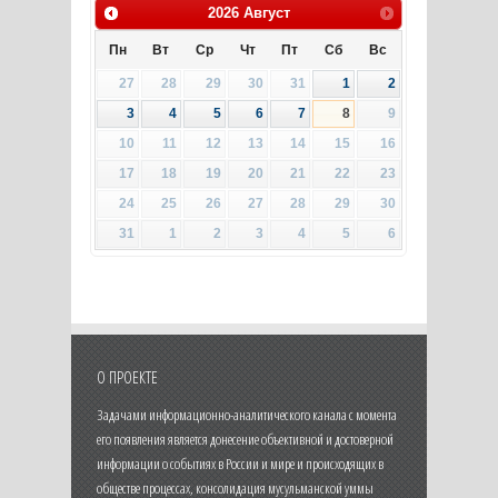
2026
Август
Пн
Вт
Ср
Чт
Пт
Сб
Вс
27
28
29
30
31
1
2
3
4
5
6
7
8
9
10
11
12
13
14
15
16
17
18
19
20
21
22
23
24
25
26
27
28
29
30
31
1
2
3
4
5
6
О ПРОЕКТЕ
Задачами информационно-аналитического канала с момента
его появления является донесение объективной и достоверной
информации о событиях в России и мире и происходящих в
обществе процессах, консолидация мусульманской уммы