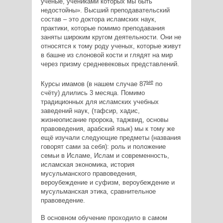
учёные, учениками которых мы быть
недостойны». Высший преподавательский
состав – это доктора исламских наук,
практики, которые помимо преподавания
заняты широким кругом деятельности. Они не
относятся к тому роду ученых, которые живут
в башне из слоновой кости и глядят на мир
через призму средневековых представлений.
ые
Курсы имамов (в нашем случае 87
по
счёту) длились 3 месяца. Помимо
традиционных для исламских учебных
заведений наук, (тафсир, хадис,
жизнеописание пророка, таджвид, основы
правоведения, арабский язык) мы к тому же
ещё изучали следующие предметы (названия
говорят сами за себя): роль и положение
семьи в Исламе, Ислам и современность,
исламская экономика, история
мусульманского правоведения,
вероубеждение и суфизм, вероубеждение и
мусульманская этика, сравнительное
правоведение.
В основном обучение проходило в самом