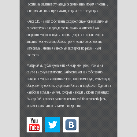
России, выявление случаев дискриминации по религиозным
и национальным признакам, защита прав верующих.
«Ансар.Ru» имеет собственных корреспондентов в различных
регионах России и предлагает вниманию читателей как
оперативную новостную информацию, так и эксклюзивные
аналитические статьи, обзоры, религиозно-богословские
материалы, мнения известных экспертов по различным
вопросам.
Материалы, публикуемые на «Ансар.Ru», рассчитаны на
самую широкую аудиторию. Сайт освещает как собственно
религиозную, так и политическую, экономическую, культурную,
общественную жизнь мусульман России и зарубежья. Одной из
наиболее актуальных тем, которые находят место на страницах
"Ансар.Ru", является развитие исламской банковской сферы,
исламских финансов и халяль-индустрии.