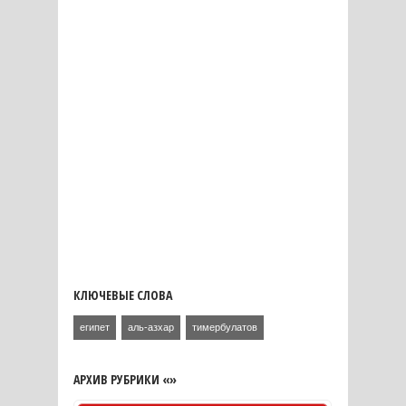
КЛЮЧЕВЫЕ СЛОВА
египет
аль-азхар
тимербулатов
АРХИВ РУБРИКИ «»