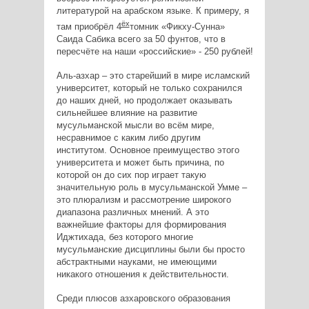
литературой на арабском языке. К примеру, я
ёх
там приобрёл 4
томник «Фикху-Сунна»
Саида Сабика всего за 50 фунтов, что в
пересчёте на наши «российские» - 250 рублей!
Аль-азхар – это старейший в мире исламский
университет, который не только сохранился
до наших дней, но продолжает оказывать
сильнейшее влияние на развитие
мусульманской мысли во всём мире,
несравнимое с каким либо другим
институтом. Основное преимущество этого
университета и может быть причина, по
которой он до сих пор играет такую
значительную роль в мусульманской Умме –
это плюрализм и рассмотрение широкого
диапазона различных мнений. А это
важнейшие факторы для формирования
Иджтихада, без которого многие
мусульманские дисциплины были бы просто
абстрактными науками, не имеющими
никакого отношения к действительности.
Среди плюсов азхаровского образования