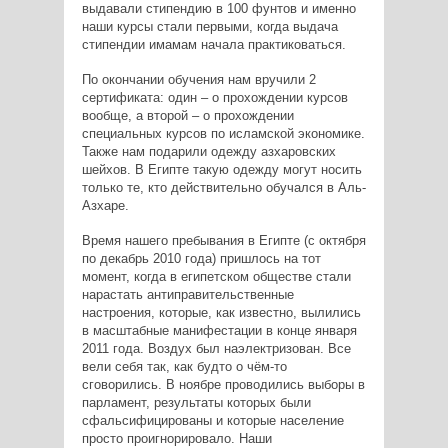
выдавали стипендию в 100 фунтов и именно
наши курсы стали первыми, когда выдача
стипендии имамам начала практиковаться.
По окончании обучения нам вручили 2
сертификата: один – о прохождении курсов
вообще, а второй – о прохождении
специальных курсов по исламской экономике.
Также нам подарили одежду азхаровских
шейхов. В Египте такую одежду могут носить
только те, кто действительно обучался в Аль-
Азхаре.
Время нашего пребывания в Египте (с октября
по декабрь 2010 года) пришлось на тот
момент, когда в египетском обществе стали
нарастать антиправительственные
настроения, которые, как известно, вылились
в масштабные манифестации в конце января
2011 года. Воздух был наэлектризован. Все
вели себя так, как будто о чём-то
сговорились. В ноябре проводились выборы в
парламент, результаты которых были
сфальсифицированы и которые население
просто проигнорировало. Наши