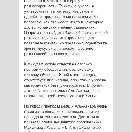
нельзя не отметить его широту и
разносторонность. То есть, обучаясь в
университете, вы не получите узкое и
однобокое представление по каким-либо
вопросам, как это имеет место в некоторых
других исламских учебных заведениях.
Напротив, вы найдете большой спектр мнений
различных ученых, что предотвращает
появление фанатично преданных одной точке
зрения мусульман и раскол на основе
разногласий в вопросах фикха.
К минусам можно отнести не столько
программу образования, сколько саму
систему обучения. В ней мало порядка,
отсутствует дисциплина, слаб также уровень
материальной базы университета. Впрочем,
это проблема не только Аль-Азхара, но, к
сожалению, всей мусульманской Уммы.
По поводу преподавания. У Аль-Азхара очень
высокие требования к профессионализму
преподавательского состава. Достаточно
привести слова знаменитого проповедника
Мухаммеда Хасана: « В Аль-Азхаре такие