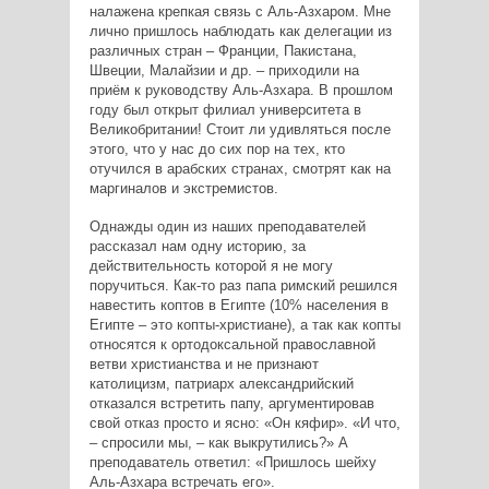
налажена крепкая связь с Аль-Азхаром. Мне
лично пришлось наблюдать как делегации из
различных стран – Франции, Пакистана,
Швеции, Малайзии и др. – приходили на
приём к руководству Аль-Азхара. В прошлом
году был открыт филиал университета в
Великобритании! Стоит ли удивляться после
этого, что у нас до сих пор на тех, кто
отучился в арабских странах, смотрят как на
маргиналов и экстремистов.
Однажды один из наших преподавателей
рассказал нам одну историю, за
действительность которой я не могу
поручиться. Как-то раз папа римский решился
навестить коптов в Египте (10% населения в
Египте – это копты-христиане), а так как копты
относятся к ортодоксальной православной
ветви христианства и не признают
католицизм, патриарх александрийский
отказался встретить папу, аргументировав
свой отказ просто и ясно: «Он кяфир». «И что,
– спросили мы, – как выкрутились?» А
преподаватель ответил: «Пришлось шейху
Аль-Азхара встречать его».