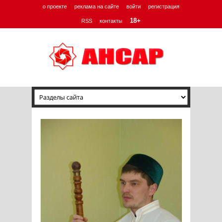
о проекте
реклама на сайте
войти
регистрация
18+
RSS
контакты