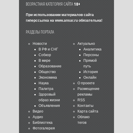
ВОЗРАСТНАЯ КАТЕГОРИЯ САЙТА
18+
При использовании материалов сайта
гиперссылка на
www.ansar.ru
обязательна!
РАЗДЕЛЫ ПОРТАЛА
Новости
Актуально
В РФ и СНГ
Аналитика
Собкор
Персоны
В мире
Прямой
Образование
путь
Общество
История
Экономика
Онлайн
Наука
О проекте
Палитра
Размещение
Здоровый
рекламы
образ жизни
RSS
Объявления
Контакты
Видео
Карта сайта
Аудио
Облако
Библиотека
тегов
Фотогалерея