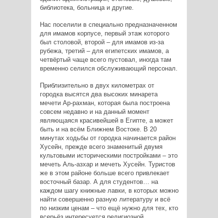
библиотека, больница и другие.
Нас поселили в специально предназначенном
для имамов корпусе, первый этаж которого
был столовой, второй – для имамов из-за
рубежа, третий – для египетских имамов, а
четвёртый чаще всего пустовал, иногда там
временно селился обслуживающий персонал.
Приблизительно в двух километрах от
городка высятся два высоких минарета
мечети Ар-рахман, которая была построена
совсем недавно и на данный момент
являющаяся красивейшей в Египте, а может
быть и на всём Ближнем Востоке. В 20
минутах ходьбы от городка начинается район
Хусейн, прежде всего знаменитый двумя
культовыми историческими постройками – это
мечеть Аль-азхар и мечеть Хусейн. Туристов
же в этом районе больше всего привлекает
восточный базар. А для студентов… на
каждом шагу книжные лавки, в которых можно
найти совершенно разную литературу и всё
по низким ценам – что ещё нужно для тех, кто
всерьёз интересуется религиозной