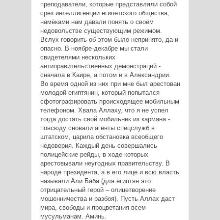
преподаватели, которые представляли собой
срез интеллигенции египетского общества,
намёками нам давали понять о своём
недовольстве существующим режимом.
Вслух говорить об этом было непринято, да и
опасно. В ноябре-декабре мы стали
свидетелями нескольких
антиправительственных демонстраций -
сначала в Каире, а потом и в Александрии.
Во время одной из них при мне был арестован
молодой египтянин, который попытался
сфотографировать происходящее мобильным
телефоном. Хвала Аллаху, что я не успел
тогда достать свой мобильник из кармана -
повсюду сновали агенты спецслужб в
штатском, царила обстановка всеобщего
недоверия. Каждый день совершались
полицейские рейды, в ходе которых
арестовывали неугодных правительству. В
народе президента, а в его лице и всю власть
называли Али Баба (для египтян это
отрицательный герой – олицетворение
мошенничества и разбоя). Пусть Аллах даст
мира, свободы и процветания всем
мусульманам. Аминь.