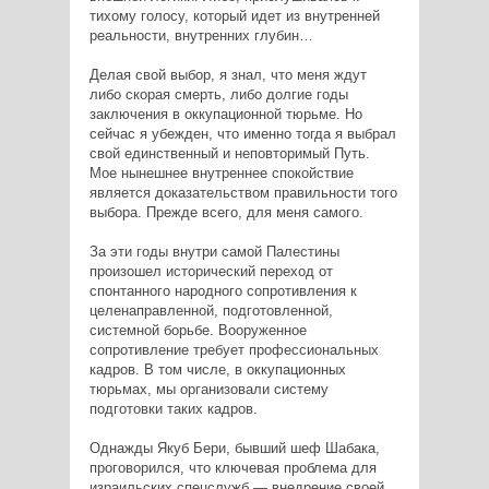
тихому голосу, который идет из внутренней
реальности, внутренних глубин…
Делая свой выбор, я знал, что меня ждут
либо скорая смерть, либо долгие годы
заключения в оккупационной тюрьме. Но
сейчас я убежден, что именно тогда я выбрал
свой единственный и неповторимый Путь.
Мое нынешнее внутреннее спокойствие
является доказательством правильности того
выбора. Прежде всего, для меня самого.
За эти годы внутри самой Палестины
произошел исторический переход от
спонтанного народного сопротивления к
целенаправленной, подготовленной,
системной борьбе. Вооруженное
сопротивление требует профессиональных
кадров. В том числе, в оккупационных
тюрьмах, мы организовали систему
подготовки таких кадров.
Однажды Якуб Бери, бывший шеф Шабака,
проговорился, что ключевая проблема для
израильских спецслужб — внедрение своей