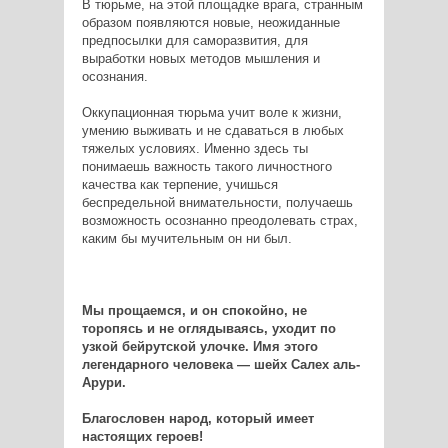
В тюрьме, на этой площадке врага, странным
образом появляются новые, неожиданные
предпосылки для саморазвития, для
выработки новых методов мышления и
осознания.
Оккупационная тюрьма учит воле к жизни,
умению выживать и не сдаваться в любых
тяжелых условиях. Именно здесь ты
понимаешь важность такого личностного
качества как терпение, учишься
беспредельной внимательности, получаешь
возможность осознанно преодолевать страх,
каким бы мучительным он ни был.
Мы прощаемся, и он спокойно, не
торопясь и не оглядываясь, уходит по
узкой бейрутской улочке. Имя этого
легендарного человека — шейх Салех аль-
Арури.
Благословен народ, который имеет
настоящих героев!