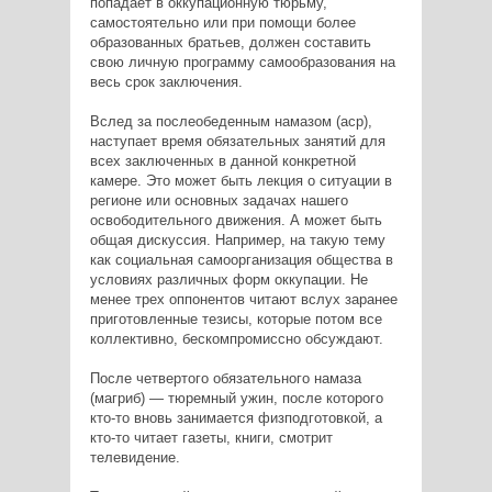
попадает в оккупационную тюрьму,
самостоятельно или при помощи более
образованных братьев, должен составить
свою личную программу самообразования на
весь срок заключения.
Вслед за послеобеденным намазом (аср),
наступает время обязательных занятий для
всех заключенных в данной конкретной
камере. Это может быть лекция о ситуации в
регионе или основных задачах нашего
освободительного движения. А может быть
общая дискуссия. Например, на такую тему
как социальная самоорганизация общества в
условиях различных форм оккупации. Не
менее трех оппонентов читают вслух заранее
приготовленные тезисы, которые потом все
коллективно, бескомпромиссно обсуждают.
После четвертого обязательного намаза
(магриб) — тюремный ужин, после которого
кто-то вновь занимается физподготовкой, а
кто-то читает газеты, книги, смотрит
телевидение.