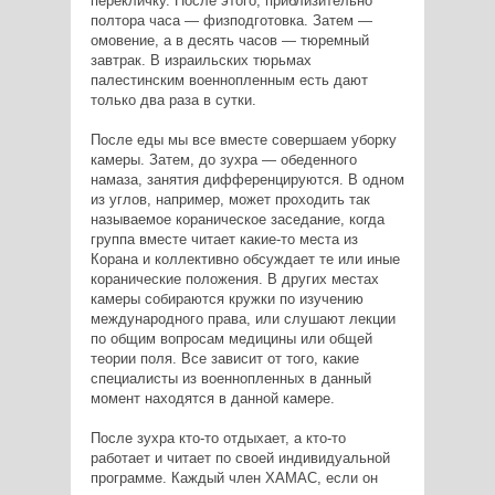
перекличку. После этого, приблизительно
полтора часа — физподготовка. Затем —
омовение, а в десять часов — тюремный
завтрак. В израильских тюрьмах
палестинским военнопленным есть дают
только два раза в сутки.
После еды мы все вместе совершаем уборку
камеры. Затем, до зухра — обеденного
намаза, занятия дифференцируются. В одном
из углов, например, может проходить так
называемое кораническое заседание, когда
группа вместе читает какие-то места из
Корана и коллективно обсуждает те или иные
коранические положения. В других местах
камеры собираются кружки по изучению
международного права, или слушают лекции
по общим вопросам медицины или общей
теории поля. Все зависит от того, какие
специалисты из военнопленных в данный
момент находятся в данной камере.
После зухра кто-то отдыхает, а кто-то
работает и читает по своей индивидуальной
программе. Каждый член ХАМАС, если он