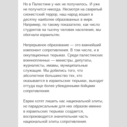
Но в Палестине у них не получилось. И уже
не получится никогда. Несмотря на свирепый
сионистский террор, наш народ вошел в
десятку наиболее образованных в мире.
Например, по такому показателю, как число
студентов на тысячу человек населения, мы
обогнали израильтян.
Непрерывное образование — это важнейший
компонент сопротивления. В том числе, и в
оккупационных тюрьмах. Среди палестинских
военнопленных — министры, депутаты,
журналисты, имамы, муниципальные
служащие. Мы добились того, что
абсолютное большинство тех, кто
оказывается в израильских тюрьмах, выходит
оттуда еще более убежденными бойцами
сопротивления.
Евреи хотят лишить нас национальной элиты,
но парадоксальным для них образом именно
в израильских тюрьмах создается,
воспроизводится значительная часть
национальной элиты сопротивления.