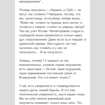
империализме"…
Почему оккупанты — Израиль и США — не
могут нас сломить? Наверное, потому, что
мы, палестинцы, по-особому любим жизнь.
"Живи так, словно ты будешь жить вечно; и
готовься к смерти, словно ты умрешь завтра".
Так нас учит Ислам. Неповторимая сладость
свободной жизни проявляется только через
дух сопротивления. Даже если ты в тюрьме, в
одиночной камере. Шестьдесят лет они
пытались нас сломить и у них не
получилось… И не получится.
Знаешь, почему? У каждого из нас,
военнопленных, узников тюрем оккупантов,
есть наша вера — Ислам, наше ощущение,
наше переживание постоянной связи со
Всевышним. Кто это может отнять?
У нас есть уверенность в справедливости
нашего дела, нашей борьбы. И это уже
генетическая уверенность, она в наших генах.
Мы на себе поняли важнейший урок:
оккупанты понимают только язык силы. Это