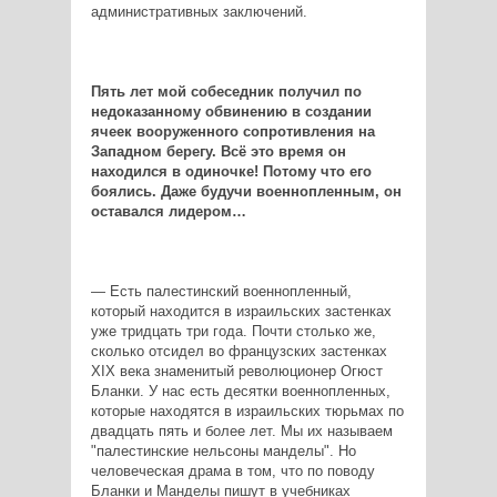
административных заключений.
Пять лет мой собеседник получил по
недоказанному обвинению в создании
ячеек вооруженного сопротивления на
Западном берегу. Всё это время он
находился в одиночке! Потому что его
боялись. Даже будучи военнопленным, он
оставался лидером…
— Есть палестинский военнопленный,
который находится в израильских застенках
уже тридцать три года. Почти столько же,
сколько отсидел во французских застенках
XIX века знаменитый революционер Огюст
Бланки. У нас есть десятки военнопленных,
которые находятся в израильских тюрьмах по
двадцать пять и более лет. Мы их называем
"палестинские нельсоны манделы". Но
человеческая драма в том, что по поводу
Бланки и Манделы пишут в учебниках