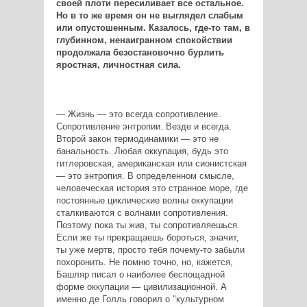
своей плоти пересиливает все остальное.
Но в то же время он не выглядел слабым
или опустошенным. Казалось, где-то там, в
глубинном, ненаигранном спокойствии
продолжала безостановочно бурлить
яростная, личностная сила.
— Жизнь — это всегда сопротивление.
Сопротивление энтропии. Везде и всегда.
Второй закон термодинамики — это не
банальность. Любая оккупация, будь это
гитлеровская, американская или сионистская
— это энтропия. В определенном смысле,
человеческая история это странное море, где
постоянные циклические волны оккупации
сталкиваются с волнами сопротивления.
Поэтому пока ты жив, ты сопротивляешься.
Если же ты прекращаешь бороться, значит,
ты уже мертв, просто тебя почему-то забыли
похоронить. Не помню точно, но, кажется,
Башляр писал о наиболее беспощадной
форме оккупации — цивилизационной. А
именно де Голль говорил о "культурном