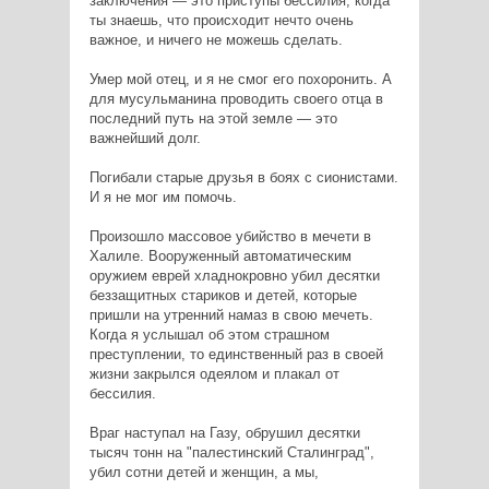
заключения — это приступы бессилия, когда
ты знаешь, что происходит нечто очень
важное, и ничего не можешь сделать.
Умер мой отец, и я не смог его похоронить. А
для мусульманина проводить своего отца в
последний путь на этой земле — это
важнейший долг.
Погибали старые друзья в боях с сионистами.
И я не мог им помочь.
Произошло массовое убийство в мечети в
Халиле. Вооруженный автоматическим
оружием еврей хладнокровно убил десятки
беззащитных стариков и детей, которые
пришли на утренний намаз в свою мечеть.
Когда я услышал об этом страшном
преступлении, то единственный раз в своей
жизни закрылся одеялом и плакал от
бессилия.
Враг наступал на Газу, обрушил десятки
тысяч тонн на "палестинский Сталинград",
убил сотни детей и женщин, а мы,