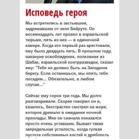
Исповедь героя
Мы встретились в застывшем,
задремавшем от зноя Бейруте. Он
восемнадцать лет провел в израильской
тюрьме, пять из них — в одиночной
камере. Когда его первый раз арестовали,
ему было двадцать пять. В прошлом году,
накануне освобождения, полковник из
Шабак, израильской контрразведки, сказал
ему: "Тебя не должно быть на Западном
берегу. Если останешься, мы опять тебя
посадим… Обязательно, в любом
случае…"
Сейчас ему сорок три года. Мы долго
разговаривали. Скорее говорил он и,
казалось, бесстрастно смотрел на море,
которое дремало в ожидании ночной
прохлады. Мне он сначала показался
просто очень уставшим. Бывает такая
запредельная усталость, когда гулкая
пустота собственных костей и дряблость