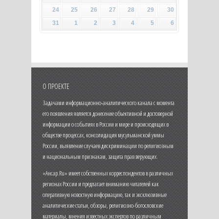
24
25
26
27
28
29
30
31
1
2
3
4
5
6
О ПРОЕКТЕ
Задачами информационно-аналитического канала с момента
его появления является донесение объективной и достоверной
информации о событиях в России и мире и происходящих в
обществе процессах, консолидация мусульманской уммы
России, выявление случаев дискриминации по религиозным
и национальным признакам, защита прав верующих.
«Ансар.Ru» имеет собственных корреспондентов в различных
регионах России и предлагает вниманию читателей как
оперативную новостную информацию, так и эксклюзивные
аналитические статьи, обзоры, религиозно-богословские
материалы, мнения известных экспертов по различным