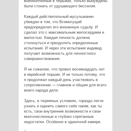
военнопленные в тюрьмах, только вынуждены
были стонать от удушающего бессилия.
Каждый действительный мусульманин
убежден в том, что Всемогущий
предопределил его жизненную судьбу. И
сделал это с максимальным милосердием и
милостью. Каждая личность должна
столкнуться и преодолеть определенные
испытания. И через эти испытания индивид
получает возможность для личностного
совершенствования.
Я не сожалею, что провел восемнадцать лет
в еврейской тюрьме. И не только потому, что
я продолжал каждый день участвовать в
сопротивлении — главном и общем для всего
моего народа деле.
Здесь, в тюремных условиях, гораздо легче
узнать и оценить самого себя таким, как ты
есть, свои внутренние возможности и свои
многочисленные и глубоко спрятанные
недостатки. Особенно в одиночной камере.