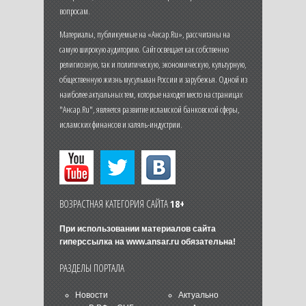
вопросам.
Материалы, публикуемые на «Ансар.Ru», рассчитаны на
самую широкую аудиторию. Сайт освещает как собственно
религиозную, так и политическую, экономическую, культурную,
общественную жизнь мусульман России и зарубежья. Одной из
наиболее актуальных тем, которые находят место на страницах
"Ансар.Ru", является развитие исламской банковской сферы,
исламских финансов и халяль-индустрии.
ВОЗРАСТНАЯ КАТЕГОРИЯ САЙТА
18+
При использовании материалов сайта
гиперссылка на
www.ansar.ru
обязательна!
РАЗДЕЛЫ ПОРТАЛА
Новости
Актуально