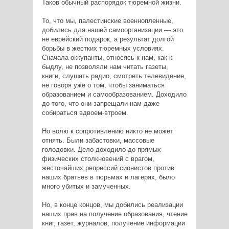
Таков обычный распорядок тюремной жизни.
То, что мы, палестинские военнопленные,
добились для нашей самоорганизации — это
не еврейский подарок, а результат долгой
борьбы в жестких тюремных условиях.
Сначала оккупанты, относясь к нам, как к
быдлу, не позволяли нам читать газеты,
книги, слушать радио, смотреть телевидение,
не говоря уже о том, чтобы заниматься
образованием и самообразованием. Доходило
до того, что они запрещали нам даже
собираться вдвоем-втроем.
Но волю к сопротивлению никто не может
отнять. Были забастовки, массовые
голодовки. Дело доходило до прямых
физических столкновений с врагом,
жесточайших репрессий сионистов против
наших братьев в тюрьмах и лагерях, было
много убитых и замученных.
Но, в конце концов, мы добились реализации
наших прав на получение образования, чтение
книг, газет, журналов, получение информации