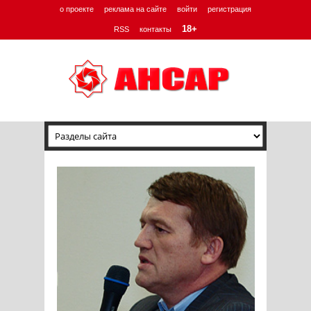
о проекте
реклама на сайте
войти
регистрация
18+
RSS
контакты