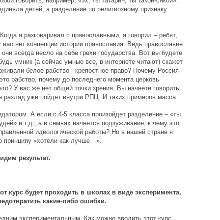
бой говорить, например, «эх, ты татарин, ты такой-сякой».
единяла детей, а разделение по религиозному признаку
Когда я разговаривал с православными, я говорил – ребят,
 у вас нет концепции истории православия. Ведь православие
 они всегда несло на себе грехи государства. Вот вы будете
будь умник (а сейчас умные все, в интернете читают) скажет
ерживали белое рабство - крепостное право? Почему Россия
 это рабство, почему до последнего момента церковь
то? У вас же нет общей точки зрения. Вы начнете говорить
да разлад уже пойдет внутри РПЦ. И таких примеров масса.
датором. А если с 4-5 класса произойдет разделение – «ты
дей» и т.д., а в семьях начнется подзуживание, к чему это
правленной идеологической работы? Но в нашей стране я
о принципу «хотели как лучше…».
идим результат.
тот курс будет проходить в школах в виде эксперимента,
редотвратить какие-либо ошибки.
ледним экспериментальным. Как можно вводить этот курс,