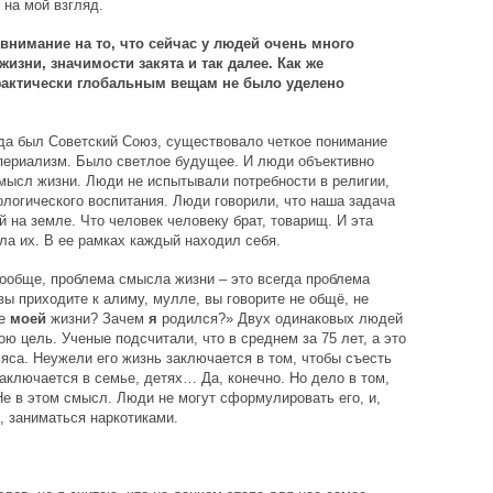
 на мой взгляд.
внимание на то, что сейчас у людей очень много
зни, значимости закята и так далее. Как же
фактически глобальным вещам не было уделено
гда был Советский Союз, существовало четкое понимание
империализм. Было светлое будущее. И люди объективно
смысл жизни. Люди не испытывали потребности в религии,
логического воспитания. Люди говорили, что наша задача
й на земле. Что человек человеку брат, товарищ. И эта
а их. В ее рамках каждый находил себя.
Вообще, проблема смысла жизни – это всегда проблема
 вы приходите к алиму, мулле, вы говорите не общё, не
ле
моей
жизни? Зачем
я
родился?» Двух одинаковых людей
ю цель. Ученые подсчитали, что в среднем за 75 лет, а это
мяса. Неужели его жизнь заключается в том, чтобы съесть
 заключается в семье, детях… Да, конечно. Но дело в том,
Не в этом смысл. Люди не могут сформулировать его, и,
, заниматься наркотиками.