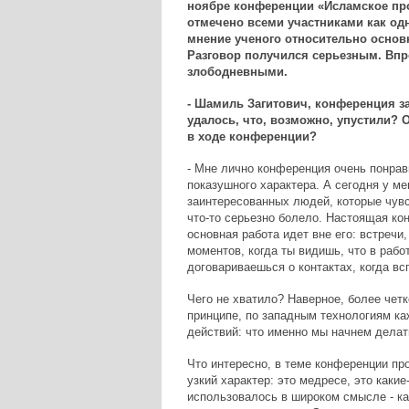
ноябре конференции «Исламское про
отмечено всеми участниками как од
мнение ученого относительно основ
Разговор получился серьезным. Впро
злободневными.
- Шамиль Загитович, конференция за
удалось, что, возможно, упустили? 
в ходе конференции?
- Мне лично конференция очень понрав
показушного характера. А сегодня у м
заинтересованных людей, которые чувст
что-то серьезно болело. Настоящая конф
основная работа идет вне его: встречи
моментов, когда ты видишь, что в рабо
договариваешься о контактах, когда в
Чего не хватило? Наверное, более четк
принципе, по западным технологиям ка
действий: что именно мы начнем делат
Что интересно, в теме конференции пр
узкий характер: это медресе, это каки
использовалось в широком смысле - ка