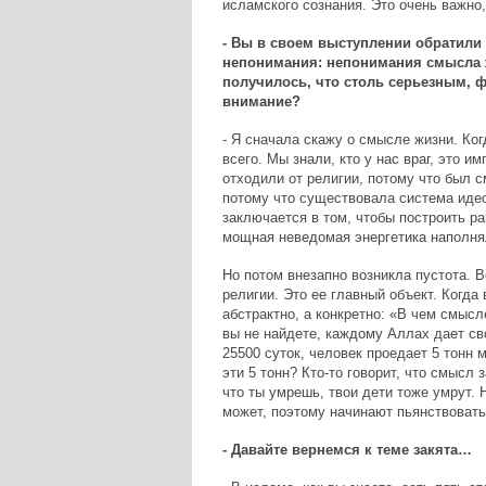
исламского сознания. Это очень важно,
- Вы в своем выступлении обратили 
непонимания: непонимания смысла жи
получилось, что столь серьезным, 
внимание?
- Я сначала скажу о смысле жизни. Ко
всего. Мы знали, кто у нас враг, это 
отходили от религии, потому что был 
потому что существовала система идео
заключается в том, чтобы построить ра
мощная неведомая энергетика наполнял
Но потом внезапно возникла пустота. 
религии. Это ее главный объект. Когда
абстрактно, а конкретно: «В чем смыс
вы не найдете, каждому Аллах дает сво
25500 суток, человек проедает 5 тонн 
эти 5 тонн? Кто-то говорит, что смысл
что ты умрешь, твои дети тоже умрут. 
может, поэтому начинают пьянствовать
- Давайте вернемся к теме закята…