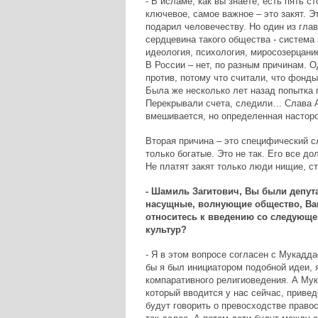
- В исламе, как вы знаете, есть пять с
ключевое, самое важное – это закят. 
подарил человечеству. Но один из гла
сердцевина такого общества - система 
идеология, психология, миросозерцание
В России – нет, по разным причинам. 
против, потому что считали, что фонд
Была же несколько лет назад попытка п
Перекрывали счета, следили… Слава Ал
вмешивается, но определенная насторо
Вторая причина – это специфический с
только богатые. Это не так. Его все до
Не платят закят только люди нищие, ст
- Шамиль Загитович, Вы были депут
насущные, волнующие общество, Вам
относитесь к введению со следующег
культур?
- Я в этом вопросе согласен с Мукадда
бы я был инициатором подобной идеи, 
компаративного религиоведения. А Мук
который вводится у нас сейчас, привед
будут говорить о превосходстве правос