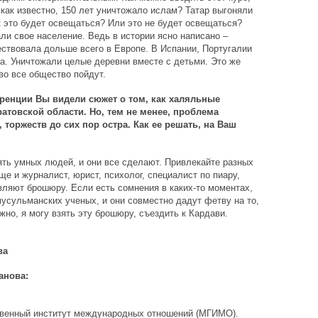
как известно, 150 лет уничтожало ислам? Татар выгоняли
ак это будет освещаться? Или это не будет освещаться?
ли свое население. Ведь в истории ясно написано –
ствовала дольше всего в Европе. В Испании, Португалии
а. Уничтожали целые деревни вместе с детьми. Это же
во все общество пойдут.
еренции Вы видели сюжет о том, как халяльные
товской области. Но, тем не менее, проблема
торжеств до сих пор остра. Как ее решать, на Ваш
пять умных людей, и они все сделают. Привлекайте разных
е и журналист, юрист, психолог, специалист по пиару,
авляют брошюру. Если есть сомнения в каких-то моментах,
усульманских ученых, и они совместно дадут фетву на то,
жно, я могу взять эту брошюру, съездить к Кардави.
ва
анова:
ственный институт международных отношений (МГИМО).