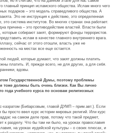
толов, но я считаю, что на данном этапе для нас самое
Это главный принцип исламского общества. Ислам много чего
вных подарков – это модель справедливого общества. А
закята. Это не инструкция к действию, это определенная
, это система институтов. Во многих странах она работает.
Одна причина – это противодействие властей. Власти были
ы, которые собирают закят, формируют фонды террористов.
редставить ислам в качестве главного внутреннего врага.
лаху, сейчас от этого отошли, власть уже не
женность на местах все еще остается.
лой людей, которые думают, что закят должны платить
лжны платить. И, прежде всего, не для других, а для себя.
ранники, вдовы.
атом Государственной Думы, поэтому проблемы
 тоже должны быть очень близки. Как Вы лично
о года учебного курса по основам религиозных
с-хазратом (Бибарсовым, главой ДУМП – прим.авт.). Если
я бы просто ввел курс истории мировых религий. Или курс
аддас на самом деле прав, потому что такой предмет,
ет к разделу. Что бы там ни было, на уроках православия
лавия, на уроках иудейской культуры – о своих плюсах, и