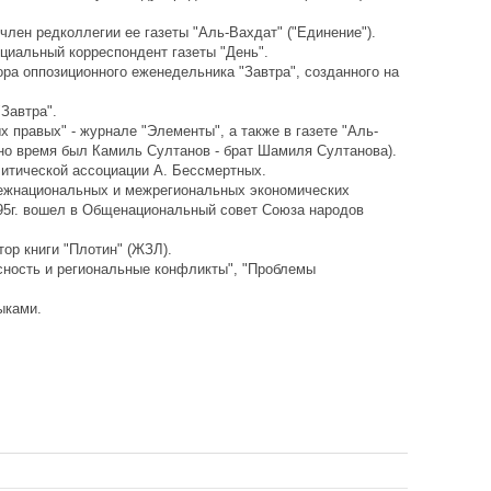
член редколлегии ее газеты "Аль-Вахдат" ("Единение").
пециальный корреспондент газеты "День".
тора оппозиционного еженедельника "Завтра", созданного на
"Завтра".
 правых" - журнале "Элементы", а также в газете "Аль-
но время был Камиль Султанов - брат Шамиля Султанова).
итической ассоциации А. Бессмертных.
ежнациональных и межрегиональных экономических
5г. вошел в Общенациональный совет Союза народов
ор книги "Плотин" (ЖЗЛ).
сность и региональные конфликты", "Проблемы
ыками.