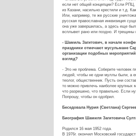
если нет общей концепции? Если РПЦ, 
из Казани, насильно крестили и т.д. К
Или, например, те же русские уничтожа
русская православная инквизиция суще
она уже завершилась, а здесь еще был
всплывет рано или поздно. И трещины 
- Шамиль Загитович, в начале конф
праздники отмечают мусульмане Сара
организации подобных мероприятий, 
взгляд?
- Это не проблема. Соберите человек 
людей, чтобы не одни муллы были, а ещ
теолог, общественник. Пусть они сост
то можно привлечь наиболее крупных м
что разрешено, что правильно. Если ну
Попрошу, чтобы он одобрил.
Беседовала Нурия (Светлана) Сергее
Биография Шамиля Загитовича Султ
Родился 16 мая 1952 года.
В 1976г. окончил Московский государ