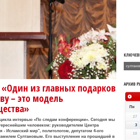
КЛЮЧЕВ
султано
АРХИВ Р
 «Один из главных подарков
ву – это модель
щества»
Пн
27
цикла интервью «По следам конференции». Сегодня мы
3
тереснейшим человеком: руководителем Центра
я - Исламский мир", политологом, депутатом 4-ого
10
амилем Султановым. Его выступление на прошедшей в