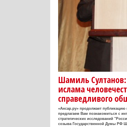
Шамиль Султанов:
ислама человечест
справедливого об
«Ансар.ру» продолжает публикацию 
предлагаем Вам познакомиться с ин
стратегических исследований "Росси
созыва Государственной Думы РФ Ш