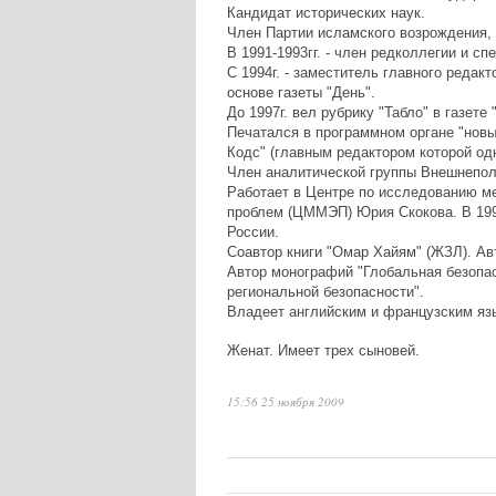
Кандидат исторических наук.
Член Партии исламского возрождения, 
В 1991-1993гг. - член редколлегии и с
С 1994г. - заместитель главного редак
основе газеты "День".
До 1997г. вел рубрику "Табло" в газете 
Печатался в программном органе "новых
Кодс" (главным редактором которой од
Член аналитической группы Внешнепол
Работает в Центре по исследованию м
проблем (ЦММЭП) Юрия Скокова. В 199
России.
Соавтор книги "Омар Хайям" (ЖЗЛ). Авт
Автор монографий "Глобальная безопа
региональной безопасности".
Владеет английским и французским яз
Женат. Имеет трех сыновей.
15:56 25 ноября 2009