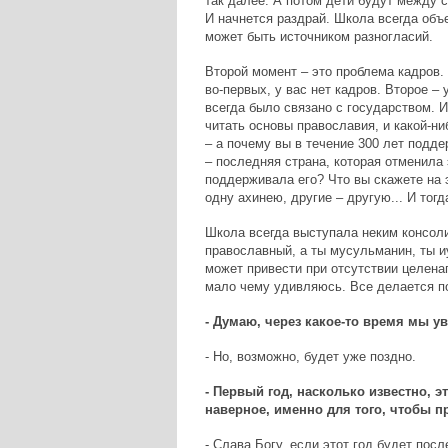
так далее. А потом дети будут между со
И начнется раздрай. Школа всегда объ
может быть источником разногласий.
Второй момент – это проблема кадров. 
во-первых, у вас нет кадров. Второе –
всегда было связано с государством. И
читать основы православия, и какой-ни
– а почему вы в течение 300 лет подд
– последняя страна, которая отменила
поддерживала его? Что вы скажете на э
одну ахинею, другие – другую... И тог
Школа всегда выступала неким консоли
православный, а ты мусульманин, ты иу
может привести при отсутствии целена
мало чему удивляюсь. Все делается п
- Думаю, через какое-то время мы ув
- Но, возможно, будет уже поздно.
- Первый год, насколько известно, э
наверное, именно для того, чтобы п
- Слава Богу, если этот год будет пос