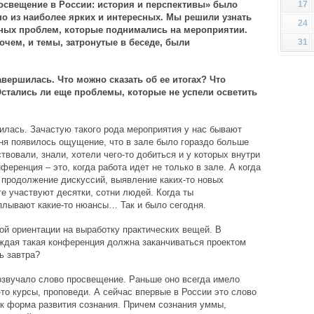
17
свещение в России: история и перспективы» было
но из наиболее ярких и интересных. Мы решили узнать
24
ных проблем, которые поднимались на мероприятии.
31
чем, и темы, затронутые в беседе, были
вершилась. Что можно сказать об ее итогах? Что
Остались ли еще проблемы, которые не успели осветить
илась. Зачастую такого рода мероприятия у нас бывают
еня появилось ощущение, что в зале было гораздо больше
вовали, знали, хотели чего-то добиться и у которых внутри
еренция – это, когда работа идет не только в зале. А когда
, продолжение дискуссий, выявление каких-то новых
те участвуют десятки, сотни людей. Когда ты
сплывают какие-то нюансы… Так и было сегодня.
ой ориентации на выработку практических вещей. В
ждая такая конференция должна заканчиваться проектом
ь завтра?
озвучало слово просвещение. Раньше оно всегда имело
е-то курсы, проповеди. А сейчас впервые в России это слово
к форма развития сознания. Причем сознания уммы,