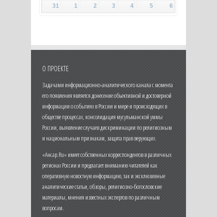
31
1
2
3
4
5
6
О ПРОЕКТЕ
Задачами информационно-аналитического канала с момента
его появления является донесение объективной и достоверной
информации о событиях в России и мире и происходящих в
обществе процессах, консолидация мусульманской уммы
России, выявление случаев дискриминации по религиозным
и национальным признакам, защита прав верующих.
«Ансар.Ru» имеет собственных корреспондентов в различных
регионах России и предлагает вниманию читателей как
оперативную новостную информацию, так и эксклюзивные
аналитические статьи, обзоры, религиозно-богословские
материалы, мнения известных экспертов по различным
вопросам.