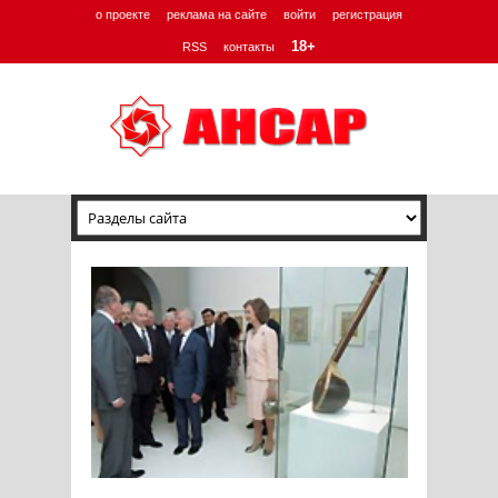
о проекте
реклама на сайте
войти
регистрация
18+
RSS
контакты