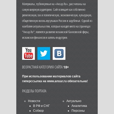
Материалы, публикуемые на «Ансар.Ru», рассчитаны на
самую широкую аудиторию. Сайт освещает как собственно
религиозную, так и политическую, экономическую, культурную,
общественную жизнь мусульман России и зарубежья. Одной из
наиболее актуальных тем, которые находят место на страницах
"Ансар.Ru", является развитие исламской банковской сферы,
исламских финансов и халяль-индустрии.
ВОЗРАСТНАЯ КАТЕГОРИЯ САЙТА
18+
При использовании материалов сайта
гиперссылка на
www.ansar.ru
обязательна!
РАЗДЕЛЫ ПОРТАЛА
Новости
Актуально
В РФ и СНГ
Аналитика
Собкор
Персоны