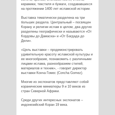
керамики, текстиля и бумаги, создававшихся
на протяжении 1400 лет исламской истории.
Выставка тематически разделена на три
больших раздела. Центральный – посвящен
Корану и религии ислам в целом, два других
разделены географически и называются «От
Кордовы до Дамаска» и «От Багдада до
Дели».
«Цель выставки – продемонстрировать
удивительную красоту исламской культуры и
ее многообразие, познакомить с различными
лицами ислама, разнообразием стилей,
материалов и техник», - говорит директор
выставки Конча Гомес (Concha Gomez).
Многие из экспонатов представляют собой
коранические миниатюры 9 и 10 веков из
стран Северной Африки.
Среди других интересных экспонатов –
индонезийский Коран 19 века.