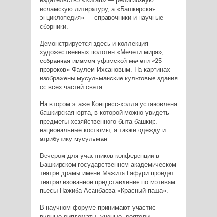
издательство «Китап» — религиозную
исламскую литературу, а «Башкирская
энциклопедия» — справочники и научные
сборники.
Демонстрируется здесь и коллекция
художественных полотен «Мечети мира»,
собранная имамом уфимской мечети «25
пророков» Фаулем Ихсановым. На картинах
изображены мусульманские культовые здания
со всех частей света.
На втором этаже Конгресс-холла установлена
башкирская юрта, в которой можно увидеть
предметы хозяйственного быта башкир,
национальные костюмы, а также одежду и
атрибутику мусульман.
Вечером для участников конференции в
Башкирском государственном академическом
театре драмы имени Мажита Гафури пройдет
театрализованное представление по мотивам
пьесы Нажиба Асанбаева «Красный паша».
В научном форуме принимают участие
видные дипломаты, ученые, деятели