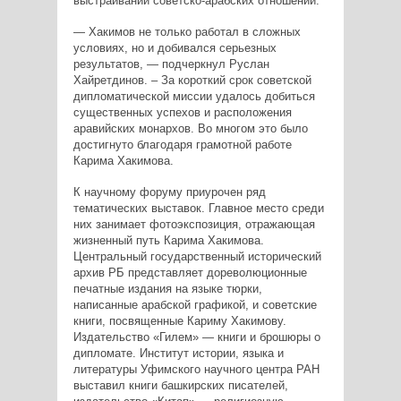
выстраивании советско-арабских отношений.
— Хакимов не только работал в сложных
условиях, но и добивался серьезных
результатов, — подчеркнул Руслан
Хайретдинов. – За короткий срок советской
дипломатической миссии удалось добиться
существенных успехов и расположения
аравийских монархов. Во многом это было
достигнуто благодаря грамотной работе
Карима Хакимова.
К научному форуму приурочен ряд
тематических выставок. Главное место среди
них занимает фотоэкспозиция, отражающая
жизненный путь Карима Хакимова.
Центральный государственный исторический
архив РБ представляет дореволюционные
печатные издания на языке тюрки,
написанные арабской графикой, и советские
книги, посвященные Кариму Хакимову.
Издательство «Гилем» — книги и брошюры о
дипломате. Институт истории, языка и
литературы Уфимского научного центра РАН
выставил книги башкирских писателей,