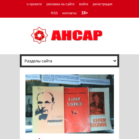
о проекте
реклама на сайте
войти
регистрация
18+
RSS
контакты