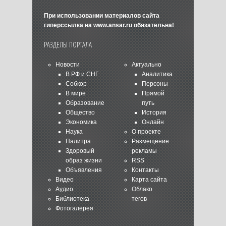
При использовании материалов сайта
гиперссылка на
www.ansar.ru
обязательна!
РАЗДЕЛЫ ПОРТАЛА
Новости
Актуально
В РФ и СНГ
Аналитика
Собкор
Персоны
В мире
Прямой
Образование
путь
Общество
История
Экономика
Онлайн
Наука
О проекте
Палитра
Размещение
Здоровый
рекламы
образ жизни
RSS
Объявления
Контакты
Видео
Карта сайта
Аудио
Облако
Библиотека
тегов
Фотогалерея