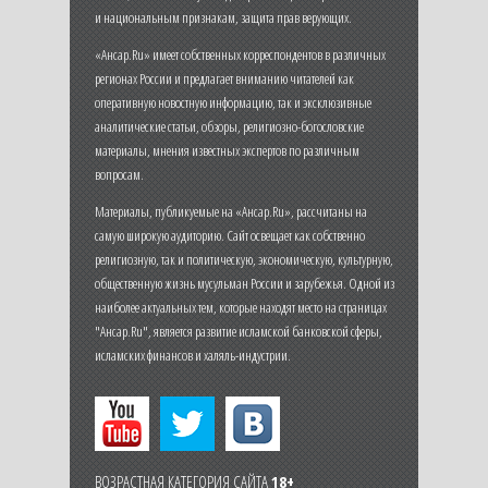
и национальным признакам, защита прав верующих.
«Ансар.Ru» имеет собственных корреспондентов в различных
регионах России и предлагает вниманию читателей как
оперативную новостную информацию, так и эксклюзивные
аналитические статьи, обзоры, религиозно-богословские
материалы, мнения известных экспертов по различным
вопросам.
Материалы, публикуемые на «Ансар.Ru», рассчитаны на
самую широкую аудиторию. Сайт освещает как собственно
религиозную, так и политическую, экономическую, культурную,
общественную жизнь мусульман России и зарубежья. Одной из
наиболее актуальных тем, которые находят место на страницах
"Ансар.Ru", является развитие исламской банковской сферы,
исламских финансов и халяль-индустрии.
ВОЗРАСТНАЯ КАТЕГОРИЯ САЙТА
18+