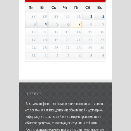
Пн
Вт
Ср
Чт
Пт
Сб
Вс
27
28
29
30
31
1
2
3
4
5
6
7
8
9
10
11
12
13
14
15
16
17
18
19
20
21
22
23
24
25
26
27
28
29
30
31
1
2
3
4
5
6
О ПРОЕКТЕ
Задачами информационно-аналитического канала с момента
его появления является донесение объективной и достоверной
информации о событиях в России и мире и происходящих в
обществе процессах, консолидация мусульманской уммы
России, выявление случаев дискриминации по религиозным