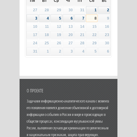
Пн
Вт
Ср
Чт
Пт
Сб
Вс
27
28
29
30
31
1
2
3
4
5
6
7
8
9
10
11
12
13
14
15
16
17
18
19
20
21
22
23
24
25
26
27
28
29
30
31
1
2
3
4
5
6
О ПРОЕКТЕ
Задачами информационно-аналитического канала с момента
его появления является донесение объективной и достоверной
информации о событиях в России и мире и происходящих в
обществе процессах, консолидация мусульманской уммы
России, выявление случаев дискриминации по религиозным
и национальным признакам, защита прав верующих.