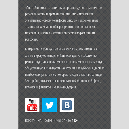
«Ансар.Ru» имеет собственных корреспондентов в различных
регионах России и предлагает вниманию читателей как
оперативную новостную информацию, так и эксклюзивные
аналитические статьи, обзоры, религиозно-богословские
материалы, мнения известных экспертов по различным
вопросам.
Материалы, публикуемые на «Ансар.Ru», рассчитаны на
самую широкую аудиторию. Сайт освещает как собственно
религиозную, так и политическую, экономическую, культурную,
общественную жизнь мусульман России и зарубежья. Одной из
наиболее актуальных тем, которые находят место на страницах
"Ансар.Ru", является развитие исламской банковской сферы,
исламских финансов и халяль-индустрии.
ВОЗРАСТНАЯ КАТЕГОРИЯ САЙТА
18+