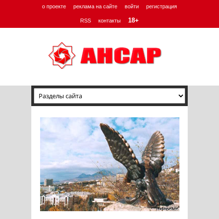
о проекте
реклама на сайте
войти
регистрация
18+
RSS
контакты