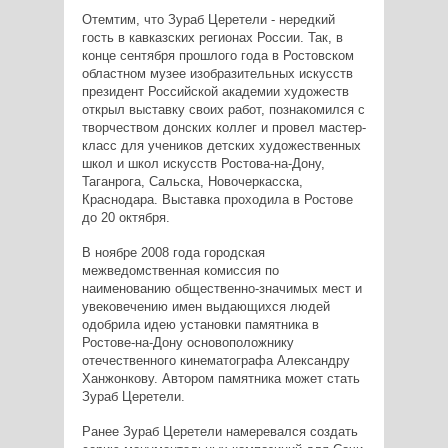
Отемтим, что Зураб Церетели - нередкий
гость в кавказских регионах России. Так, в
конце сентября прошлого года в Ростовском
областном музее изобразительных искусств
президент Российской академии художеств
открыл выставку своих работ, познакомился с
творчеством донских коллег и провел мастер-
класс для учеников детских художественных
школ и школ искусств Ростова-на-Дону,
Таганрога, Сальска, Новочеркасска,
Краснодара. Выставка проходила в Ростове
до 20 октября.
В ноябре 2008 года городская
межведомственная комиссия по
наименованию общественно-значимых мест и
увековечению имен выдающихся людей
одобрила идею установки памятника в
Ростове-на-Дону основоположнику
отечественного кинематографа Александру
Ханжонкову. Автором памятника может стать
Зураб Церетели.
Ранее Зураб Церетели намеревался создать