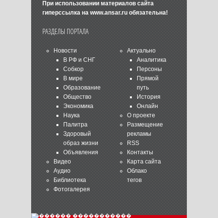
При использовании материалов сайта
гиперссылка на
www.ansar.ru
обязательна!
РАЗДЕЛЫ ПОРТАЛА
Новости
Актуально
В РФ и СНГ
Аналитика
Собкор
Персоны
В мире
Прямой
Образование
путь
Общество
История
Экономика
Онлайн
Наука
О проекте
Палитра
Размещение
Здоровый
рекламы
образ жизни
RSS
Объявления
Контакты
Видео
Карта сайта
Аудио
Облако
Библиотека
тегов
Фотогалерея