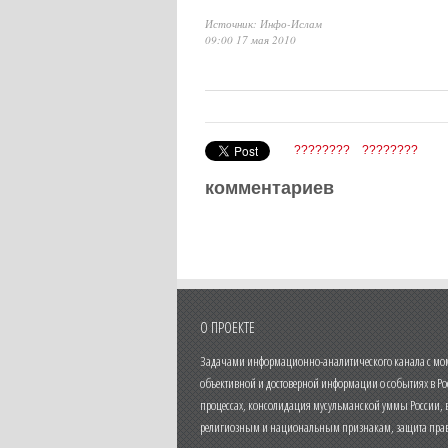
Источник: Инфо-Ислам
09:00 17 мая 2010
????????
????????
комментариев
О ПРОЕКТЕ
Задачами информационно-аналитического канала с моме
объективной и достоверной информации о событиях в Ро
процессах, консолидация мусульманской уммы России,
религиозным и национальным признакам, защита прав