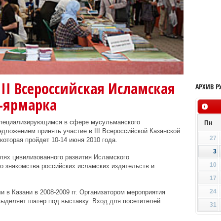
III Всероссийская Исламская
АРХИВ Р
-ярмарка
специализирующимся в сфере мусульманского
Пн
едложением принять участие в III Всероссийской Казанской
27
которая пройдет 10-14 июня 2010 года.
3
лях цивилизованного развития Исламского
10
го знакомства российских исламских издательств и
17
24
в Казани в 2008-2009 гг. Организатором мероприятия
выделяет шатер под выставку. Вход для посетителей
31