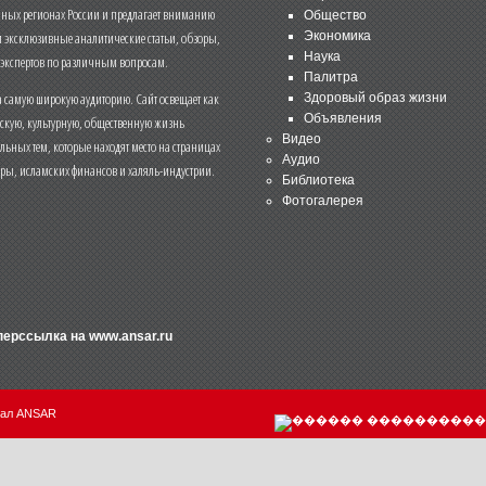
чных регионах России и предлагает вниманию
Общество
и эксклюзивные аналитические статьи, обзоры,
Экономика
Наука
 экспертов по различным вопросам.
Палитра
 самую широкую аудиторию. Сайт освещает как
Здоровый образ жизни
Объявления
ескую, культурную, общественную жизнь
Видео
льных тем, которые находят место на страницах
Аудио
еры, исламских финансов и халяль-индустрии.
Библиотека
Фотогалерея
иперссылка на
www.ansar.ru
нал ANSAR