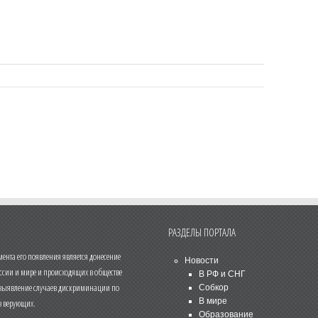
РАЗДЕЛЫ ПОРТАЛА
нта его появления является донесение
Новости
ссии и мире и происходящих в обществе
В РФ и СНГ
 выявление случаев дискриминации по
Собкор
В мире
 верующих.
Образование