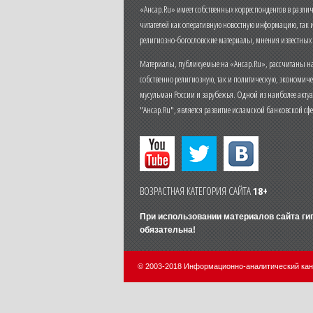
«Ансар.Ru» имеет собственных корреспондентов в разли
читателей как оперативную новостную информацию, так 
религиозно-богословские материалы, мнения известных
Материалы, публикуемые на «Ансар.Ru», рассчитаны на
собственно религиозную, так и политическую, экономич
мусульман России и зарубежья. Одной из наиболее актуа
"Ансар.Ru", является развитие исламской банковской сф
ВОЗРАСТНАЯ КАТЕГОРИЯ САЙТА
18+
При использовании материалов сайта г
обязательна!
© 2003-2018 Информационно-аналитический ка