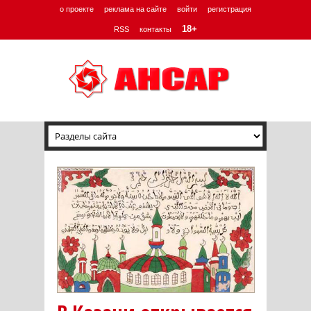
о проекте
реклама на сайте
войти
регистрация
18+
RSS
контакты