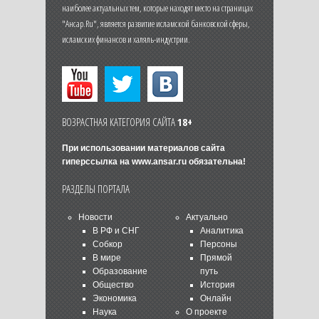
наиболее актуальных тем, которые находят место на страницах
"Ансар.Ru", является развитие исламской банковской сферы,
исламских финансов и халяль-индустрии.
ВОЗРАСТНАЯ КАТЕГОРИЯ САЙТА
18+
При использовании материалов сайта
гиперссылка на
www.ansar.ru
обязательна!
РАЗДЕЛЫ ПОРТАЛА
Новости
Актуально
В РФ и СНГ
Аналитика
Собкор
Персоны
В мире
Прямой
Образование
путь
Общество
История
Экономика
Онлайн
Наука
О проекте