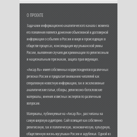
О ПРОЕКТЕ
Задачами информационно-аналитического канала с момента
его появления является донесение объективной и достоверной
информации о событиях в России и мире и происходящих в
обществе процессах, консолидация мусульманской уммы
России, выявление случаев дискриминации по религиозным
и национальным признакам, защита прав верующих.
«Ансар.Ru» имеет собственных корреспондентов в различных
регионах России и предлагает вниманию читателей как
оперативную новостную информацию, так и эксклюзивные
аналитические статьи, обзоры, религиозно-богословские
материалы, мнения известных экспертов по различным
вопросам.
Материалы, публикуемые на «Ансар.Ru», рассчитаны на
самую широкую аудиторию. Сайт освещает как собственно
религиозную, так и политическую, экономическую, культурную,
общественную жизнь мусульман России и зарубежья. Одной из