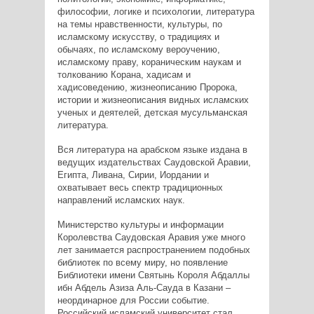
философии, логике и психологии, литература
на темы нравственности, культуры, по
исламскому искусству, о традициях и
обычаях, по исламскому вероучению,
исламскому праву, кораническим наукам и
толкованию Корана, хадисам и
хадисоведению, жизнеописанию Пророка,
истории и жизнеописания видных исламских
ученых и деятелей, детская мусульманская
литература.
Вся литература на арабском языке издана в
ведущих издательствах Саудовской Аравии,
Египта, Ливана, Сирии, Иордании и
охватывает весь спектр традиционных
направлений исламских наук.
Министерство культуры и информации
Королевства Саудовская Аравия уже много
лет занимается распространением подобных
библиотек по всему миру, но появление
Библиотеки имени Святынь Короля Абдаллы
ибн Абдель Азиза Аль-Сауда в Казани –
неординарное для России событие.
Российский исламский университет стал