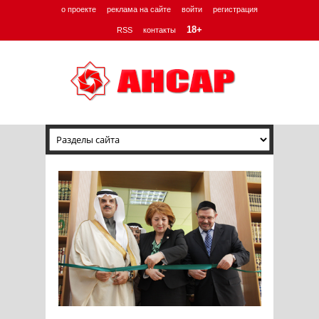
о проекте
реклама на сайте
войти
регистрация
18+
RSS
контакты