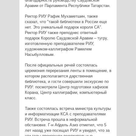
благодарность руководству Саудовской
Аравии от Парламента Республики Татарстан.
Ректор РИУ Рафик Мухаметшин, также
сказал, что "такой библиотеки в России еще
нет. Это уникальный подарок короля СА".
Ректор РИУ также преподнес ответный
подарок Королю Саудовской Аравии – тугру,
изготовленную преподавателем РИУ,
художником-каллиграфом Рамилем
Насыбулловым.
После официальных речей состоялась
церемония перерезания ленты в помещение, в
котором располагается дарственная
библиотека, и гости совершили экскурсию по
РИУ: посмотрели Центр подготовки хафизов
Корана, Центр каллиграфии, компьютерный
класс.
Также состоялась встреча министра культуры
и информатизации КСА с преподавателями
РИУ. Встреча прошла в неформальной
обстановке. Г-н Абдель Азиз отметил, что 5
лет назад уже посещал РИУ и увидел, что за
эти годы произошли положительные