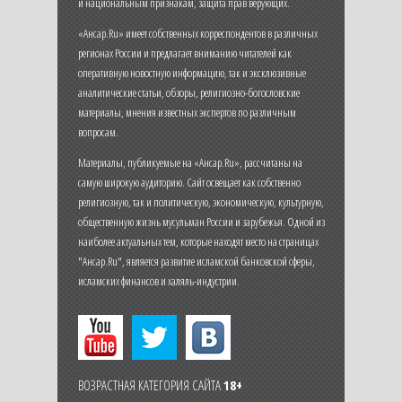
и национальным признакам, защита прав верующих.
«Ансар.Ru» имеет собственных корреспондентов в различных
регионах России и предлагает вниманию читателей как
оперативную новостную информацию, так и эксклюзивные
аналитические статьи, обзоры, религиозно-богословские
материалы, мнения известных экспертов по различным
вопросам.
Материалы, публикуемые на «Ансар.Ru», рассчитаны на
самую широкую аудиторию. Сайт освещает как собственно
религиозную, так и политическую, экономическую, культурную,
общественную жизнь мусульман России и зарубежья. Одной из
наиболее актуальных тем, которые находят место на страницах
"Ансар.Ru", является развитие исламской банковской сферы,
исламских финансов и халяль-индустрии.
ВОЗРАСТНАЯ КАТЕГОРИЯ САЙТА
18+