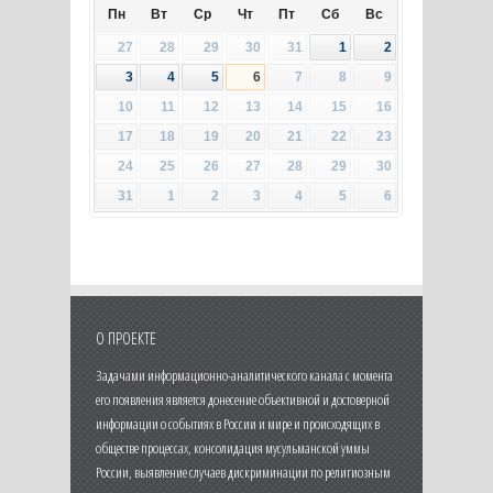
Пн
Вт
Ср
Чт
Пт
Сб
Вс
27
28
29
30
31
1
2
3
4
5
6
7
8
9
10
11
12
13
14
15
16
17
18
19
20
21
22
23
24
25
26
27
28
29
30
31
1
2
3
4
5
6
О ПРОЕКТЕ
Задачами информационно-аналитического канала с момента
его появления является донесение объективной и достоверной
информации о событиях в России и мире и происходящих в
обществе процессах, консолидация мусульманской уммы
России, выявление случаев дискриминации по религиозным