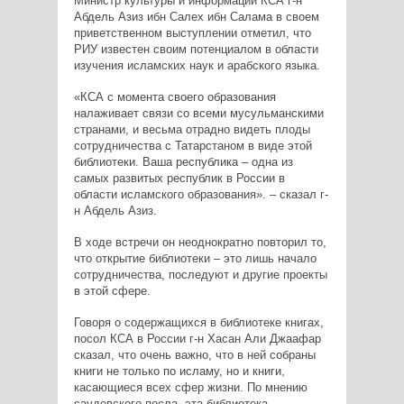
Министр культуры и информации КСА г-н
Абдель Азиз ибн Салех ибн Салама в своем
приветственном выступлении отметил, что
РИУ известен своим потенциалом в области
изучения исламских наук и арабского языка.
«КСА с момента своего образования
налаживает связи со всеми мусульманскими
странами, и весьма отрадно видеть плоды
сотрудничества с Татарстаном в виде этой
библиотеки. Ваша республика – одна из
самых развитых республик в России в
области исламского образования». – сказал г-
н Абдель Азиз.
В ходе встречи он неоднократно повторил то,
что открытие библиотеки – это лишь начало
сотрудничества, последуют и другие проекты
в этой сфере.
Говоря о содержащихся в библиотеке книгах,
посол КСА в России г-н Хасан Али Джаафар
сказал, что очень важно, что в ней собраны
книги не только по исламу, но и книги,
касающиеся всех сфер жизни. По мнению
саудовского посла, эта библиотека