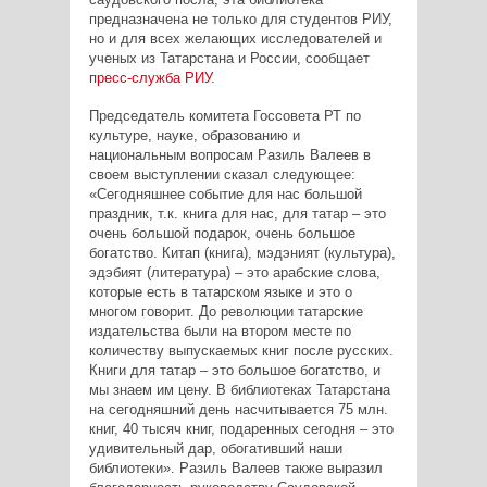
предназначена не только для студентов РИУ,
но и для всех желающих исследователей и
ученых из Татарстана и России, сообщает
пресс-служба РИУ
.
Председатель комитета Госсовета РТ по
культуре, науке, образованию и
национальным вопросам Разиль Валеев в
своем выступлении сказал следующее:
«Сегодняшнее событие для нас большой
праздник, т.к. книга для нас, для татар – это
очень большой подарок, очень большое
богатство. Китап (книга), мэдэният (культура),
эдэбият (литература) – это арабские слова,
которые есть в татарском языке и это о
многом говорит. До революции татарские
издательства были на втором месте по
количеству выпускаемых книг после русских.
Книги для татар – это большое богатство, и
мы знаем им цену. В библиотеках Татарстана
на сегодняшний день насчитывается 75 млн.
книг, 40 тысяч книг, подаренных сегодня – это
удивительный дар, обогативший наши
библиотеки». Разиль Валеев также выразил