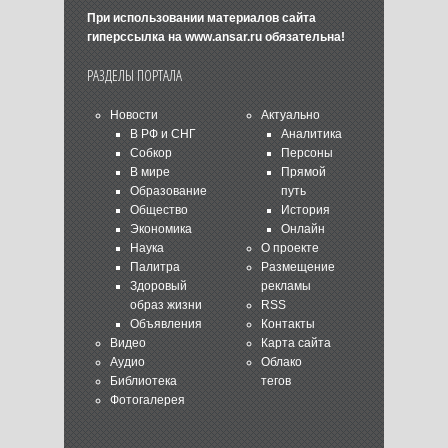
При использовании материалов сайта
гиперссылка на
www.ansar.ru
обязательна!
РАЗДЕЛЫ ПОРТАЛА
Новости
Актуально
В РФ и СНГ
Аналитика
Собкор
Персоны
В мире
Прямой
Образование
путь
Общество
История
Экономика
Онлайн
Наука
О проекте
Палитра
Размещение
Здоровый
рекламы
образ жизни
RSS
Объявления
Контакты
Видео
Карта сайта
Аудио
Облако
Библиотека
тегов
Фотогалерея