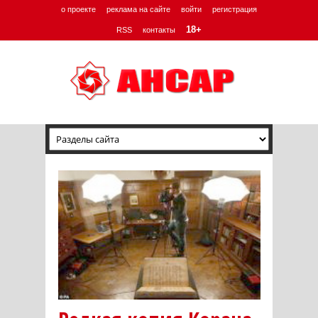
о проекте
реклама на сайте
войти
регистрация
18+
RSS
контакты