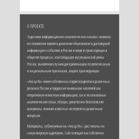
О ПРОЕКТЕ
Задачами информационно-аналитического канала с момента
его появления является донесение объективной и достоверной
информации о событиях в России и мире и происходящих в
обществе процессах, консолидация мусульманской уммы
России, выявление случаев дискриминации по религиозным
и национальным признакам, защита прав верующих.
«Ансар.Ru» имеет собственных корреспондентов в различных
регионах России и предлагает вниманию читателей как
оперативную новостную информацию, так и эксклюзивные
аналитические статьи, обзоры, религиозно-богословские
материалы, мнения известных экспертов по различным
вопросам.
Материалы, публикуемые на «Ансар.Ru», рассчитаны на
самую широкую аудиторию. Сайт освещает как собственно