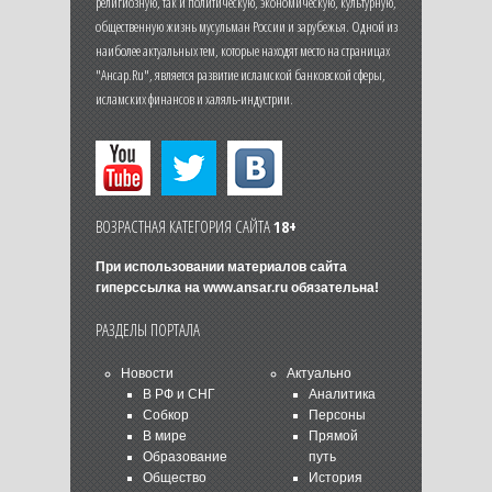
религиозную, так и политическую, экономическую, культурную,
общественную жизнь мусульман России и зарубежья. Одной из
наиболее актуальных тем, которые находят место на страницах
"Ансар.Ru", является развитие исламской банковской сферы,
исламских финансов и халяль-индустрии.
ВОЗРАСТНАЯ КАТЕГОРИЯ САЙТА
18+
При использовании материалов сайта
гиперссылка на
www.ansar.ru
обязательна!
РАЗДЕЛЫ ПОРТАЛА
Новости
Актуально
В РФ и СНГ
Аналитика
Собкор
Персоны
В мире
Прямой
Образование
путь
Общество
История