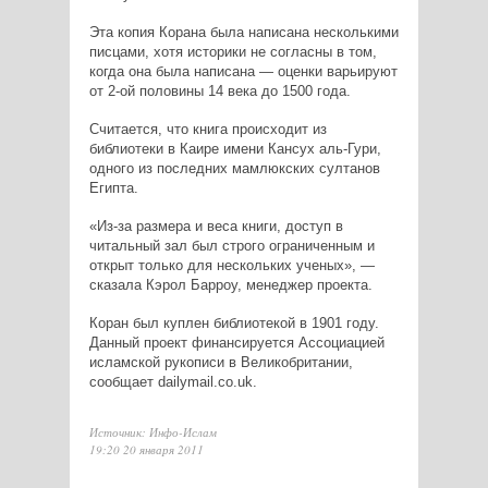
Эта копия Корана была написана несколькими
писцами, хотя историки не согласны в том,
когда она была написана — оценки варьируют
от 2-ой половины 14 века до 1500 года.
Считается, что книга происходит из
библиотеки в Каире имени Кансух аль-Гури,
одного из последних мамлюкских султанов
Египта.
«Из-за размера и веса книги, доступ в
читальный зал был строго ограниченным и
открыт только для нескольких ученых», —
сказала Кэрол Барроу, менеджер проекта.
Коран был куплен библиотекой в 1901 году.
Данный проект финансируется Ассоциацией
исламской рукописи в Великобритании,
сообщает dailymail.co.uk.
Источник: Инфо-Ислам
19:20 20 января 2011