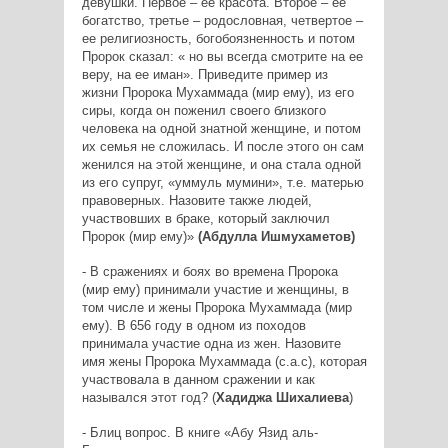
девушки. Первое – ее красота. Второе – ее
богатство, третье – родословная, четвертое –
ее религиозность, богобоязненность и потом
Пророк сказал: « но вы всегда смотрите на ее
веру, на ее иман». Приведите пример из
жизни Пророка Мухаммада (мир ему), из его
сиры, когда он поженил своего близкого
человека на одной знатной женщине, и потом
их семья не сложилась. И после этого он сам
женился на этой женщине, и она стала одной
из его супруг, «уммуль мумини», т.е. матерью
правоверных. Назовите также людей,
участвовших в браке, который заключил
Пророк (мир ему)»
(Абдулла Ишмухаметов)
- В сражениях и боях во времена Пророка
(мир ему) принимали участие и женщины, в
том числе и жены Пророка Мухаммада (мир
ему). В 656 году в одном из походов
принимала участие одна из жен. Назовите
имя жены Пророка Мухаммада (с.а.с), которая
участвовала в данном сражении и как
назывался этот год? (
Хадиджа Шихалиева
)
- Блиц вопрос. В книге «Абу Язид аль-