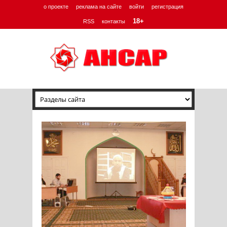
о проекте
реклама на сайте
войти
регистрация
18+
RSS
контакты