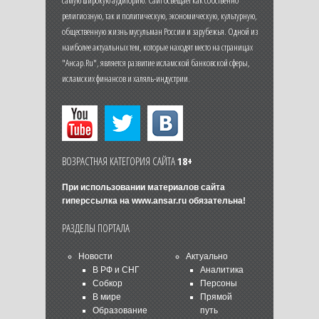
самую широкую аудиторию. Сайт освещает как собственно
религиозную, так и политическую, экономическую, культурную,
общественную жизнь мусульман России и зарубежья. Одной из
наиболее актуальных тем, которые находят место на страницах
"Ансар.Ru", является развитие исламской банковской сферы,
исламских финансов и халяль-индустрии.
ВОЗРАСТНАЯ КАТЕГОРИЯ САЙТА
18+
При использовании материалов сайта
гиперссылка на
www.ansar.ru
обязательна!
РАЗДЕЛЫ ПОРТАЛА
Новости
Актуально
В РФ и СНГ
Аналитика
Собкор
Персоны
В мире
Прямой
Образование
путь