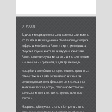
О ПРОЕКТЕ
Задачами информационно-аналитического канала с момента
его появления является донесение объективной и достоверной
информации о событиях в России и мире и происходящих в
обществе процессах, консолидация мусульманской уммы
России, выявление случаев дискриминации по религиозным
и национальным признакам, защита прав верующих.
«Ансар.Ru» имеет собственных корреспондентов в различных
регионах России и предлагает вниманию читателей как
оперативную новостную информацию, так и эксклюзивные
аналитические статьи, обзоры, религиозно-богословские
материалы, мнения известных экспертов по различным
вопросам.
Материалы, публикуемые на «Ансар.Ru», рассчитаны на