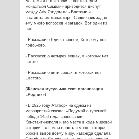
Бастами и его история с настоятелем
монастыря Самиан» приводится диспут
между Абу Язидом аль-Бастами и
настоятелем монастыря. Священник задает
ему много вопросов и загадок. Вот одни из
них:
- Расскажи о Единственном, Которому нет
подобного.
- Расскажи о четырех вещах, в которых нет
пятого.
- Расскажи о пяти вещах, в которых нет
шестого.
(Женская мусульманская организация
«Родник»
)
- В 1925 году Ататюрк на одном из
мероприятий сказал: «Подумай о турецкой
победе 1453 года, завоевании
Константинополя и его месте в ходе мировой
истории. Та самая власть и мощь, которая,
бросив вызов всему миру, навсегда сделала
Стамбул собственностью турецкого народа,