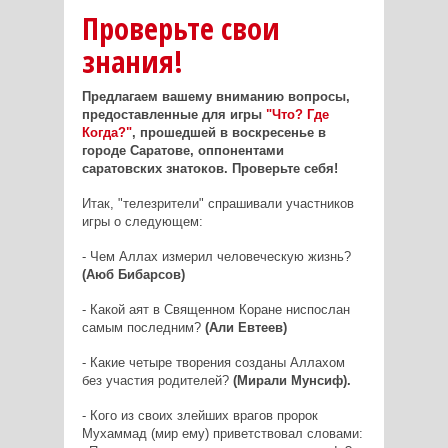
Проверьте свои
знания!
Предлагаем вашему вниманию вопросы,
предоставленные для игры
"Что? Где
Когда?"
, прошедшей в воскресенье в
городе Саратове, оппонентами
саратовских знатоков. Проверьте себя!
Итак, "телезрители" спрашивали участников
игры о следующем:
- Чем Аллах измерил человеческую жизнь?
(Аюб Бибарсов)
- Какой аят в Священном Коране ниспослан
самым последним?
(Али Евтеев)
- Какие четыре творения созданы Аллахом
без участия родителей?
(Мирали Мунсиф).
- Кого из своих злейших врагов пророк
Мухаммад (мир ему) приветствовал словами: