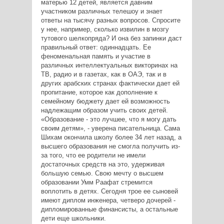
матерью 12 детей, является давним
участником различных телешоу и знает
ответы на тысячу разных вопросов. Спросите
у нее, например, сколько извилин в мозгу
тутового шелкопряда? И она без запинки даст
правильный ответ: одиннадцать. Ее
феноменальная память и участие в
различных интеллектуальных викторинах на
ТВ, радио и в газетах, как в ОАЭ, так и в
других арабских странах фактически дает ей
пропитание, которое как дополнение к
семейному бюджету дает ей возможность
надлежащим образом учить своих детей.
«Образование - это лучшее, что я могу дать
своим детям», - уверена писательница. Сама
Шихам окончила школу более 34 лет назад, а
высшего образования не смогла получить из-
за того, что ее родители не имели
достаточных средств на это, удерживая
большую семью. Свою мечту о высшем
образовании Умм Раафат стремится
воплотить в детях. Сегодня трое ее сыновей
имеют диплом инженера, четверо дочерей -
дипломированные финансисты, а остальные
дети еще школьники.