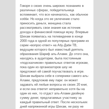
Говоря о своих очень широких познаниях в
различных сферах, победительница
вспоминает, что все начиналось, как обычное
хобби. Но когда это ее увлечение стало
приносить деньги, женщина стала
рассматривать свои знания как источник
дохода и финансовой помощи мужу. Впервые
Шихам появилась на телевидении в конце
2000 года в одной из популярных программ из
серии «вопрос-ответ» на Абу-Даби ТВ,
ведущим которого был известный деятель
образования Шариф аль-Алами. До этого она,
находясь в аудитории, была постоянным
«подсказчиком» правильных ответов игрокам,
пока один из организаторов шоу не
предложил ей самой поучаствовать в игре.
Шихам выбрала себе в соперники самого аль-
Алами, предложив ему пари: он может
задавать ей любые вопросы из своих 20 книг,
и если она ответит неправильно хотя бы на
один из них, то отдаст аль-Алами двойную
сумму денег, предлагаемых участнику за
каждый правильный ответ. После нескольких
дней напряженной игры Шихам, ни разу не