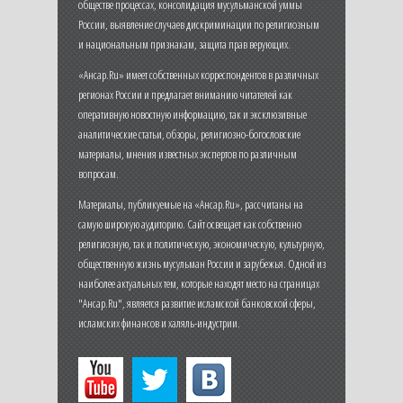
обществе процессах, консолидация мусульманской уммы
России, выявление случаев дискриминации по религиозным
и национальным признакам, защита прав верующих.
«Ансар.Ru» имеет собственных корреспондентов в различных
регионах России и предлагает вниманию читателей как
оперативную новостную информацию, так и эксклюзивные
аналитические статьи, обзоры, религиозно-богословские
материалы, мнения известных экспертов по различным
вопросам.
Материалы, публикуемые на «Ансар.Ru», рассчитаны на
самую широкую аудиторию. Сайт освещает как собственно
религиозную, так и политическую, экономическую, культурную,
общественную жизнь мусульман России и зарубежья. Одной из
наиболее актуальных тем, которые находят место на страницах
"Ансар.Ru", является развитие исламской банковской сферы,
исламских финансов и халяль-индустрии.