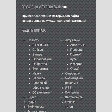
ВОЗРАСТНАЯ КАТЕГОРИЯ САЙТА
18+
При использовании материалов сайта
гиперссылка на
www.ansar.ru
обязательна!
РАЗДЕЛЫ ПОРТАЛА
Новости
Актуально
В РФ и СНГ
Аналитика
Собкор
Персоны
В мире
Прямой
Образование
путь
Общество
История
Экономика
Онлайн
Наука
О проекте
Палитра
Размещение
Здоровый
рекламы
образ жизни
RSS
Объявления
Контакты
Видео
Карта сайта
Аудио
Облако
Библиотека
тегов
Фотогалерея