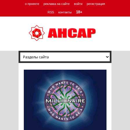
о проекте
реклама на сайте
войти
регистрация
18+
RSS
контакты