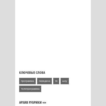
КЛЮЧЕВЫЕ СЛОВА
программа
передача
тв
шоу
телепрограмма
АРХИВ РУБРИКИ «»