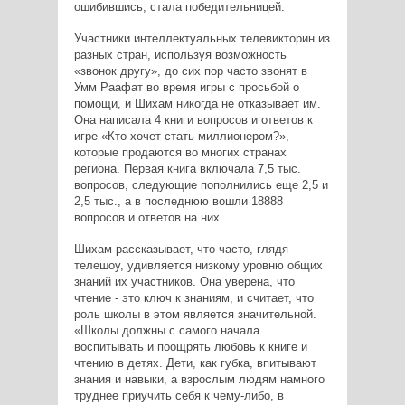
ошибившись, стала победительницей.
Участники интеллектуальных телевикторин из
разных стран, используя возможность
«звонок другу», до сих пор часто звонят в
Умм Раафат во время игры с просьбой о
помощи, и Шихам никогда не отказывает им.
Она написала 4 книги вопросов и ответов к
игре «Кто хочет стать миллионером?»,
которые продаются во многих странах
региона. Первая книга включала 7,5 тыс.
вопросов, следующие пополнились еще 2,5 и
2,5 тыс., а в последнюю вошли 18888
вопросов и ответов на них.
Шихам рассказывает, что часто, глядя
телешоу, удивляется низкому уровню общих
знаний их участников. Она уверена, что
чтение - это ключ к знаниям, и считает, что
роль школы в этом является значительной.
«Школы должны с самого начала
воспитывать и поощрять любовь к книге и
чтению в детях. Дети, как губка, впитывают
знания и навыки, а взрослым людям намного
труднее приучить себя к чему-либо, в