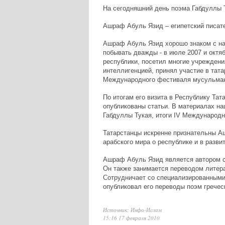
На сегодняшний день поэма Габдуллы 
Ашраф Абуль Язид – египетский писате
Ашраф Абуль Язид хорошо знаком с нац
побывать дважды - в июле 2007 и октяб
республики, посетил многие учреждени
интеллигенцией, принял участие в тат
Международного фестиваля мусульман
По итогам его визита в Республику Та
опубликованы статьи. В материалах на
Габдуллы Тукая, итоги IV Международ
Татарстанцы искренне признательны А
арабского мира о республике и в разви
Ашраф Абуль Язид является автором сб
Он также занимается переводом литера
Сотрудничает со специализированными 
опубликовал его переводы поэм гречес
Источник: Инфо-Ислам
15:16 17 февраля 2010