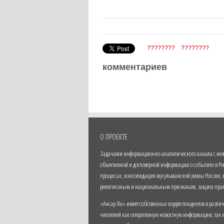
????????
????????
комментариев
О ПРОЕКТЕ
Задачами информационно-аналитического канала с моме
объективной и достоверной информации о событиях в Ро
процессах, консолидация мусульманской уммы России,
религиозным и национальным признакам, защита прав
«Ансар.Ru» имеет собственных корреспондентов в разли
читателей как оперативную новостную информацию, так 