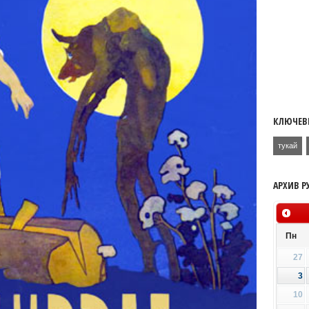
КЛЮЧЕВ
тукай
АРХИВ Р
Пн
27
3
10