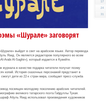
17
24
31
поэмы «Шурале» заговорят
«Шурале» выйдет в свет на арабском языке. Автор перевода
буль Язид. Он является редактором популярного во всем
-Arabi Al-Saghir»), который издается в Кувейте.
м журнала в качестве подарка читатели получат поэму
яч копий. История сказочных персонажей предстанет в
х смогут дети из 22-х стран мира, сообщает пресс-служба
ревод посвящен молодому поколению арабских читателей.
биографию великого татарского поэта Габдуллы Тукая.
 Ашраф Абуль Язид использовал произведения художников