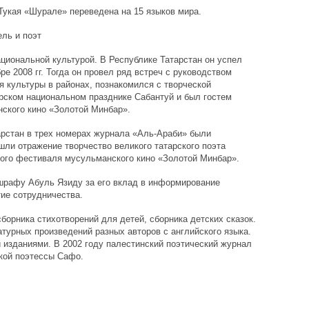
Тукая «Шурале» переведена на 15 языков мира.
ль и поэт
иональной культурой. В Республике Татарстан он успел
ре 2008 гг. Тогда он провел ряд встреч с руководством
я культуры в районах, познакомился с творческой
арском национальном празднике Сабантуй и был гостем
ского кино «Золотой Минбар».
тарстан в трех номерах журнала «Аль-Араби» были
шли отражение творчество великого татарского поэта
ного фестиваля мусульманского кино «Золотой Минбар».
шрафу Абуль Язиду за его вклад в информирование
тие сотрудничества.
орника стихотворений для детей, сборника детских сказок.
турных произведений разных авторов с английского языка.
изданиями. В 2002 году палестинский поэтический журнал
кой поэтессы Сафо.