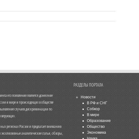
РАЗДЕЛЫ ПОРТАЛА
нта его появления является донесение
Новости
ссии и мире и происходящих в обществе
В РФ и СНГ
 выявление случаев дискриминации по
Собкор
В мире
 верующих.
Образование
чных регионах России и предлагает вниманию
Общество
и эксклюзивные аналитические статьи, обзоры,
Экономика
Наука