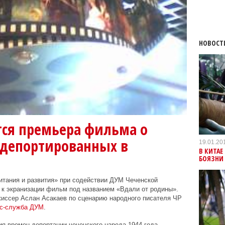
НОВОСТ
тся премьера фильма о
 депортированных в
19.01.20
В КИТАЕ
БОЯЗНИ
итания и развития» при содействии ДУМ Чеченской
 к экранизации фильм под названием «Вдали от родины».
иссер Аслан Асакаев по сценарию народного писателя ЧР
с-служба ДУМ
.
ия времен депортации чеченского народа 1944 года.