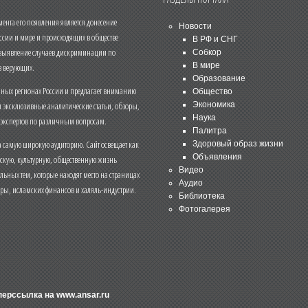
нта его появления является донесение
Новости
ссии и мире и происходящих в обществе
В РФ и СНГ
 выявление случаев дискриминации по
Собкор
В мире
 верующих.
Образование
чных регионах России и предлагает вниманию
Общество
и эксклюзивные аналитические статьи, обзоры,
Экономика
Наука
 экспертов по различным вопросам.
Палитра
 самую широкую аудиторию. Сайт освещает как
Здоровый образ жизни
Объявления
ескую, культурную, общественную жизнь
Видео
льных тем, которые находят место на страницах
Аудио
еры, исламских финансов и халяль-индустрии.
Библиотека
Фотогалерея
иперссылка на
www.ansar.ru