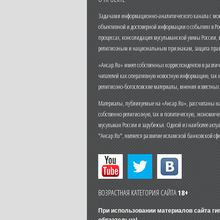
Задачами информационно-аналитического канала с моме
объективной и достоверной информации о событиях в Ро
процессах, консолидация мусульманской уммы России,
религиозным и национальным признакам, защита прав
«Ансар.Ru» имеет собственных корреспондентов в разли
читателей как оперативную новостную информацию, так 
религиозно-богословские материалы, мнения известных
Материалы, публикуемые на «Ансар.Ru», рассчитаны на
собственно религиозную, так и политическую, экономич
мусульман России и зарубежья. Одной из наиболее актуа
"Ансар.Ru", является развитие исламской банковской сф
ВОЗРАСТНАЯ КАТЕГОРИЯ САЙТА
18+
При использовании материалов сайта г
обязательна!