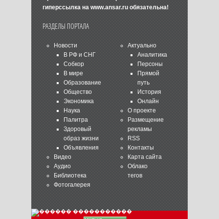
гиперссылка на
www.ansar.ru
обязательна!
РАЗДЕЛЫ ПОРТАЛА
Новости
Актуально
В РФ и СНГ
Аналитика
Собкор
Персоны
В мире
Прямой
Образование
путь
Общество
История
Экономика
Онлайн
Наука
О проекте
Палитра
Размещение
Здоровый
рекламы
образ жизни
RSS
Объявления
Контакты
Видео
Карта сайта
Аудио
Облако
Библиотека
тегов
Фотогалерея