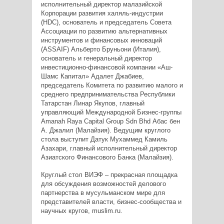
исполнительный директор малазийской
Корпорации развития халяль-индустрии
(HDC), основатель и председатель Совета
Ассоциации по развитию альтернативных
инструментов и финансовых инноваций
(ASSAIF) Альберто Бруньони (Италия),
основатель и генеральный директор
инвестиционно-финансовой компании «Аш-
Шамс Капитал» Адалет Джабиев,
председатель Комитета по развитию малого и
среднего предпринимательства Республики
Татарстан Линар Якупов, главный
управляющий Международной Бизнес-группы
Amanah Raya Capital Group Sdn Bhd Абас бен
А. Джалил (Малайзия). Ведущим круглого
стола выступит Датук Мухаммед Камиль
Азахари, главный исполнительный директор
Азиатского Финансового Банка (Малайзия).
Круглый стол ВИЭФ – прекрасная площадка
для обсуждения возможностей делового
партнерства в мусульманском мире для
представителей власти, бизнес-сообщества и
научных кругов, muslim.ru.