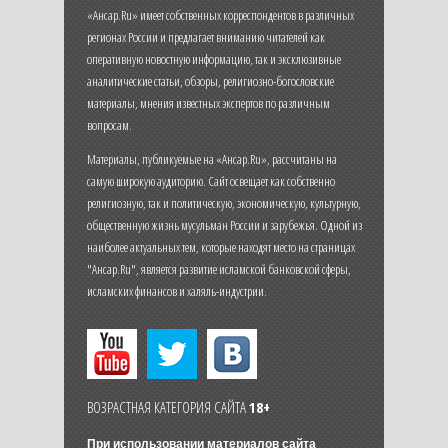
«Ансар.Ru» имеет собственных корреспондентов в различных
регионах России и предлагает вниманию читателей как
оперативную новостную информацию, так и эксклюзивные
аналитические статьи, обзоры, религиозно-богословские
материалы, мнения известных экспертов по различным
вопросам.
Материалы, публикуемые на «Ансар.Ru», рассчитаны на
самую широкую аудиторию. Сайт освещает как собственно
религиозную, так и политическую, экономическую, культурную,
общественную жизнь мусульман России и зарубежья. Одной из
наиболее актуальных тем, которые находят место на страницах
"Ансар.Ru", является развитие исламской банковской сферы,
исламских финансов и халяль-индустрии.
ВОЗРАСТНАЯ КАТЕГОРИЯ САЙТА
18+
При использовании материалов сайта