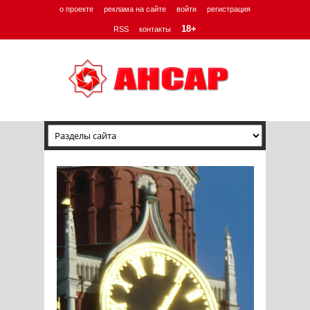
о проекте
реклама на сайте
войти
регистрация
18+
RSS
контакты