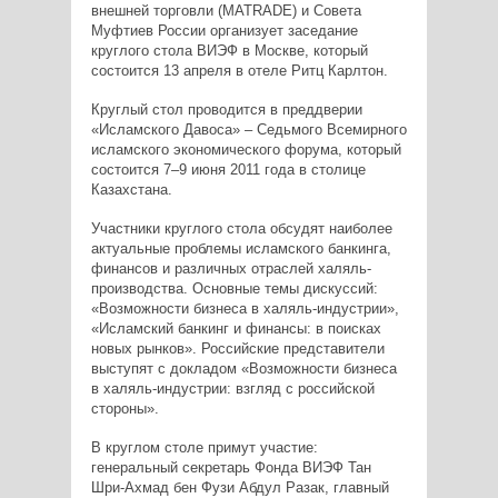
внешней торговли (MATRADE) и Совета
Муфтиев России организует заседание
круглого стола ВИЭФ в Москве, который
состоится 13 апреля в отеле Ритц Карлтон.
Круглый стол проводится в преддверии
«Исламского Давоса» – Седьмого Всемирного
исламского экономического форума, который
состоится 7–9 июня 2011 года в столице
Казахстана.
Участники круглого стола обсудят наиболее
актуальные проблемы исламского банкинга,
финансов и различных отраслей халяль-
производства. Основные темы дискуссий:
«Возможности бизнеса в халяль-индустрии»,
«Исламский банкинг и финансы: в поисках
новых рынков». Российские представители
выступят с докладом «Возможности бизнеса
в халяль-индустрии: взгляд с российской
стороны».
В круглом столе примут участие:
генеральный секретарь Фонда ВИЭФ Тан
Шри-Ахмад бен Фузи Абдул Разак, главный