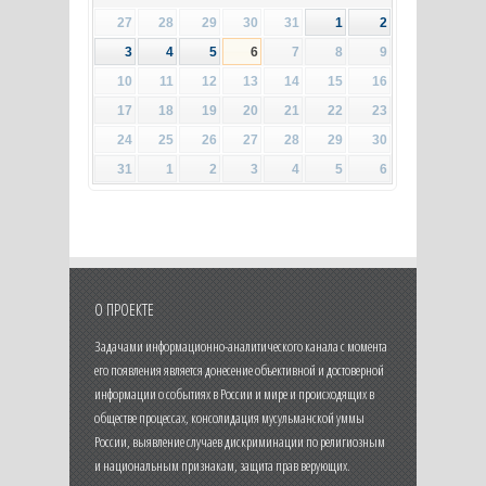
27
28
29
30
31
1
2
3
4
5
6
7
8
9
10
11
12
13
14
15
16
17
18
19
20
21
22
23
24
25
26
27
28
29
30
31
1
2
3
4
5
6
О ПРОЕКТЕ
Задачами информационно-аналитического канала с момента
его появления является донесение объективной и достоверной
информации о событиях в России и мире и происходящих в
обществе процессах, консолидация мусульманской уммы
России, выявление случаев дискриминации по религиозным
и национальным признакам, защита прав верующих.