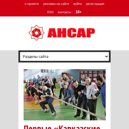
о проекте
реклама на сайте
войти
регистрация
18+
RSS
контакты
Первые «Кавказские