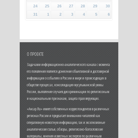
24
25
26
27
28
29
30
31
1
2
3
4
5
6
О ПРОЕКТЕ
Задачами информационно-аналитического канала с момента
его появления является донесение объективной и достоверной
информации о событиях в России и мире и происходящих в
обществе процессах, консолидация мусульманской уммы
России, выявление случаев дискриминации по религиозным
и национальным признакам, защита прав верующих.
«Ансар.Ru» имеет собственных корреспондентов в различных
регионах России и предлагает вниманию читателей как
оперативную новостную информацию, так и эксклюзивные
аналитические статьи, обзоры, религиозно-богословские
материалы, мнения известных экспертов по различным