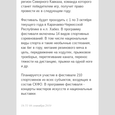
регион Северного Кавказа, команда которого
станет победителем игр, получит право
провести их в следующем году.
Фестиваль будет проходить с 1 по 3 октября
текущего года в Карачаево-Черкесской
Республике в н.п. Хабез. В программу
фестиваля включены 14 видов спортивных
соревнований. В том числе национальные
виды спорта и такие необычные состязания,
как бег в гору, метание резинового мяча в
цель, передвижение на ходулях, прыжковое
троеборье, перетягивание каната, перенос
тяжести на дистанцию, прыжки на одной ноге
и др.
Планируется участие в фестивале 210
спортсменов из всех субъектов, входящих в
состав СКФО. В программе фестиваля -
концерты мастеров искусств и национальные
выставки.
18:51 08 сентября 2010