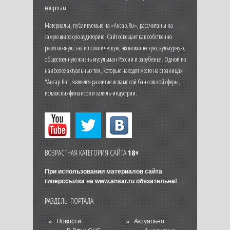
вопросам.
Материалы, публикуемые на «Ансар.Ru», рассчитаны на
самую широкую аудиторию. Сайт освещает как собственно
религиозную, так и политическую, экономическую, культурную,
общественную жизнь мусульман России и зарубежья. Одной из
наиболее актуальных тем, которые находят место на страницах
"Ансар.Ru", является развитие исламской банковской сферы,
исламских финансов и халяль-индустрии.
ВОЗРАСТНАЯ КАТЕГОРИЯ САЙТА
18+
При использовании материалов сайта
гиперссылка на
www.ansar.ru
обязательна!
РАЗДЕЛЫ ПОРТАЛА
Новости
Актуально