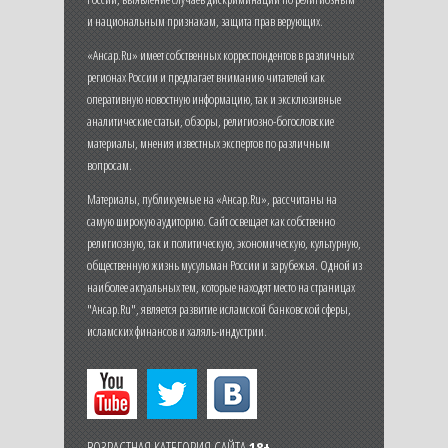
и национальным признакам, защита прав верующих.
«Ансар.Ru» имеет собственных корреспондентов в различных
регионах России и предлагает вниманию читателей как
оперативную новостную информацию, так и эксклюзивные
аналитические статьи, обзоры, религиозно-богословские
материалы, мнения известных экспертов по различным
вопросам.
Материалы, публикуемые на «Ансар.Ru», рассчитаны на
самую широкую аудиторию. Сайт освещает как собственно
религиозную, так и политическую, экономическую, культурную,
общественную жизнь мусульман России и зарубежья. Одной из
наиболее актуальных тем, которые находят место на страницах
"Ансар.Ru", является развитие исламской банковской сферы,
исламских финансов и халяль-индустрии.
ВОЗРАСТНАЯ КАТЕГОРИЯ САЙТА
18+