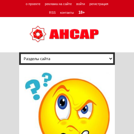
о проекте
реклама на сайте
войти
регистрация
18+
RSS
контакты