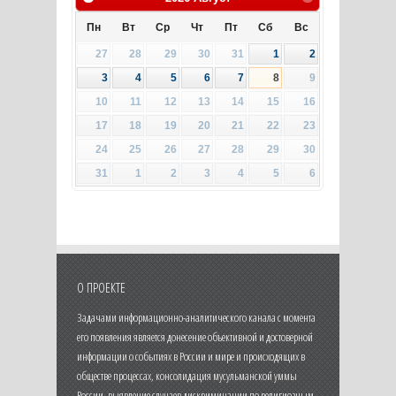
Пн
Вт
Ср
Чт
Пт
Сб
Вс
27
28
29
30
31
1
2
3
4
5
6
7
8
9
10
11
12
13
14
15
16
17
18
19
20
21
22
23
24
25
26
27
28
29
30
31
1
2
3
4
5
6
О ПРОЕКТЕ
Задачами информационно-аналитического канала с момента
его появления является донесение объективной и достоверной
информации о событиях в России и мире и происходящих в
обществе процессах, консолидация мусульманской уммы
России, выявление случаев дискриминации по религиозным