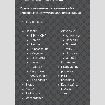
При использовании материалов сайта
гиперссылка на
www.ansar.ru
обязательна!
РАЗДЕЛЫ ПОРТАЛА
Новости
Актуально
В РФ и СНГ
Аналитика
Собкор
Персоны
В мире
Прямой
Образование
путь
Общество
История
Экономика
Онлайн
Наука
О проекте
Палитра
Размещение
Здоровый
рекламы
образ жизни
RSS
Объявления
Контакты
Видео
Карта сайта
Аудио
Облако
Библиотека
тегов
Фотогалерея