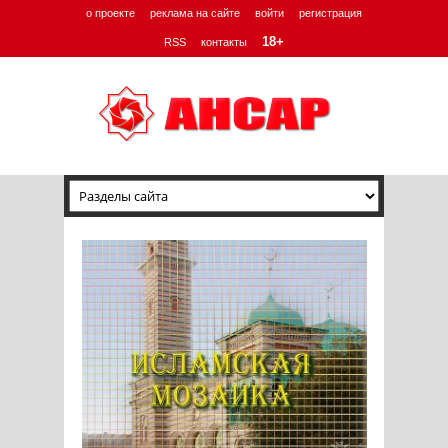
о проекте
реклама на сайте
войти
регистрация
18+
RSS
контакты