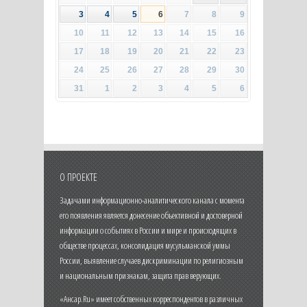
3
4
5
6
7
8
9
10
11
12
13
14
15
16
17
18
19
20
21
22
23
24
25
26
27
28
29
30
31
1
2
3
4
5
6
О ПРОЕКТЕ
Задачами информационно-аналитического канала с момента
его появления является донесение объективной и достоверной
информации о событиях в России и мире и происходящих в
обществе процессах, консолидация мусульманской уммы
России, выявление случаев дискриминации по религиозным
и национальным признакам, защита прав верующих.
«Ансар.Ru» имеет собственных корреспондентов в различных