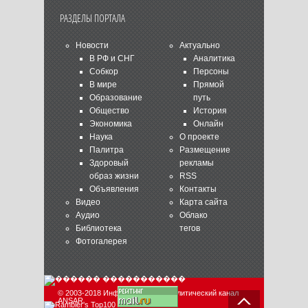
РАЗДЕЛЫ ПОРТАЛА
Новости
Актуально
В РФ и СНГ
Аналитика
Собкор
Персоны
В мире
Прямой
Образование
путь
Общество
История
Экономика
Онлайн
Наука
О проекте
Палитра
Размещение
Здоровый
рекламы
образ жизни
RSS
Объявления
Контакты
Видео
Карта сайта
Аудио
Облако
Библиотека
тегов
Фотогалерея
© 2003-2018 Информационно-аналитический канал
ANSAR