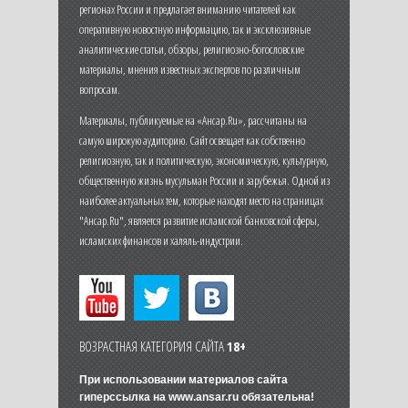
регионах России и предлагает вниманию читателей как
оперативную новостную информацию, так и эксклюзивные
аналитические статьи, обзоры, религиозно-богословские
материалы, мнения известных экспертов по различным
вопросам.
Материалы, публикуемые на «Ансар.Ru», рассчитаны на
самую широкую аудиторию. Сайт освещает как собственно
религиозную, так и политическую, экономическую, культурную,
общественную жизнь мусульман России и зарубежья. Одной из
наиболее актуальных тем, которые находят место на страницах
"Ансар.Ru", является развитие исламской банковской сферы,
исламских финансов и халяль-индустрии.
ВОЗРАСТНАЯ КАТЕГОРИЯ САЙТА
18+
При использовании материалов сайта
гиперссылка на
www.ansar.ru
обязательна!