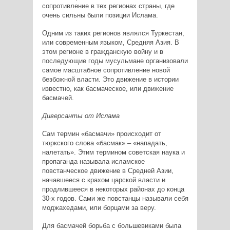
сопротивление в тех регионах страны, где
очень сильны были позиции Ислама.
Одним из таких регионов являлся Туркестан,
или современным языком, Средняя Азия. В
этом регионе в гражданскую войну и в
последующие годы мусульмане организовали
самое масштабное сопротивление новой
безбожной власти. Это движение в истории
известно, как басмаческое, или движение
басмачей.
Диверсанты от Ислама
Сам термин «басмачи» происходит от
тюркского слова «басмак» – «нападать,
налетать». Этим термином советская наука и
пропаганда называла исламское
повстанческое движение в Средней Азии,
начавшееся с крахом царской власти и
продлившееся в некоторых районах до конца
30-х годов. Сами же повстанцы называли себя
моджахедами, или борцами за веру.
Для басмачей борьба с большевиками была