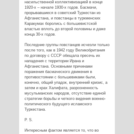
насильственной коллективизацией в конце
1920-х – начале 1930-х годов. Басмачи,
прорывавшиеся в советский Туркестан из
Афганистана, и повстанцы в туркменских
Каракумах боролись с большевистской
властью вплоть до второй половины и даже
конца 30-х годов.
Последние группы повстанцев исчезли только
после того, как в 1942 году Великобритания
по договору с СССР обещала пресечь их
нападения с территории Ирана и
Афганистана. Основными причинами
поражения басмаческого движения в
противостоянии с большевиками были,
конечно, общий упадок, внутренний кризис, а
затем и крах Халифата, разрозненность
мусульманских народов, отсутствие единой
стратегии борьбы и четкого видения военно-
политического будущего исламского
Туркестана.
P. S.
Интересным фактом является то, что во