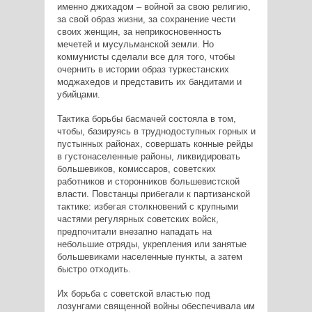
именно джихадом – войной за свою религию,
за свой образ жизни, за сохранение чести
своих женщин, за неприкосновенность
мечетей и мусульманской земли. Но
коммунисты сделали все для того, чтобы
очернить в истории образ туркестанских
моджахедов и представить их бандитами и
убийцами.
Тактика борьбы басмачей состояла в том,
чтобы, базируясь в труднодоступных горных и
пустынных районах, совершать конные рейды
в густонаселенные районы, ликвидировать
большевиков, комиссаров, советских
работников и сторонников большевистской
власти. Повстанцы прибегали к партизанской
тактике: избегая столкновений с крупными
частями регулярных советских войск,
предпочитали внезапно нападать на
небольшие отряды, укрепления или занятые
большевиками населенные пункты, а затем
быстро отходить.
Их борьба с советской властью под
лозунгами священной войны обеспечивала им