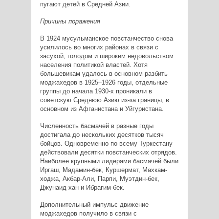
пугают детей в Средней Азии.
Причины поражения
В 1924 мусульманское повстанчество снова
усилилось во многих районах в связи с
засухой, голодом и широким недовольством
населения политикой властей. Хотя
большевикам удалось в основном разбить
моджахедов в 1925–1926 годы, отдельные
группы до начала 1930-х проникали в
советскую Среднюю Азию из-за границы, в
основном из Афганистана и Уйгуристана.
Численность басмачей в разные годы
достигала до нескольких десятков тысяч
бойцов. Одновременно по всему Туркестану
действовали десятки повстанческих отрядов.
Наиболее крупными лидерами басмачей были
Иргаш, Мадамин-бек, Куршермат, Махкам-
ходжа, Акбар-Али, Парпи, Муэтдин-бек,
Джунаид-хан и Ибрагим-бек.
Дополнительный импульс движение
моджахедов получило в связи с