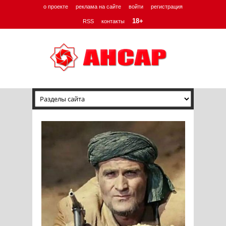
о проекте
реклама на сайте
войти
регистрация
18+
RSS
контакты