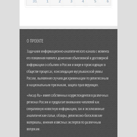
31
1
2
3
4
5
6
О ПРОЕКТЕ
Задачами информационно-аналитического канала с момента
его появления является донесение объективной и достоверной
информации о событиях в России и мире и происходящих в
обществе процессах, консолидация мусульманской уммы
России, выявление случаев дискриминации по религиозным
и национальным признакам, защита прав верующих.
«Ансар.Ru» имеет собственных корреспондентов в различных
регионах России и предлагает вниманию читателей как
оперативную новостную информацию, так и эксклюзивные
аналитические статьи, обзоры, религиозно-богословские
материалы, мнения известных экспертов по различным
вопросам.