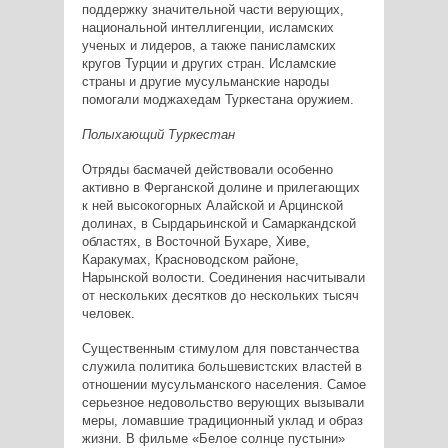
поддержку значительной части верующих,
национальной интеллигенции, исламских
ученых и лидеров, а также панисламских
кругов Турции и других стран. Исламские
страны и другие мусульманские народы
помогали моджахедам Туркестана оружием.
Полыхающий Туркестан
Отряды басмачей действовали особенно
активно в Ферганской долине и прилегающих
к ней высокогорных Алайской и Арцинской
долинах, в Сырдарьинской и Самаркандской
областях, в Восточной Бухаре, Хиве,
Каракумах, Красноводском районе,
Нарынской волости. Соединения насчитывали
от нескольких десятков до нескольких тысяч
человек.
Существенным стимулом для повстанчества
служила политика большевистских властей в
отношении мусульманского населения. Самое
серьезное недовольство верующих вызывали
меры, ломавшие традиционный уклад и образ
жизни. В фильме «Белое солнце пустыни»