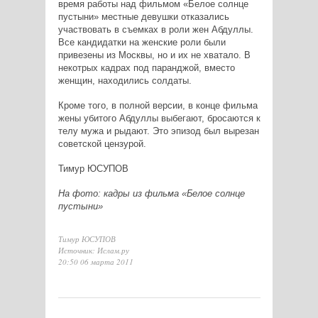
время работы над фильмом «Белое солнце
пустыни» местные девушки отказались
участвовать в съемках в роли жен Абдуллы.
Все кандидатки на женские роли были
привезены из Москвы, но и их не хватало. В
некотрых кадрах под паранджой, вместо
женщин, находились солдаты.
Кроме того, в полной версии, в конце фильма
жены убитого Абдуллы выбегают, бросаются к
телу мужа и рыдают. Это эпизод был вырезан
советской цензурой.
Тимур ЮСУПОВ
На фото: кадры из фильма «Белое солнце
пустыни»
Тимур ЮСУПОВ
Источник: Ислам.ру
20:50 06 марта 2011