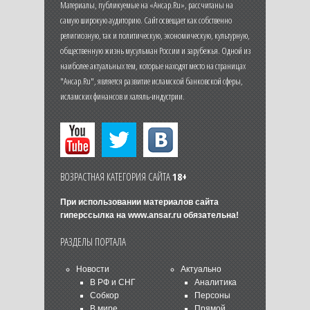
Материалы, публикуемые на «Ансар.Ru», рассчитаны на
самую широкую аудиторию. Сайт освещает как собственно
религиозную, так и политическую, экономическую, культурную,
общественную жизнь мусульман России и зарубежья. Одной из
наиболее актуальных тем, которые находят место на страницах
"Ансар.Ru", является развитие исламской банковской сферы,
исламских финансов и халяль-индустрии.
ВОЗРАСТНАЯ КАТЕГОРИЯ САЙТА
18+
При использовании материалов сайта
гиперссылка на
www.ansar.ru
обязательна!
РАЗДЕЛЫ ПОРТАЛА
Новости
Актуально
В РФ и СНГ
Аналитика
Собкор
Персоны
В мире
Прямой