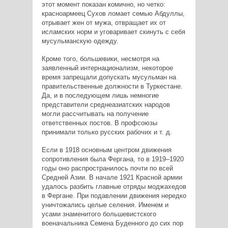
этот момент показан комично, но четко:
красноармеец Сухов ломает семью Абдуллы,
отрывает жен от мужа, отвращает их от
исламских норм и уговаривает скинуть с себя
мусульманскую одежду.
Кроме того, большевики, несмотря на
заявленный интернационализм, некоторое
время запрещали допускать мусульман на
правительственные должности в Туркестане.
Да, и в последующем лишь немногие
представители среднеазиатских народов
могли рассчитывать на получение
ответственных постов. В профсоюзы
принимали только русских рабочих и т. д.
Если в 1918 основным центром движения
сопротивления была Фергана, то в 1919–1920
годы оно распространилось почти по всей
Средней Азии. В начале 1921 Красной армии
удалось разбить главные отряды моджахедов
в Фергане. При подавлении движения нередко
уничтожались целые селения. Именем и
усами знаменитого большевистского
военачальника Семена Буденного до сих пор