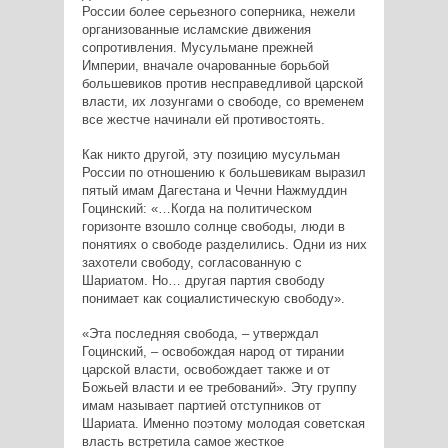
России более серьезного соперника, нежели
организованные исламские движения
сопротивления. Мусульмане прежней
Империи, вначале очарованные борьбой
большевиков против несправедливой царской
власти, их лозунгами о свободе, со временем
все жестче начинали ей противостоять.
Как никто другой, эту позицию мусульман
России по отношению к большевикам выразил
пятый имам Дагестана и Чечни Нажмуддин
Гоцинский: «…Когда на политическом
горизонте взошло солнце свободы, люди в
понятиях о свободе разделились. Одни из них
захотели свободу, согласованную с
Шариатом. Но… другая партия свободу
понимает как социалистическую свободу».
«Эта последняя свобода, – утверждал
Гоцинский, – освобождая народ от тирании
царской власти, освобождает также и от
Божьей власти и ее требований». Эту группу
имам называет партией отступников от
Шариата. Именно поэтому молодая советская
власть встретила самое жесткое