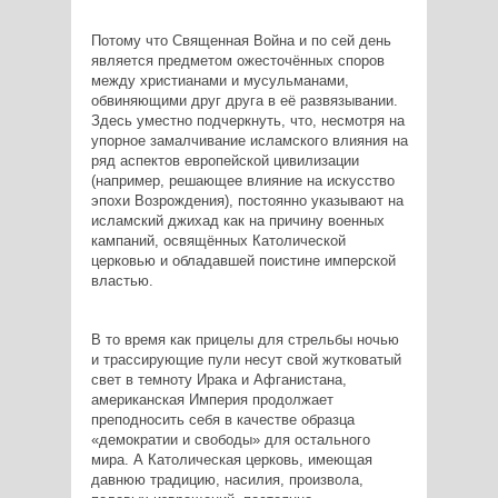
Потому что Священная Война и по сей день
является предметом ожесточённых споров
между христианами и мусульманами,
обвиняющими друг друга в её развязывании.
Здесь уместно подчеркнуть, что, несмотря на
упорное замалчивание исламского влияния на
ряд аспектов европейской цивилизации
(например, решающее влияние на искусство
эпохи Возрождения), постоянно указывают на
исламский джихад как на причину военных
кампаний, освящённых Католической
церковью и обладавшей поистине имперской
властью.
В то время как прицелы для стрельбы ночью
и трассирующие пули несут свой жутковатый
свет в темноту Ирака и Афганистана,
американская Империя продолжает
преподносить себя в качестве образца
«демократии и свободы» для остального
мира. А Католическая церковь, имеющая
давнюю традицию, насилия, произвола,