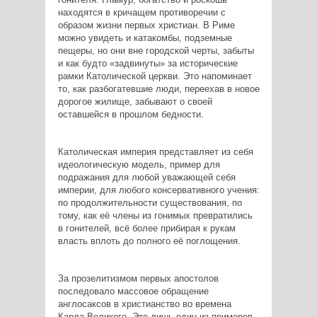
находятся в кричащем противоречии с
образом жизни первых христиан. В Риме
можно увидеть и катакомбы, подземные
пещеры, но они вне городской черты, забыты
и как будто «задвинуты» за исторические
рамки Католической церкви. Это напоминает
то, как разбогатевшие люди, переехав в новое
дорогое жилище, забывают о своей
оставшейся в прошлом бедности.
Католическая империя представляет из себя
идеологическую модель, пример для
подражания для любой уважающей себя
империи, для любого консервативного учения:
по продолжительности существования, по
тому, как её члены из гонимых превратились
в гонителей, всё более прибирая к рукам
власть вплоть до полного её поглощения.
За прозелитизмом первых апостолов
последовало массовое обращение
англосаксов в христианство во времена
Карла Великого. Это лишь один из примеров