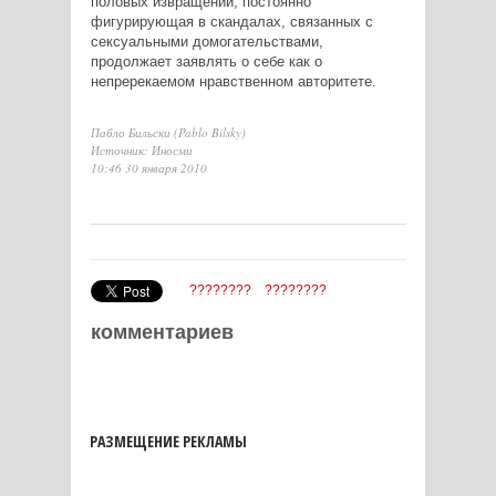
половых извращений, постоянно
фигурирующая в скандалах, связанных с
сексуальными домогательствами,
продолжает заявлять о себе как о
непререкаемом нравственном авторитете.
Пабло Бильски (Pablo Bilsky)
Источник: Иносми
10:46 30 января 2010
????????
????????
комментариев
РАЗМЕЩЕНИЕ РЕКЛАМЫ