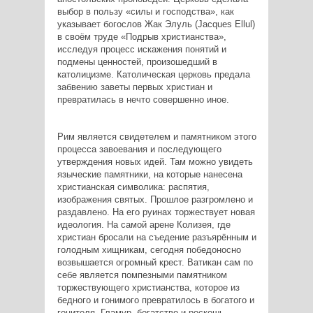
выбор в пользу «силы и господства», как
указывает богослов Жак Элуль (Jacques Ellul)
в своём труде «Подрыв христианства»,
исследуя процесс искажения понятий и
подмены ценностей, произошедший в
католицизме. Католическая церковь предала
забвению заветы первых христиан и
превратилась в нечто совершенно иное.
Рим является свидетелем и памятником этого
процесса завоевания и последующего
утверждения новых идей. Там можно увидеть
языческие памятники, на которые нанесена
христианская символика: распятия,
изображения святых. Прошлое разгромлено и
раздавлено. На его руинах торжествует новая
идеология. На самой арене Колизея, где
христиан бросали на съедение разъярённым и
голодным хищникам, сегодня победоносно
возвышается огромный крест. Ватикан сам по
себе является помпезными памятником
торжествующего христианства, которое из
бедного и гонимого превратилось в богатого и
гонителя. Гламур, богатство и роскошь