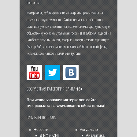
вопросам.
Материалы, публикуемые на «Ансар.Ru», рассчитаны на
самую широкую аудиторию. Сайт освещает как собственно
религиозную, так и политическую, экономическую, культурную,
общественную жизнь мусульман России и зарубежья. Одной из
наиболее актуальных тем, которые находят место на страницах
"Ансар.Ru", является развитие исламской банковской сферы,
исламских финансов и халяль-индустрии.
ВОЗРАСТНАЯ КАТЕГОРИЯ САЙТА
18+
При использовании материалов сайта
гиперссылка на
www.ansar.ru
обязательна!
РАЗДЕЛЫ ПОРТАЛА
Новости
Актуально
В РФ и СНГ
Аналитика