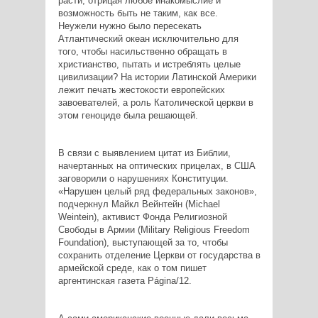
расти, отрицая любое инакомыслие и
возможность быть не таким, как все.
Неужели нужно было пересекать
Атлантический океан исключительно для
того, чтобы насильственно обращать в
христианство, пытать и истреблять целые
цивилизации? На истории Латинской Америки
лежит печать жестокости европейских
завоевателей, а роль Католической церкви в
этом геноциде была решающей.
В связи с выявлением цитат из Библии,
начертанных на оптических прицелах, в США
заговорили о нарушениях Конституции.
«Нарушен целый ряд федеральных законов»,
подчеркнул Майкл Вейнтейн (Michael
Weintein), активист Фонда Религиозной
Свободы в Армии (Military Religious Freedom
Foundation), выступающей за то, чтобы
сохранить отделение Церкви от государства в
армейской среде, как о том пишет
аргентинская газета Página/12.