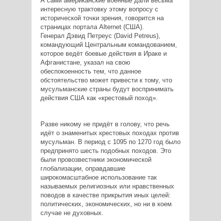
А сами американские военные дали весьма
интересную трактовку этому вопросу с
исторической точки зрения, говорится на
страницах портала Alternet (США).
Генерал Дэвид Петреус (David Petreus),
командующий Центральным командованием,
которое ведёт боевые действия в Ираке и
Афганистане, указал на свою
обеспокоенность тем, что данное
обстоятельство может привести к тому, что
мусульманские страны будут воспринимать
действия США как «крестовый поход».
Разве никому не придёт в голову, что речь
идёт о знаменитых крестовых походах против
мусульман. В период с 1095 по 1270 год было
предпринято шесть подобных походов. Это
были провозвестники экономической
глобализации, оправдавшие
широкомасштабное использование так
называемых религиозных или нравственных
поводов в качестве прикрытия иных целей:
политических, экономических, но ни в коем
случае не духовных.