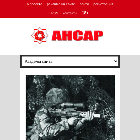
о проекте
реклама на сайте
войти
регистрация
18+
RSS
контакты