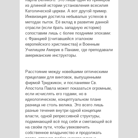
из длинной истории установления всесилия
Католической церкви. А вот другой пример.
Инквизиция достигла небывалых успехов в
методах пыток. Её вклад в развитие данной
отрасли (если брать западную историю)
сопоставим лишь с более поздними эпохами:
с Францией (считавшейся эталоном
европейского христианства) и Военным
Училищем Америк в Панаме, где преподавали
американские инструкторы.
Расстояние между новейшими оптическими
прицелами для винтовок, выпущенными
фирмой Триджикон, и посланиями Св.
Апостола Павла может показаться огромным,
если исчислять его годами, но в
идеологическом, концептуальном плане
разница не столь велика. Это всего лишь
разные течения внутри одной концепции
власти, одной репрессивной структуры,
подминающей всё под себя и сметающей всё
на своём пути, чтобы увековечить
собственное владычество и продолжать