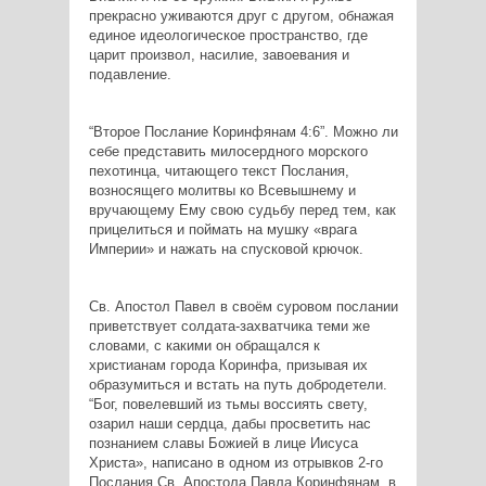
прекрасно уживаются друг с другом, обнажая
единое идеологическое пространство, где
царит произвол, насилие, завоевания и
подавление.
“Второе Послание Коринфянам 4:6”. Можно ли
себе представить милосердного морского
пехотинца, читающего текст Послания,
возносящего молитвы ко Всевышнему и
вручающему Ему свою судьбу перед тем, как
прицелиться и поймать на мушку «врага
Империи» и нажать на спусковой крючок.
Св. Апостол Павел в своём суровом послании
приветствует солдата-захватчика теми же
словами, с какими он обращался к
христианам города Коринфа, призывая их
образумиться и встать на путь добродетели.
“Бог, повелевший из тьмы воссиять свету,
озарил наши сердца, дабы просветить нас
познанием славы Божией в лице Иисуса
Христа», написано в одном из отрывков 2-го
Послания Св. Апостола Павла Коринфянам, в