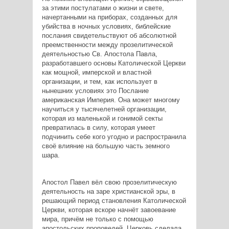
за этими постулатами о жизни и свете,
начертанными на приборах, созданных для
убийства в ночных условиях, библейские
послания свидетельствуют об абсолютной
преемственности между прозелитической
деятельностью Св. Апостола Павла,
разработавшего основы Католической Церкви
как мощной, имперской и властной
организации, и тем, как использует в
нынешних условиях это Послание
американская Империя. Она может многому
научиться у тысячелетней организации,
которая из маленькой и гонимой секты
превратилась в силу, которая умеет
подчинить себе кого угодно и распространила
своё влияние на большую часть земного
шара.
Апостол Павел вёл свою прозелитическую
деятельность на заре христианской эры, в
решающий период становления Католической
Церкви, которая вскоре начнёт завоевание
мира, причём не только с помощью
апостольских проповедей. Церковь сделала