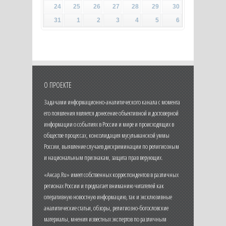
24
25
26
27
28
29
30
31
1
2
3
4
5
6
О ПРОЕКТЕ
Задачами информационно-аналитического канала с момента
его появления является донесение объективной и достоверной
информации о событиях в России и мире и происходящих в
обществе процессах, консолидация мусульманской уммы
России, выявление случаев дискриминации по религиозным
и национальным признакам, защита прав верующих.
«Ансар.Ru» имеет собственных корреспондентов в различных
регионах России и предлагает вниманию читателей как
оперативную новостную информацию, так и эксклюзивные
аналитические статьи, обзоры, религиозно-богословские
материалы, мнения известных экспертов по различным