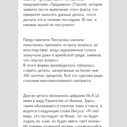
предприятием «Триджикон» (Trijicon), которая
заявила после выявления этого факта, что
прекратит наносить данные цитаты, «хотя
делала это в течение последних 30 лет, и
никаких жалоб не поступало».
Представители Пентагона сначала
попытались принизить остроту вопроса, но
впоследствии, когда недоумённые голоса
зазвучали даже в армейской среде, заявили,
что «изучат вопрос».
В итоге фирма производитель обязалась
стереть цитаты, начертанные на более чем
300 тысячах прицелов. Всё это сделано ради
спасения многомиллионного контракта.
Другая цитата обозначена цифрами Ин.8:12,
имея в виду Евангелие от Иоанна. Здесь
также обыгрываются понятия тьмы и света, и
водятся следующие слова Иисуса: «Я свет
миру; кто последует за Мною, тот не будет
ходить во тьме, но будет иметь свет жизни»
Но помимо зловещей иронии, скрывающейся