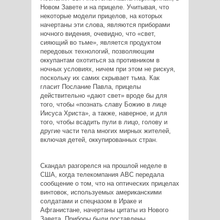
Новом Завете и на прицеле. Учитывая, что
некоторые модели прицелов, на которых
начертаны эти слова, являются приборами
ночного видения, очевидно, что «свет,
сияющий во тьме», является продуктом
передовых технологий, позволяющим
оккупантам охотиться за противником в
ночных условиях, ничем при этом не рискуя,
поскольку их самих скрывает тьма. Как
гласит Послание Павла, прицелы
действительно «дают свет» вроде бы для
того, чтобы «познать славу Божию в лице
Иисуса Христа», а также, наверное, и для
того, чтобы всадить пули в лицо, голову и
другие части тела многих мирных жителей,
включая детей, оккупированных стран.
Скандал разгорелся на прошлой неделе в
США, когда телекомпания АВС передала
сообщение о том, что на оптических прицелах
винтовок, используемых американскими
солдатами и спецназом в Ираке и
Афганистане, начертаны цитаты из Нового
Завета. Приборы были поставлены