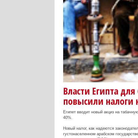
Власти Египта для
повысили налоги н
Египет вводит новый акциз на табачную
40%.
Новый налог, как надеются законодате
густонаселенном арабском государстве