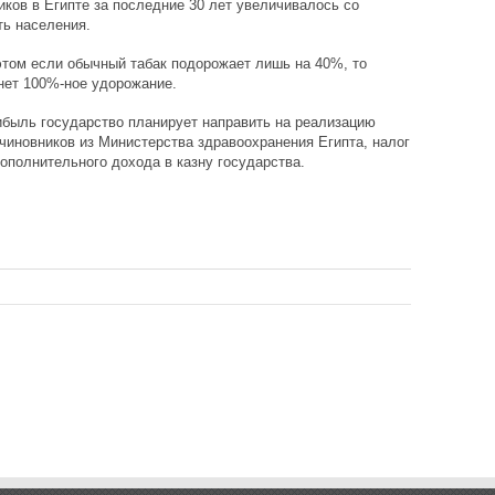
ков в Египте за последние 30 лет увеличивалось со
ть населения.
этом если обычный табак подорожает лишь на 40%, то
гнет 100%-ное удорожание.
ибыль государство планирует направить на реализацию
иновников из Министерства здравоохранения Египта, налог
ополнительного дохода в казну государства.