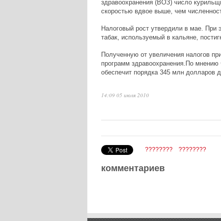
здравоохранения (ВОЗ) число курильщи
скоростью вдвое выше, чем численнос
Налоговый рост утвердили в мае. При 
табак, используемый в кальяне, пости
Полученную от увеличения налогов пр
программ здравоохранения.По мнению ч
обеспечит порядка 345 млн долларов д
14:09 05 июля 2010
????????
????????
комментариев