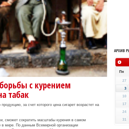
АРХИВ Р
Пн
27
 борьбы с курением
3
а табак
10
17
 продукцию, за счет которого цена сигарет возрастет на
24
31
ли, сможет сократить масштабы курения в самом
 в мире. По данным Всемирной организации