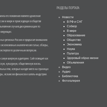
РАЗДЕЛЫ ПОРТАЛА
нта его появления является донесение
Новости
ссии и мире и происходящих в обществе
В РФ и СНГ
 выявление случаев дискриминации по
Собкор
В мире
 верующих.
Образование
чных регионах России и предлагает вниманию
Общество
и эксклюзивные аналитические статьи, обзоры,
Экономика
Наука
 экспертов по различным вопросам.
Палитра
 самую широкую аудиторию. Сайт освещает как
Здоровый образ жизни
Объявления
ескую, культурную, общественную жизнь
Видео
льных тем, которые находят место на страницах
Аудио
еры, исламских финансов и халяль-индустрии.
Библиотека
Фотогалерея