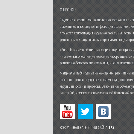
О ПРОЕКТЕ
Задачами информационно-аналитического канала с моме
объективной и достоверной информации о событиях в Ро
процессах, консолидация мусульманской уммы России,
религиозным и национальным признакам, защита прав
«Ансар.Ru» имеет собственных корреспондентов в разли
читателей как оперативную новостную информацию, так 
религиозно-богословские материалы, мнения известных
Материалы, публикуемые на «Ансар.Ru», рассчитаны на
собственно религиозную, так и политическую, экономич
мусульман России и зарубежья. Одной из наиболее актуа
"Ансар.Ru", является развитие исламской банковской сф
ВОЗРАСТНАЯ КАТЕГОРИЯ САЙТА
18+