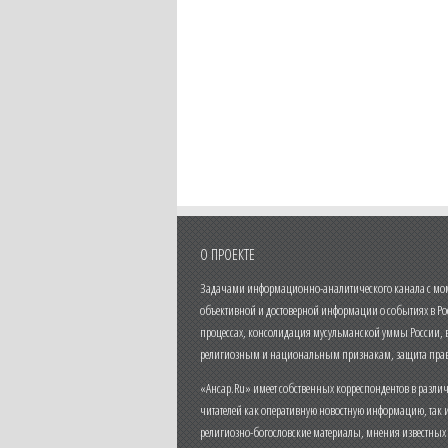
О ПРОЕКТЕ
Задачами информационно-аналитического канала с моме
объективной и достоверной информации о событиях в Ро
процессах, консолидация мусульманской уммы России,
религиозным и национальным признакам, защита прав
«Ансар.Ru» имеет собственных корреспондентов в разли
читателей как оперативную новостную информацию, так 
религиозно-богословские материалы, мнения известных