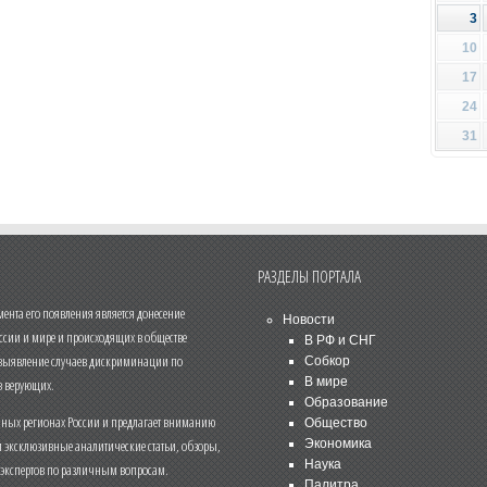
3
10
17
24
31
РАЗДЕЛЫ ПОРТАЛА
нта его появления является донесение
Новости
ссии и мире и происходящих в обществе
В РФ и СНГ
 выявление случаев дискриминации по
Собкор
В мире
 верующих.
Образование
чных регионах России и предлагает вниманию
Общество
и эксклюзивные аналитические статьи, обзоры,
Экономика
Наука
 экспертов по различным вопросам.
Палитра