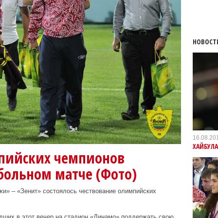
НОВОСТ
16.08.20
ХАЙБУЛА
пийских чемпионов
больном матче (Фото)
жи» – «Зенит» состоялось чествование олимпийских
дших в этот вечер на стадион «Динамо» поддержать свою