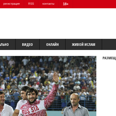
регистрация
RSS
контакты
18+
АЛЬНО
ВИДЕО
ОНЛАЙН
ЖИВОЙ ИСЛАМ
РАЗМЕЩ