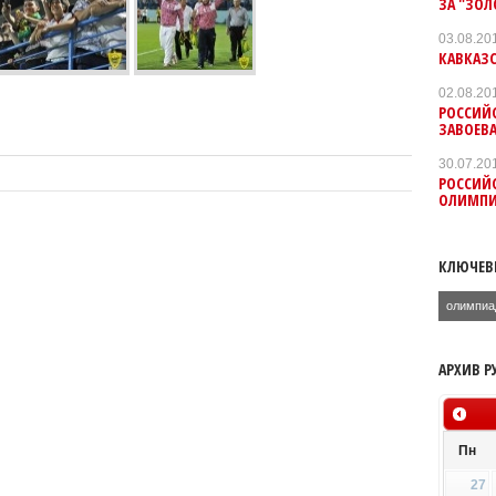
ЗА "ЗО
03.08.20
КАВКАЗ
02.08.20
РОССИЙ
ЗАВОЕВА
30.07.20
РОССИЙ
ОЛИМП
КЛЮЧЕВ
олимпиа
АРХИВ Р
Пн
27