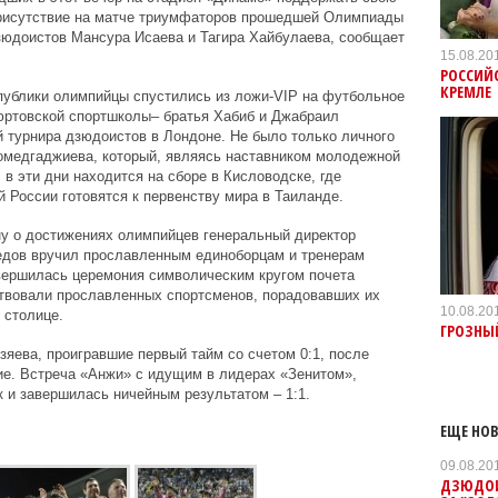
присутствие на матче триумфаторов прошедшей Олимпиады
зюдоистов Мансура Исаева и Тагира Хайбулаева, сообщает
15.08.20
РОССИЙ
КРЕМЛЕ
публики олимпийцы спустились из ложи-VIP на футбольное
юртовской спортшколы– братья Хабиб и Джабраил
 турнира дзюдоистов в Лондоне. Не было только личного
медгаджиева, который, являясь наставником молодежной
 в эти дни находится на сборе в Кисловодске, где
 России готовятся к первенству мира в Таиланде.
ну о достижениях олимпийцев генеральный директор
едов вручил прославленным единоборцам и тренерам
ершилась церемония символическим кругом почета
твовали прославленных спортсменов, порадовавших их
10.08.20
 столице.
ГРОЗНЫЙ
яева, проигравшие первый тайм со счетом 0:1, после
ие. Встреча «Анжи» с идущим в лидерах «Зенитом»,
к и завершилась ничейным результатом – 1:1.
ЕЩЕ НОВ
09.08.20
ДЗЮДОИС