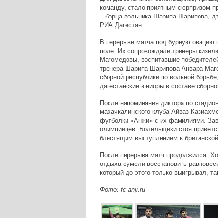
команду, стало приятным сюрпризом 
– борца-вольника Шарипа Шарипова, д
РИА Дагестан.
В перерыве матча под бурную овацию 
поле. Их сопровождали тренеры кизил
Магомедовы, воспитавшие победителей
тренера Шарипа Шарипова Анвара Маго
сборной республики по вольной борьбе,
дагестанские юниоры в составе сборной
После напоминания диктора по стадио
махачкалинского клуба Айваз Казиахм
футболки «Анжи» с их фамилиями. Зав
олимпийцев. Болельщики стоя приветс
блестящим выступлением в британской
После перерыва матч продолжился. Хоз
отдыха сумели восстановить равновес
который до этого только выигрывал, та
Фото: fc-anji.ru