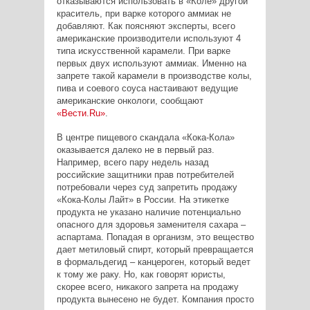
отказываются использовать в «Коле» другой
краситель, при варке которого аммиак не
добавляют. Как поясняют эксперты, всего
американские производители используют 4
типа искусственной карамели. При варке
первых двух используют аммиак. Именно на
запрете такой карамели в производстве колы,
пива и соевого соуса настаивают ведущие
американские онкологи, сообщают
«Вести.Ru»
.
В центре пищевого скандала «Кока-Кола»
оказывается далеко не в первый раз.
Например, всего пару недель назад
российские защитники прав потребителей
потребовали через суд запретить продажу
«Кока-Колы Лайт» в России. На этикетке
продукта не указано наличие потенциально
опасного для здоровья заменителя сахара –
аспартама. Попадая в организм, это вещество
дает метиловый спирт, который превращается
в формальдегид – канцероген, который ведет
к тому же раку. Но, как говорят юристы,
скорее всего, никакого запрета на продажу
продукта вынесено не будет. Компания просто