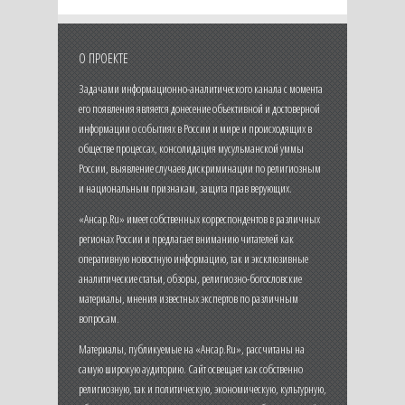
О ПРОЕКТЕ
Задачами информационно-аналитического канала с момента
его появления является донесение объективной и достоверной
информации о событиях в России и мире и происходящих в
обществе процессах, консолидация мусульманской уммы
России, выявление случаев дискриминации по религиозным
и национальным признакам, защита прав верующих.
«Ансар.Ru» имеет собственных корреспондентов в различных
регионах России и предлагает вниманию читателей как
оперативную новостную информацию, так и эксклюзивные
аналитические статьи, обзоры, религиозно-богословские
материалы, мнения известных экспертов по различным
вопросам.
Материалы, публикуемые на «Ансар.Ru», рассчитаны на
самую широкую аудиторию. Сайт освещает как собственно
религиозную, так и политическую, экономическую, культурную,