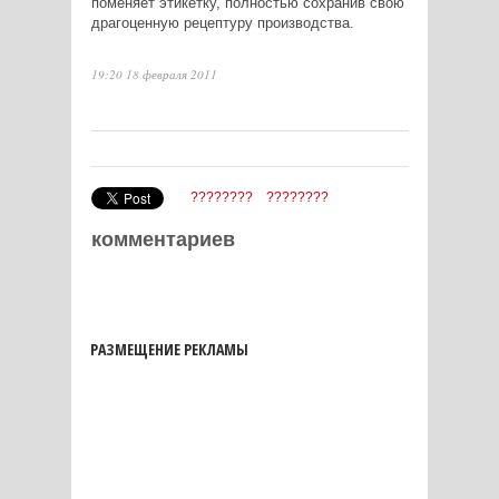
поменяет этикетку, полностью сохранив свою
драгоценную рецептуру производства.
Подробнее:
19:20 18 февраля 2011
http://news.mail.ru/so
frommail=1
????????
????????
комментариев
РАЗМЕЩЕНИЕ РЕКЛАМЫ