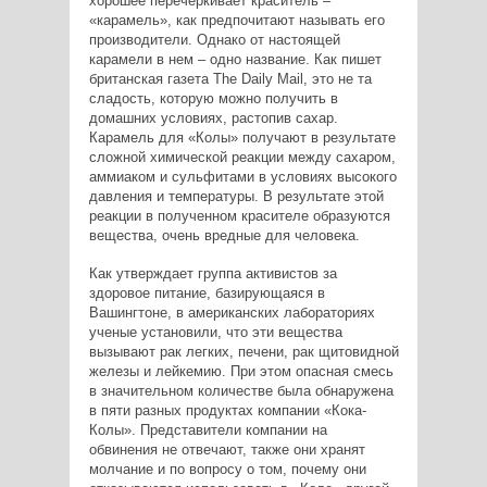
хорошее перечеркивает краситель –
«карамель», как предпочитают называть его
производители. Однако от настоящей
карамели в нем – одно название. Как пишет
британская газета The Daily Mail, это не та
сладость, которую можно получить в
домашних условиях, растопив сахар.
Карамель для «Колы» получают в результате
сложной химической реакции между сахаром,
аммиаком и сульфитами в условиях высокого
давления и температуры. В результате этой
реакции в полученном красителе образуются
вещества, очень вредные для человека.
Как утверждает группа активистов за
здоровое питание, базирующаяся в
Вашингтоне, в американских лабораториях
ученые установили, что эти вещества
вызывают рак легких, печени, рак щитовидной
железы и лейкемию. При этом опасная смесь
в значительном количестве была обнаружена
в пяти разных продуктах компании «Кока-
Колы». Представители компании на
обвинения не отвечают, также они хранят
молчание и по вопросу о том, почему они