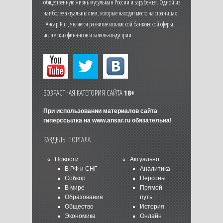
общественную жизнь мусульман России и зарубежья. Одной из
наиболее актуальных тем, которые находят место на страницах
"Ансар.Ru", является развитие исламской банковской сферы,
исламских финансов и халяль-индустрии.
ВОЗРАСТНАЯ КАТЕГОРИЯ САЙТА
18+
При использовании материалов сайта
гиперссылка на
www.ansar.ru
обязательна!
РАЗДЕЛЫ ПОРТАЛА
Новости
Актуально
В РФ и СНГ
Аналитика
Собкор
Персоны
В мире
Прямой
Образование
путь
Общество
История
Экономика
Онлайн