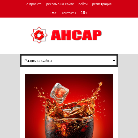
о проекте
реклама на сайте
войти
регистрация
18+
RSS
контакты