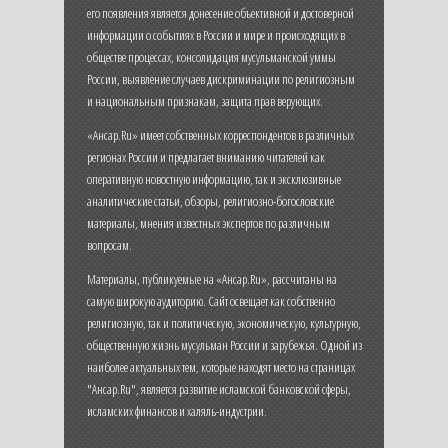
его появления является донесение объективной и достоверной
информации о событиях в России и мире и происходящих в
обществе процессах, консолидация мусульманской уммы
России, выявление случаев дискриминации по религиозным
и национальным признакам, защита прав верующих.
«Ансар.Ru» имеет собственных корреспондентов в различных
регионах России и предлагает вниманию читателей как
оперативную новостную информацию, так и эксклюзивные
аналитические статьи, обзоры, религиозно-богословские
материалы, мнения известных экспертов по различным
вопросам.
Материалы, публикуемые на «Ансар.Ru», рассчитаны на
самую широкую аудиторию. Сайт освещает как собственно
религиозную, так и политическую, экономическую, культурную,
общественную жизнь мусульман России и зарубежья. Одной из
наиболее актуальных тем, которые находят место на страницах
"Ансар.Ru", является развитие исламской банковской сферы,
исламских финансов и халяль-индустрии.