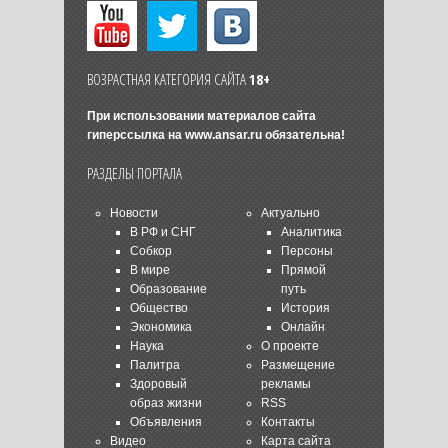
ВОЗРАСТНАЯ КАТЕГОРИЯ САЙТА
18+
При использовании материалов сайта
гиперссылка на
www.ansar.ru
обязательна!
РАЗДЕЛЫ ПОРТАЛА
Новости
Актуально
В РФ и СНГ
Аналитика
Собкор
Персоны
В мире
Прямой
Образование
путь
Общество
История
Экономика
Онлайн
Наука
О проекте
Палитра
Размещение
Здоровый
рекламы
образ жизни
RSS
Объявления
Контакты
Видео
Карта сайта