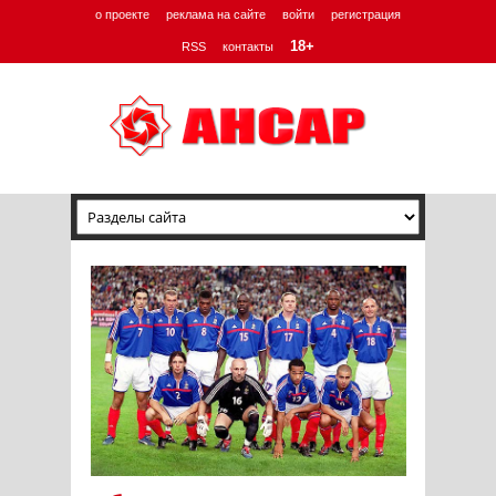
о проекте
реклама на сайте
войти
регистрация
18+
RSS
контакты