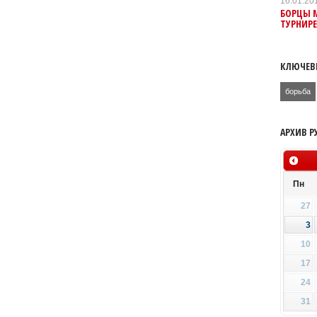
16.01.20
БОРЦЫ М
ТУРНИР
КЛЮЧЕВ
борьба
АРХИВ Р
Пн
27
3
10
17
24
31