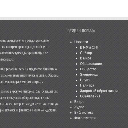
РАЗДЕЛЫ ПОРТАЛА
нта его появления является донесение
Новости
ссии и мире и происходящих в обществе
В РФ и СНГ
 выявление случаев дискриминации по
Собкор
В мире
 верующих.
Образование
чных регионах России и предлагает вниманию
Общество
и эксклюзивные аналитические статьи, обзоры,
Экономика
Наука
 экспертов по различным вопросам.
Палитра
 самую широкую аудиторию. Сайт освещает как
Здоровый образ жизни
Объявления
ескую, культурную, общественную жизнь
Видео
льных тем, которые находят место на страницах
Аудио
еры, исламских финансов и халяль-индустрии.
Библиотека
Фотогалерея