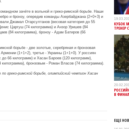
.
омандном зачёте в вольной и греко-римской борьбе. Наши
ребро и бронзу, опередив команды Азербайджана (2+0+3) и
19.03.20
оевали Джамал Отарсултанов (весовая категория до 55
КУБОК М
Денис Царгуш (74 килограмма) и Анзор Уришев (84
ТРЕНЕР 
аев (84 килограмма), бронзу - Адам Батиров (66
имской борьбе - две золотые, серебряная и бронзовая
Армении (1+1+2), третье - Украины (1+1+0). У россиян
 до 66 килограмм) и Хасан Бароев (120 килограмм),
 килограмма), бронзовым - Роман Власов (74 килограмма).
 по греко-римской борьбе, олимпийский чемпион Хасан
20.02.20
РОССИЙ
В ФИНАЛ
ЕЩЕ НОВ