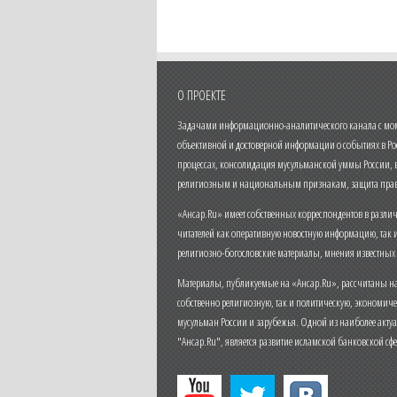
О ПРОЕКТЕ
Задачами информационно-аналитического канала с моме
объективной и достоверной информации о событиях в Ро
процессах, консолидация мусульманской уммы России,
религиозным и национальным признакам, защита прав
«Ансар.Ru» имеет собственных корреспондентов в разли
читателей как оперативную новостную информацию, так 
религиозно-богословские материалы, мнения известных
Материалы, публикуемые на «Ансар.Ru», рассчитаны на
собственно религиозную, так и политическую, экономич
мусульман России и зарубежья. Одной из наиболее актуа
"Ансар.Ru", является развитие исламской банковской сф