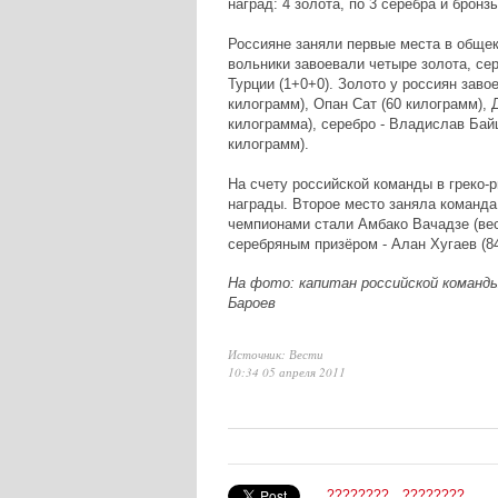
наград: 4 золота, по 3 серебра и бронзы
Россияне заняли первые места в общек
вольники завоевали четыре золота, се
Турции (1+0+0). Золото у россиян зав
килограмм), Опан Сат (60 килограмм), 
килограмма), серебро - Владислав Байц
килограмм).
На счету российской команды в греко-р
награды. Второе место заняла команда 
чемпионами стали Амбако Вачадзе (вес
серебряным призёром - Алан Хугаев (84
На фото: капитан российской команды
Бароев
Источник: Вести
10:34 05 апреля 2011
????????
????????