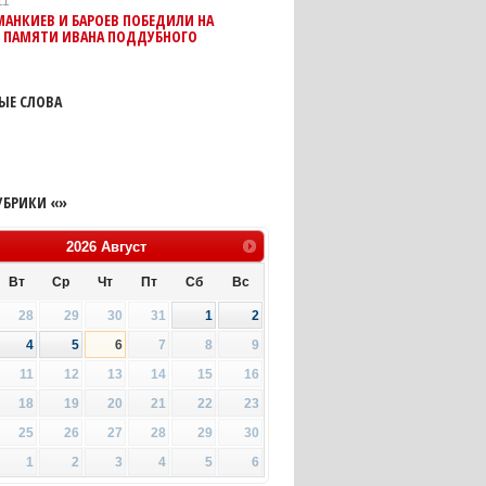
11
АНКИЕВ И БАРОЕВ ПОБЕДИЛИ НА
Е ПАМЯТИ ИВАНА ПОДДУБНОГО
ЫЕ СЛОВА
УБРИКИ «»
2026
Август
Вт
Ср
Чт
Пт
Сб
Вс
28
29
30
31
1
2
4
5
6
7
8
9
11
12
13
14
15
16
18
19
20
21
22
23
25
26
27
28
29
30
1
2
3
4
5
6