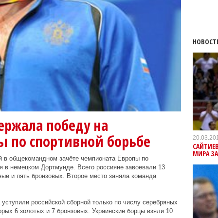
НОВОСТ
ержала победу на
ы по спортивной борьбе
20.03.20
САЙТИЕВ
МИРА ЗА
й в общекомандном зачёте чемпионата Европы по
я в немецком Дортмунде. Всего россияне завоевали 13
ные и пять бронзовых. Второе место заняла команда
уступили российской сборной только по числу серебряных
торых 6 золотых и 7 бронзовых. Украинские борцы взяли 10