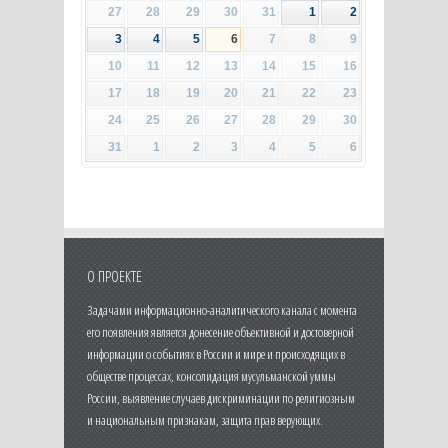
27
28
29
30
31
1
2
3
4
5
6
7
8
9
10
11
12
13
14
15
16
17
18
19
20
21
22
23
24
25
26
27
28
29
30
31
1
2
3
4
5
6
О ПРОЕКТЕ
Задачами информационно-аналитического канала с момента
его появления является донесение объективной и достоверной
информации о событиях в России и мире и происходящих в
обществе процессах, консолидация мусульманской уммы
России, выявление случаев дискриминации по религиозным
и национальным признакам, защита прав верующих.