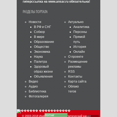
гиперссылка на
www.ansar.ru
обязательна!
РАЗДЕЛЫ ПОРТАЛА
Новости
Актуально
В РФ и СНГ
Аналитика
Собкор
Персоны
В мире
Прямой
Образование
путь
Общество
История
Экономика
Онлайн
Наука
О проекте
Палитра
Размещение
Здоровый
рекламы
образ жизни
RSS
Объявления
Контакты
Видео
Карта сайта
Аудио
Облако
Библиотека
тегов
Фотогалерея
© 2003-2018 Информационно-аналитический канал