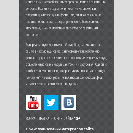
«Ансар.Ru» имеет собственных корреспондентов в различных
регионах России и предлагает вниманию читателей как
оперативную новостную информацию, так и эксклюзивные
аналитические статьи, обзоры, религиозно-богословские
материалы, мнения известных экспертов по различным
вопросам.
Материалы, публикуемые на «Ансар.Ru», рассчитаны на
самую широкую аудиторию. Сайт освещает как собственно
религиозную, так и политическую, экономическую, культурную,
общественную жизнь мусульман России и зарубежья. Одной из
наиболее актуальных тем, которые находят место на страницах
"Ансар.Ru", является развитие исламской банковской сферы,
исламских финансов и халяль-индустрии.
ВОЗРАСТНАЯ КАТЕГОРИЯ САЙТА
18+
При использовании материалов сайта