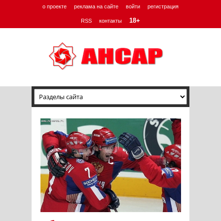
о проекте
реклама на сайте
войти
регистрация
18+
RSS
контакты