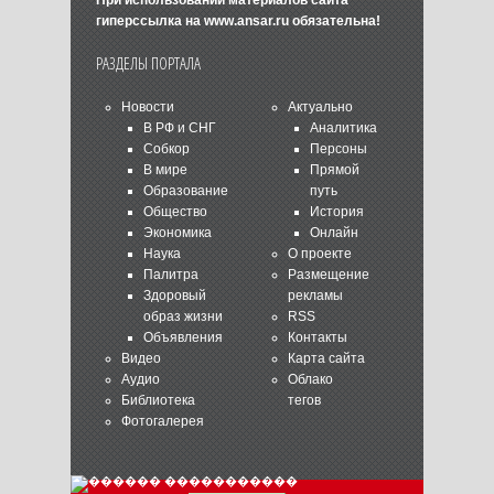
гиперссылка на
www.ansar.ru
обязательна!
РАЗДЕЛЫ ПОРТАЛА
Новости
Актуально
В РФ и СНГ
Аналитика
Собкор
Персоны
В мире
Прямой
Образование
путь
Общество
История
Экономика
Онлайн
Наука
О проекте
Палитра
Размещение
Здоровый
рекламы
образ жизни
RSS
Объявления
Контакты
Видео
Карта сайта
Аудио
Облако
Библиотека
тегов
Фотогалерея