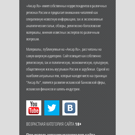
«Ансар.Ru» имеет собственных корреспондентов в различных
регионах России и предлагает вниманию читателей как
оперативную новостную информацию, так и эксклюзивные
аналитические статьи, обзоры, религиозно-богословские
материалы, мнения известных экспертов по различным
вопросам.
Материалы, публикуемые на «Ансар.Ru», рассчитаны на
самую широкую аудиторию. Сайт освещает как собственно
религиозную, так и политическую, экономическую, культурную,
общественную жизнь мусульман России и зарубежья. Одной из
наиболее актуальных тем, которые находят место на страницах
"Ансар.Ru", является развитие исламской банковской сферы,
исламских финансов и халяль-индустрии.
ВОЗРАСТНАЯ КАТЕГОРИЯ САЙТА
18+
При использовании материалов сайта