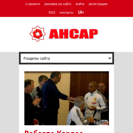
о проекте
реклама на сайте
войти
регистрация
18+
RSS
контакты