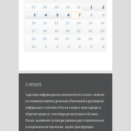
27
28
29
30
31
1
2
3
4
5
6
7
8
9
10
11
12
13
14
15
16
17
18
19
20
21
22
23
24
25
26
27
28
29
30
31
1
2
3
4
5
6
О ПРОЕКТЕ
Задачами информационно-аналитического канала с момента
его появления является донесение объективной и достоверной
информации о событиях в России и мире и происходящих в
обществе процессах, консолидация мусульманской уммы
России, выявление случаев дискриминации по религиозным
и национальным признакам, защита прав верующих.