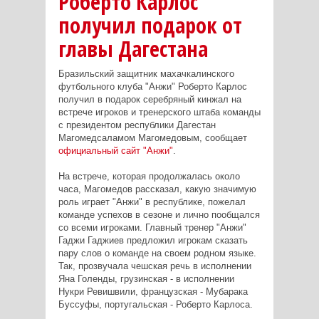
Роберто Карлос
получил подарок от
главы Дагестана
Бразильский защитник махачкалинского
футбольного клуба "Анжи" Роберто Карлос
получил в подарок серебряный кинжал на
встрече игроков и тренерского штаба команды
с президентом республики Дагестан
Магомедсаламом Магомедовым, сообщает
официальный сайт "Анжи"
.
На встрече, которая продолжалась около
часа, Магомедов рассказал, какую значимую
роль играет "Анжи" в республике, пожелал
команде успехов в сезоне и лично пообщался
со всеми игроками. Главный тренер "Анжи"
Гаджи Гаджиев предложил игрокам сказать
пару слов о команде на своем родном языке.
Так, прозвучала чешская речь в исполнении
Яна Голенды, грузинская - в исполнении
Нукри Ревишвили, французская - Мубарака
Буссуфы, португальская - Роберто Карлоса.