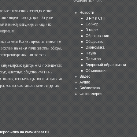
РАЗДЕЛЫ ПОРТАЛА
нта его появления является донесение
Новости
ссии и мире и происходящих в обществе
В РФ и СНГ
 выявление случаев дискриминации по
Собкор
В мире
 верующих.
Образование
чных регионах России и предлагает вниманию
Общество
и эксклюзивные аналитические статьи, обзоры,
Экономика
Наука
 экспертов по различным вопросам.
Палитра
 самую широкую аудиторию. Сайт освещает как
Здоровый образ жизни
Объявления
ескую, культурную, общественную жизнь
Видео
льных тем, которые находят место на страницах
Аудио
еры, исламских финансов и халяль-индустрии.
Библиотека
Фотогалерея
иперссылка на
www.ansar.ru