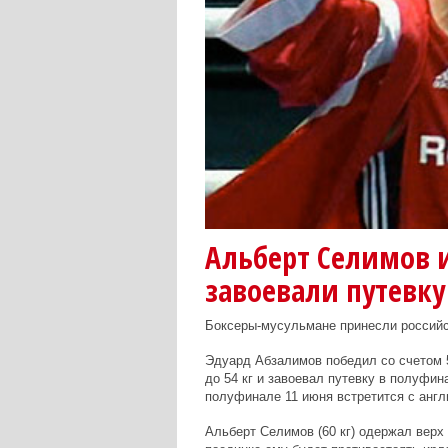
Альберт Селимов 
завоевали путевку
Боксеры-мусульмане принесли российс
Эдуард Абзалимов победил со счетом 5
до 54 кг и завоевал путевку в полуфи
полуфинале 11 июня встретится с анг
Альберт Селимов (60 кг) одержал верх