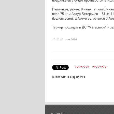
поединке ему будет противостоять ирл
Напомним, ранее, 8 июня, в полуфина
весе 75 кг и Артур Бетербиев – 81 кг.
(Белоруссия), а Артур встретится с А
Турнир проходит в ДС "Мегаспорт" и з
10:30 10 июня 2010
????????
????????
комментариев