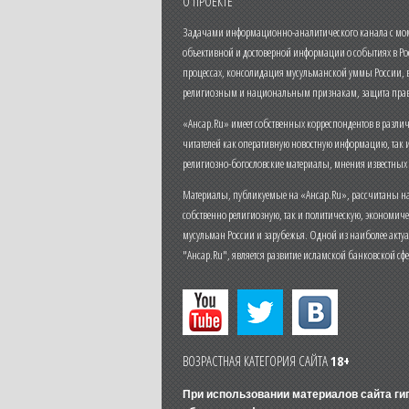
О ПРОЕКТЕ
Задачами информационно-аналитического канала с моме
объективной и достоверной информации о событиях в Ро
процессах, консолидация мусульманской уммы России,
религиозным и национальным признакам, защита прав
«Ансар.Ru» имеет собственных корреспондентов в разли
читателей как оперативную новостную информацию, так 
религиозно-богословские материалы, мнения известных
Материалы, публикуемые на «Ансар.Ru», рассчитаны на
собственно религиозную, так и политическую, экономич
мусульман России и зарубежья. Одной из наиболее актуа
"Ансар.Ru", является развитие исламской банковской сф
ВОЗРАСТНАЯ КАТЕГОРИЯ САЙТА
18+
При использовании материалов сайта г