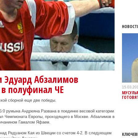
НОВОСТ
и Эдуард Абзалимов
 в полуфинал ЧЕ
15.03.20
МУСУЛЬМ
ГОТОВЯ
кой сборной еще две победы.
:0 румына Андреяна Развана в поединке весовой категории
нал Чемпионата Европы, проходящего в Москве. Абзалимов в
личанином Гамалом Яфаем.
 над Редуаном Кая из Швеции со счетом 4-2. В следующем
КЛЮЧЕВ