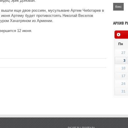
андец Эрик Донован.
бокс
л вышли еще двое россиян, мусульмане Артем Чеботарев в
 11 июня Артему будет противостоять Николай Веселов
ртуром Хачатряном из Армении.
АРХИВ Р
авершится 12 июня.
Пн
27
3
10
17
24
31