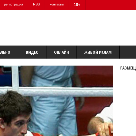
регистрация
RSS
контакты
18+
АЛЬНО
ВИДЕО
ОНЛАЙН
ЖИВОЙ ИСЛАМ
РАЗМЕЩ