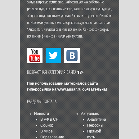
самую широкую аудиторию. Сайт освещает как собственно
религиозную, так и политическую, экономическую, культурную,
общественную жизнь мусульман России и зарубежья. Одной из
наиболее актуальных тем, которые находят место на страницах
"Ансар.Ru", является развитие исламской банковской сферы,
исламских финансов и халяль-индустрии.
ВОЗРАСТНАЯ КАТЕГОРИЯ САЙТА
18+
При использовании материалов сайта
гиперссылка на
www.ansar.ru
обязательна!
РАЗДЕЛЫ ПОРТАЛА
Новости
Актуально
В РФ и СНГ
Аналитика
Собкор
Персоны
В мире
Прямой
Образование
путь