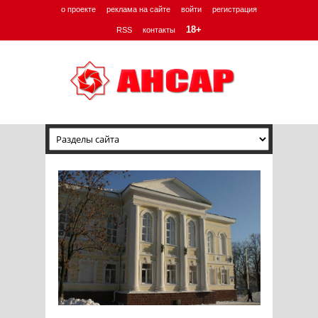
о проекте
реклама на сайте
войти
регистрация
18+
RSS
контакты