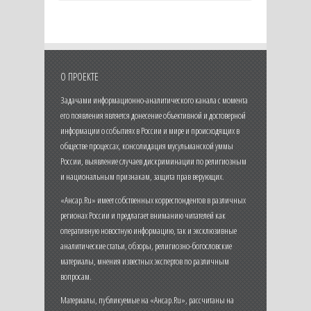
О ПРОЕКТЕ
Задачами информационно-аналитического канала с момента
его появления является донесение объективной и достоверной
информации о событиях в России и мире и происходящих в
обществе процессах, консолидация мусульманской уммы
России, выявление случаев дискриминации по религиозным
и национальным признакам, защита прав верующих.
«Ансар.Ru» имеет собственных корреспондентов в различных
регионах России и предлагает вниманию читателей как
оперативную новостную информацию, так и эксклюзивные
аналитические статьи, обзоры, религиозно-богословские
материалы, мнения известных экспертов по различным
вопросам.
Материалы, публикуемые на «Ансар.Ru», рассчитаны на