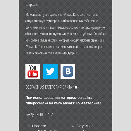
вопросам.
Материалы, публикуемые на «Ансар.Ru», рассчитаны на
самую широкую аудиторию. Сайт освещает как собственно
религиозную, так и политическую, экономическую, культурную,
общественную жизнь мусульман России и зарубежья. Одной из
наиболее актуальных тем, которые находят место на страницах
"Ансар.Ru", является развитие исламской банковской сферы,
исламских финансов и халяль-индустрии.
ВОЗРАСТНАЯ КАТЕГОРИЯ САЙТА
18+
При использовании материалов сайта
гиперссылка на
www.ansar.ru
обязательна!
РАЗДЕЛЫ ПОРТАЛА
Новости
Актуально