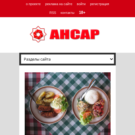
о проекте
реклама на сайте
войти
регистрация
18+
RSS
контакты