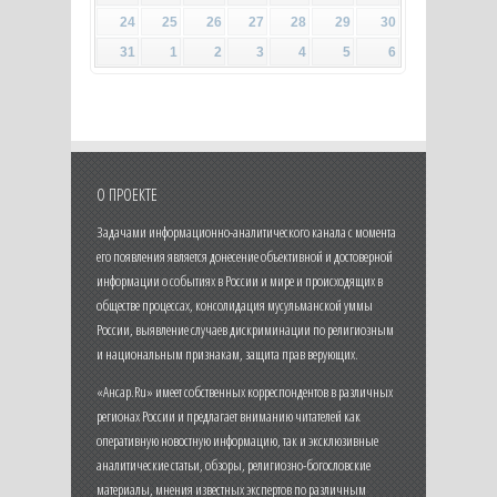
24
25
26
27
28
29
30
31
1
2
3
4
5
6
О ПРОЕКТЕ
Задачами информационно-аналитического канала с момента
его появления является донесение объективной и достоверной
информации о событиях в России и мире и происходящих в
обществе процессах, консолидация мусульманской уммы
России, выявление случаев дискриминации по религиозным
и национальным признакам, защита прав верующих.
«Ансар.Ru» имеет собственных корреспондентов в различных
регионах России и предлагает вниманию читателей как
оперативную новостную информацию, так и эксклюзивные
аналитические статьи, обзоры, религиозно-богословские
материалы, мнения известных экспертов по различным