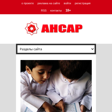
о проекте
реклама на сайте
войти
регистрация
18+
RSS
контакты