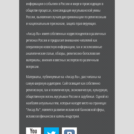
информации о событиях в России и мире и происходящих в
обществе процессах, консолидация мусульманской уммы
России, выявление случаев дискриминации по религиозным
и национальным признакам, защита прав верующих.
«Ансар.Ru» имеет собственных корреспондентов в различных
регионах России и предлагает вниманию читателей как
оперативную новостную информацию, так и эксклюзивные
аналитические статьи, обзоры, религиозно-богословские
материалы, мнения известных экспертов по различным
вопросам.
Материалы, публикуемые на «Ансар.Ru», рассчитаны на
самую широкую аудиторию. Сайт освещает как собственно
религиозную, так и политическую, экономическую, культурную,
общественную жизнь мусульман России и зарубежья. Одной из
наиболее актуальных тем, которые находят место на страницах
"Ансар.Ru", является развитие исламской банковской сферы,
исламских финансов и халяль-индустрии.