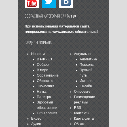
ВОЗРАСТНАЯ КАТЕГОРИЯ САЙТА
18+
При использовании материалов сайта
гиперссылка на
www.ansar.ru
обязательна!
РАЗДЕЛЫ ПОРТАЛА
Новости
Актуально
В РФ и СНГ
Аналитика
Собкор
Персоны
В мире
Прямой
Образование
путь
Общество
История
Экономика
Онлайн
Наука
О проекте
Палитра
Размещение
Здоровый
рекламы
образ жизни
RSS
Объявления
Контакты
Видео
Карта сайта
Аудио
Облако