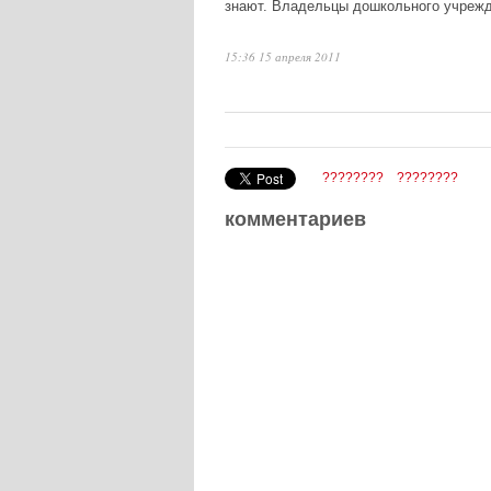
знают. Владельцы дошкольного учрежд
15:36 15 апреля 2011
????????
????????
комментариев