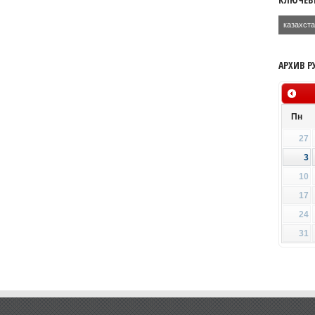
казахст
АРХИВ Р
Пн
27
3
10
17
24
31