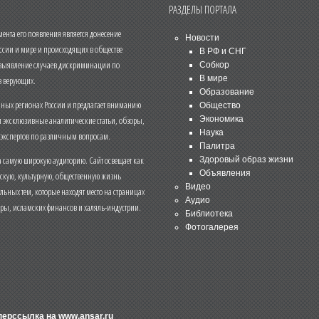
РАЗДЕЛЫ ПОРТАЛА
нта его появления является донесение
Новости
ссии и мире и происходящих в обществе
В РФ и СНГ
 выявление случаев дискриминации по
Собкор
В мире
 верующих.
Образование
чных регионах России и предлагает вниманию
Общество
и эксклюзивные аналитические статьи, обзоры,
Экономика
Наука
 экспертов по различным вопросам.
Палитра
 самую широкую аудиторию. Сайт освещает как
Здоровый образ жизни
Объявления
ескую, культурную, общественную жизнь
Видео
льных тем, которые находят место на страницах
Аудио
еры, исламских финансов и халяль-индустрии.
Библиотека
Фотогалерея
иперссылка на
www.ansar.ru