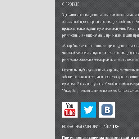
О ПРОЕКТЕ
Задачами информационно-аналитического канала с моме
объективной и достоверной информации о событиях в Ро
процессах, консолидация мусульманской уммы России,
религиозным и национальным признакам, защита прав
«Ансар.Ru» имеет собственных корреспондентов в разли
читателей как оперативную новостную информацию, так 
религиозно-богословские материалы, мнения известных
Материалы, публикуемые на «Ансар.Ru», рассчитаны на
собственно религиозную, так и политическую, экономич
мусульман России и зарубежья. Одной из наиболее актуа
"Ансар.Ru", является развитие исламской банковской сф
ВОЗРАСТНАЯ КАТЕГОРИЯ САЙТА
18+
При использовании материалов сайта г