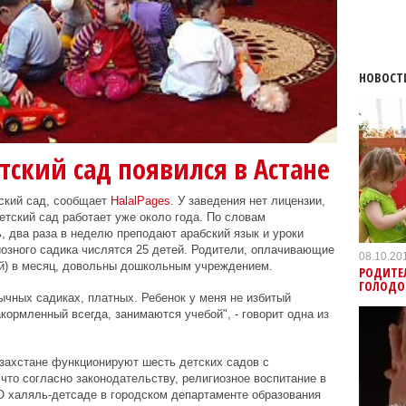
НОВОСТ
ский сад появился в Астане
ский сад, сообщает
HalalPages
. У заведения нет лицензии,
детский сад работает уже около года. По словам
, два раза в неделю преподают арабский язык и уроки
озного садика числятся 25 детей. Родители, оплачивающие
08.10.20
лей) в месяц, довольны дошкольным учреждением.
РОДИТЕ
ГОЛОДОВ
ычных садиках, платных. Ребенок у меня не избитый
акормленный всегда, занимаются учебой", - говорит одна из
захстане функционируют шесть детских садов с
что согласно законодательству, религиозное воспитание в
 халяль-детсаде в городском департаменте образования