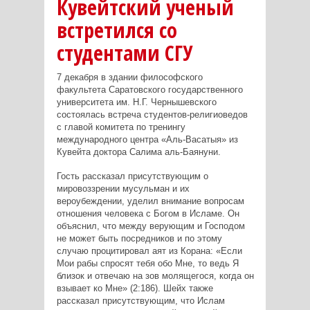
Кувейтский ученый
встретился со
студентами СГУ
7 декабря в здании философского
факультета Саратовского государственного
университета им. Н.Г. Чернышевского
состоялась встреча студентов-религиоведов
с главой комитета по тренингу
международного центра «Аль-Васатыя» из
Кувейта доктора Салима аль-Баянуни.
Гость рассказал присутствующим о
мировоззрении мусульман и их
вероубеждении, уделил внимание вопросам
отношения человека с Богом в Исламе. Он
объяснил, что между верующим и Господом
не может быть посредников и по этому
случаю процитировал аят из Корана: «Если
Мои рабы спросят тебя обо Мне, то ведь Я
близок и отвечаю на зов молящегося, когда он
взывает ко Мне» (2:186). Шейх также
рассказал присутствующим, что Ислам