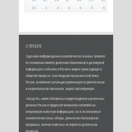
31
1
2
3
4
5
6
О ПРОЕКТЕ
Задачами информационно-аналитического канала с момента
его появления является донесение объективной и достоверной
информации о событиях в России и мире и происходящих в
обществе процессах, консолидация мусульманской уммы
России, выявление случаев дискриминации по религиозным
и национальным признакам, защита прав верующих.
«Ансар.Ru» имеет собственных корреспондентов в различных
регионах России и предлагает вниманию читателей как
оперативную новостную информацию, так и эксклюзивные
аналитические статьи, обзоры, религиозно-богословские
материалы, мнения известных экспертов по различным
вопросам.