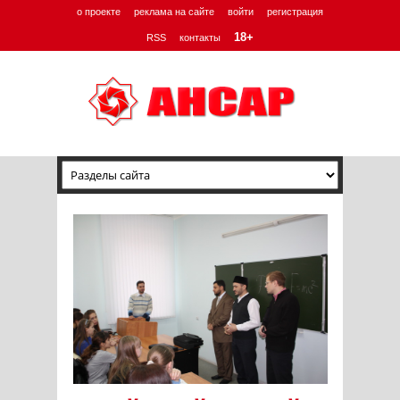
о проекте
реклама на сайте
войти
регистрация
18+
RSS
контакты