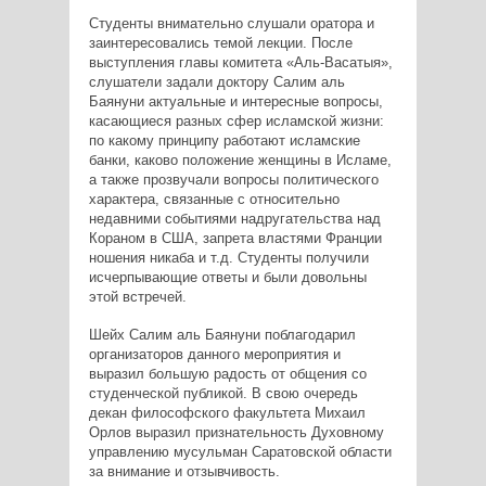
Студенты внимательно слушали оратора и
заинтересовались темой лекции. После
выступления главы комитета «Аль-Васатыя»,
слушатели задали доктору Салим аль
Баянуни актуальные и интересные вопросы,
касающиеся разных сфер исламской жизни:
по какому принципу работают исламские
банки, каково положение женщины в Исламе,
а также прозвучали вопросы политического
характера, связанные с относительно
недавними событиями надругательства над
Кораном в США, запрета властями Франции
ношения никаба и т.д. Студенты получили
исчерпывающие ответы и были довольны
этой встречей.
Шейх Салим аль Баянуни поблагодарил
организаторов данного мероприятия и
выразил большую радость от общения со
студенческой публикой. В свою очередь
декан философского факультета Михаил
Орлов выразил признательность Духовному
управлению мусульман Саратовской области
за внимание и отзывчивость.