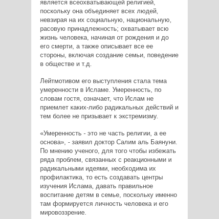
является всеохватывающей религией,
поскольку она объединяет всех людей,
невзирая на их социальную, национальную,
расовую принадлежность; охватывает всю
жизнь человека, начиная от рождения и до
его смерти, а также описывает все ее
стороны, включая создание семьи, поведение
в обществе и т.д.
Лейтмотивом его выступления стала тема
умеренности в Исламе. Умеренность, по
словам гостя, означает, что Ислам не
приемлет каких-либо радикальных действий и
тем более не призывает к экстремизму.
«Умеренность - это не часть религии, а ее
основа», - заявил доктор Салим аль Баянуни.
По мнению ученого, для того чтобы избежать
ряда проблем, связанных с реакционными и
радикальными идеями, необходима их
профилактика, то есть создавать центры
изучения Ислама, давать правильное
воспитание детям в семье, поскольку именно
там формируется личность человека и его
мировоззрение.