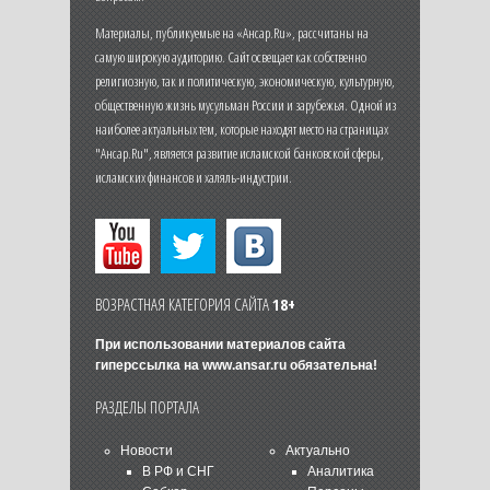
Материалы, публикуемые на «Ансар.Ru», рассчитаны на
самую широкую аудиторию. Сайт освещает как собственно
религиозную, так и политическую, экономическую, культурную,
общественную жизнь мусульман России и зарубежья. Одной из
наиболее актуальных тем, которые находят место на страницах
"Ансар.Ru", является развитие исламской банковской сферы,
исламских финансов и халяль-индустрии.
ВОЗРАСТНАЯ КАТЕГОРИЯ САЙТА
18+
При использовании материалов сайта
гиперссылка на
www.ansar.ru
обязательна!
РАЗДЕЛЫ ПОРТАЛА
Новости
Актуально
В РФ и СНГ
Аналитика