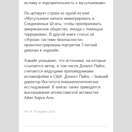
исламу и подозрительность к мусульманам».
Он цитирует строки из одной из книг:
«Мусульмане начали иммигрировать в
Соединенные Штаты, чтобы преобразовать
американское общество, иногда с помощью
терроризма». В другой книге статья об
«Угрозах системе безопасности»
проиллюстрирована портретом 7-летней
девочки в хиджабе.
Хавайя указывает, что источники, на которые
ссылается автор, в том числе Дэниэл Пайпс,
считаются ведущими проповедниками
исламофобии в США. Дэниэл Пайпс – бывший
директор Института внешнеполитических
исследований. В книгах также приводятся
высказывания антиисламской активистки
Айян Хирси Али.
09:56 19 марта 2010