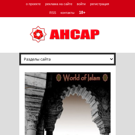
о проекте
реклама на сайте
войти
регистрация
18+
RSS
контакты