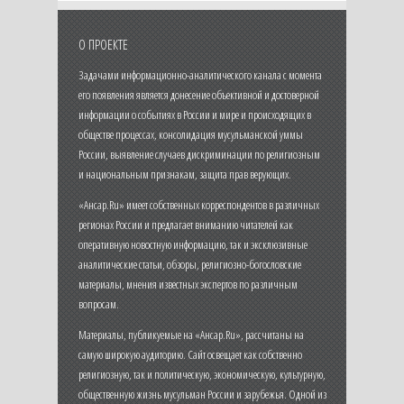
О ПРОЕКТЕ
Задачами информационно-аналитического канала с момента
его появления является донесение объективной и достоверной
информации о событиях в России и мире и происходящих в
обществе процессах, консолидация мусульманской уммы
России, выявление случаев дискриминации по религиозным
и национальным признакам, защита прав верующих.
«Ансар.Ru» имеет собственных корреспондентов в различных
регионах России и предлагает вниманию читателей как
оперативную новостную информацию, так и эксклюзивные
аналитические статьи, обзоры, религиозно-богословские
материалы, мнения известных экспертов по различным
вопросам.
Материалы, публикуемые на «Ансар.Ru», рассчитаны на
самую широкую аудиторию. Сайт освещает как собственно
религиозную, так и политическую, экономическую, культурную,
общественную жизнь мусульман России и зарубежья. Одной из