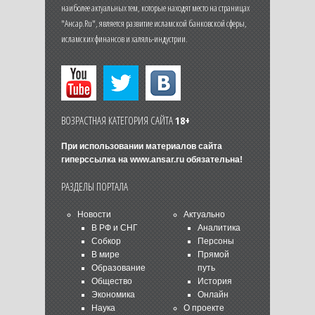
наиболее актуальных тем, которые находят место на страницах
"Ансар.Ru", является развитие исламской банковской сферы,
исламских финансов и халяль-индустрии.
ВОЗРАСТНАЯ КАТЕГОРИЯ САЙТА
18+
При использовании материалов сайта
гиперссылка на
www.ansar.ru
обязательна!
РАЗДЕЛЫ ПОРТАЛА
Новости
Актуально
В РФ и СНГ
Аналитика
Собкор
Персоны
В мире
Прямой
Образование
путь
Общество
История
Экономика
Онлайн
Наука
О проекте