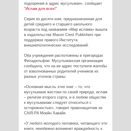
подозрения в адрес мусульман», сообщает
"
Ислам для всех!
".
Серия из десяти книг, предназначенная для
детей среднего и старшего школьного
возраста под названием «Мир ислама» вышла
в издательстве Mason Crest Publishers при
поддержке правого Института
внешнеполитических исследований.
Оба учреждения расположены в пригородах
Филадельфии. Мусульманская организация
сообщила, что на ее адрес поступили жалобы
от взволнованных родителей учеников из
разных уголков страны.
«Основная мысль этих книг – то, что
мусульмане жестоки по своей природе, ислам
– религия второго сорта, и в любом обществе
к мусульманам следует относиться с
осторожностью», говорит правозащитник из
CAIR-PA Моейн Хавайя.
«У любого молодого человека, читающего эти
книги, неизбежно возникнет враждебность к