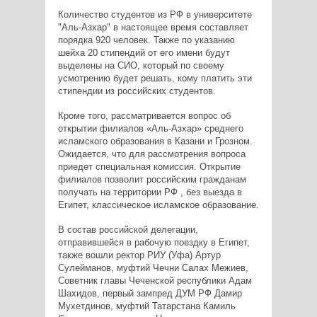
Количество студентов из РФ в университете
"Аль-Азхар" в настоящее время составляет
порядка 920 человек. Также по указанию
шейха 20 стипендий от его имени будут
выделены на СИО, который по своему
усмотрению будет решать, кому платить эти
стипендии из российских студентов.
Кроме того, рассматривается вопрос об
открытии филиалов «Аль-Азхар» среднего
исламского образования в Казани и Грозном.
Ожидается, что для рассмотрения вопроса
приедет специальная комиссия. Открытие
филиалов позволит российским гражданам
получать на территории РФ , без выезда в
Египет, классическое исламское образование.
В состав российской делегации,
отправившейся в рабочую поездку в Египет,
также вошли ректор РИУ (Уфа) Артур
Сулейманов, муфтий Чечни Салах Межиев,
Советник главы Чеченской республики Адам
Шахидов, первый зампред ДУМ РФ Дамир
Мухетдинов, муфтий Татарстана Камиль