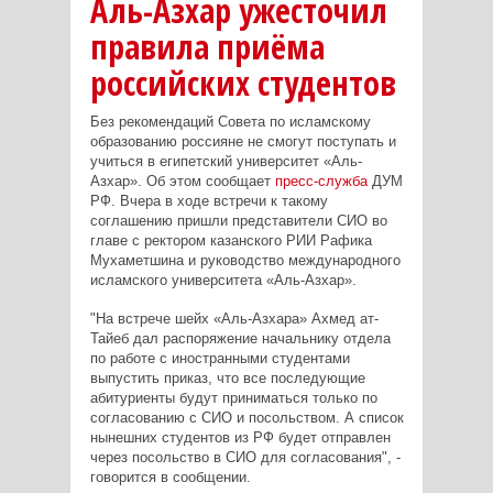
Аль-Азхар ужесточил
правила приёма
российских студентов
Без рекомендаций Совета по исламскому
образованию россияне не смогут поступать и
учиться в египетский университет «Аль-
Азхар». Об этом сообщает
пресс-служба
ДУМ
РФ. Вчера в ходе встречи к такому
соглашению пришли представители СИО во
главе с ректором казанского РИИ Рафика
Мухаметшина и руководство международного
исламского университета «Аль-Азхар».
"На встрече шейх «Аль-Азхара» Ахмед ат-
Тайеб дал распоряжение начальнику отдела
по работе с иностранными студентами
выпустить приказ, что все последующие
абитуриенты будут приниматься только по
согласованию с СИО и посольством. А список
нынешних студентов из РФ будет отправлен
через посольство в СИО для согласования", -
говорится в сообщении.