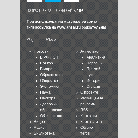
ВОЗРАСТНАЯ КАТЕГОРИЯ САЙТА
18+
При использовании материалов сайта
гиперссылка на
www.ansar.ru
обязательна!
РАЗДЕЛЫ ПОРТАЛА
Новости
Актуально
В РФ и СНГ
Аналитика
Собкор
Персоны
В мире
Прямой
Образование
путь
Общество
История
Экономика
Онлайн
Наука
О проекте
Палитра
Размещение
Здоровый
рекламы
образ жизни
RSS
Объявления
Контакты
Видео
Карта сайта
Аудио
Облако
Библиотека
тегов