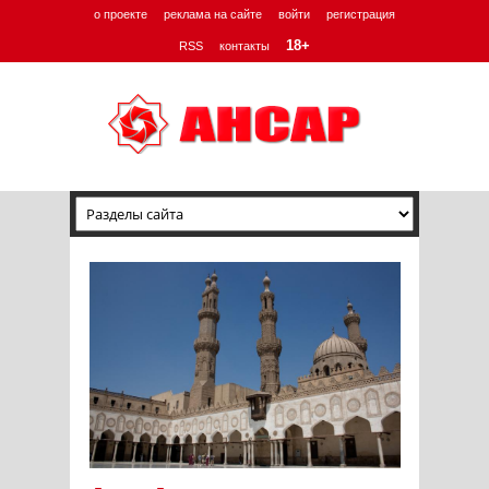
о проекте
реклама на сайте
войти
регистрация
18+
RSS
контакты