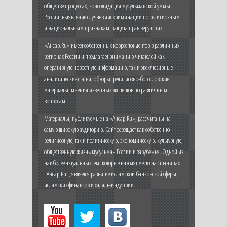
обществе процессах, консолидация мусульманской уммы
России, выявление случаев дискриминации по религиозным
и национальным признакам, защита прав верующих.
«Ансар.Ru» имеет собственных корреспондентов в различных
регионах России и предлагает вниманию читателей как
оперативную новостную информацию, так и эксклюзивные
аналитические статьи, обзоры, религиозно-богословские
материалы, мнения известных экспертов по различным
вопросам.
Материалы, публикуемые на «Ансар.Ru», рассчитаны на
самую широкую аудиторию. Сайт освещает как собственно
религиозную, так и политическую, экономическую, культурную,
общественную жизнь мусульман России и зарубежья. Одной из
наиболее актуальных тем, которые находят место на страницах
"Ансар.Ru", является развитие исламской банковской сферы,
исламских финансов и халяль-индустрии.