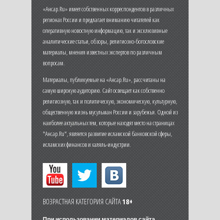
«Ансар.Ru» имеет собственных корреспондентов в различных
регионах России и предлагает вниманию читателей как
оперативную новостную информацию, так и эксклюзивные
аналитические статьи, обзоры, религиозно-богословские
материалы, мнения известных экспертов по различным
вопросам.
Материалы, публикуемые на «Ансар.Ru», рассчитаны на
самую широкую аудиторию. Сайт освещает как собственно
религиозную, так и политическую, экономическую, культурную,
общественную жизнь мусульман России и зарубежья. Одной из
наиболее актуальных тем, которые находят место на страницах
"Ансар.Ru", является развитие исламской банковской сферы,
исламских финансов и халяль-индустрии.
ВОЗРАСТНАЯ КАТЕГОРИЯ САЙТА
18+
При использовании материалов сайта