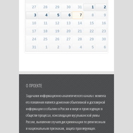
27
28
29
30
31
1
2
3
4
5
6
7
8
9
10
11
12
13
14
15
16
17
18
19
20
21
22
23
24
25
26
27
28
29
30
31
1
2
3
4
5
6
О ПРОЕКТЕ
Задачами информационно-аналитического канала с момента
его появления является донесение объективной и достоверной
информации о событиях в России и мире и происходящих в
обществе процессах, консолидация мусульманской уммы
России, выявление случаев дискриминации по религиозным
и национальным признакам, защита прав верующих.