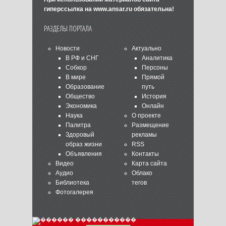
гиперссылка на
www.ansar.ru
обязательна!
РАЗДЕЛЫ ПОРТАЛА
Новости
Актуально
В РФ и СНГ
Аналитика
Собкор
Персоны
В мире
Прямой
Образование
путь
Общество
История
Экономика
Онлайн
Наука
О проекте
Палитра
Размещение
Здоровый
рекламы
образ жизни
RSS
Объявления
Контакты
Видео
Карта сайта
Аудио
Облако
Библиотека
тегов
Фотогалерея