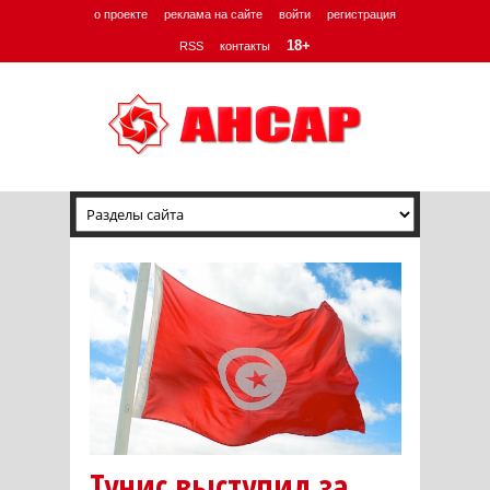
о проекте
реклама на сайте
войти
регистрация
18+
RSS
контакты
Тунис выступил за