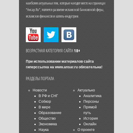
наиболее актуальных тем, которые находят место на страницах
"Ансар.Ru", является развитие исламской банковской сферы,
исламских финансов и халяль-индустрии.
ВОЗРАСТНАЯ КАТЕГОРИЯ САЙТА
18+
При использовании материалов сайта
гиперссылка на
www.ansar.ru
обязательна!
РАЗДЕЛЫ ПОРТАЛА
Новости
Актуально
В РФ и СНГ
Аналитика
Собкор
Персоны
В мире
Прямой
Образование
путь
Общество
История
Экономика
Онлайн
Наука
О проекте