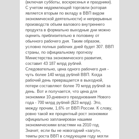
(включая субботы, воскресенья и праздники).
С учетом недремлющей торговли (которая
является вторым по вкладу в ВВП видом
экономической деятельности) и непрерывных
производств объем валового внутреннего
продукта в формально выходные дни можно
оценить приблизительно в половину от
обычного рабочего дня. Таким образом,
условно полных рабочих дней будет 307. ВВП
страны, по официальному прогнозу
Министерства экономического развития,
составит 43 187 млрд рублей.
Следовательно, цена одного рабочего дня -
чуть более 140 млрд рублей ВВП. Когда
рабочий день превращается в выходной,
потери составляют более 70 млрд рублей за
день. Вот и получается, что цена для
экономики 10-дневного празднования Нового
года - 700 млрд рублей ($23 млрд). Это,
между прочим, 1,6% от ВВП России. К слову,
ровно такой же процентный рост экономики
официально запланирован нашими
экономическими властями на 2010 год.
Значит, если бы не новогодний «загул»,
темпы роста ВВП в следующем году могли