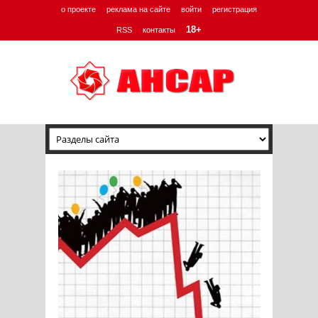
о проекте
реклама на сайте
войти
регистрация
18+
RSS
контакты