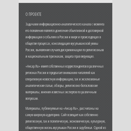
О ПРОЕКТЕ
Задачами информационно-аналитического канала с момента
его появления является донесение объективной и достоверной
информации о событиях в России и мире и происходящих в
обществе процессах, консолидация мусульманской уммы
России, выявление случаев дискриминации по религиозным
и национальным признакам, защита прав верующих.
«Ансар.Ru» имеет собственных корреспондентов в различных
регионах России и предлагает вниманию читателей как
оперативную новостную информацию, так и эксклюзивные
аналитические статьи, обзоры, религиозно-богословские
материалы, мнения известных экспертов по различным
вопросам.
Материалы, публикуемые на «Ансар.Ru», рассчитаны на
самую широкую аудиторию. Сайт освещает как собственно
религиозную, так и политическую, экономическую, культурную,
общественную жизнь мусульман России и зарубежья. Одной из