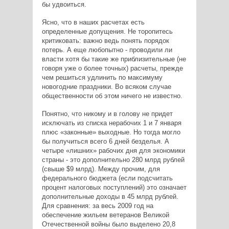
бы удвоиться.
Ясно, что в наших расчетах есть
определенные допущения. Не торопитесь
критиковать: важно ведь понять порядок
потерь. А еще любопытно - проводили ли
власти хотя бы такие же приблизительные (не
говоря уже о более точных) расчеты, прежде
чем решиться удлинить по максимуму
новогодние праздники. Во всяком случае
общественности об этом ничего не известно.
Понятно, что никому и в голову не придет
исключать из списка нерабочих 1 и 7 января
плюс «законные» выходные. Но тогда могло
бы получиться всего 6 дней безделья. А
четыре «лишних» рабочих дня для экономики
страны - это дополнительно 280 млрд рублей
(свыше $9 млрд). Между прочим, для
федерального бюджета (если подсчитать
процент налоговых поступлений) это означает
дополнительные доходы в 45 млрд рублей.
Для сравнения: за весь 2009 год на
обеспечение жильем ветеранов Великой
Отечественной войны было выделено 20,8