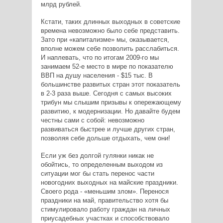
млрд рублей.
Кстати, таких длинных выходных в советские
времена невозможно было себе представить.
Зато при «капитализме» мы, оказывается,
вполне можем себе позволить расслабиться.
И наплевать, что по итогам 2009-го мы
занимаем 52-е место в мире по показателю
ВВП на душу населения - $15 тыс. В
большинстве развитых стран этот показатель
в 2-3 раза выше. Сегодня с самых высоких
трибун мы слышим призывы к опережающему
развитию, к модернизации. Но давайте будем
честны сами с собой: невозможно
развиваться быстрее и лучше других стран,
позволяя себе дольше отдыхать, чем они!
Если уж без долгой гулянки никак не
обойтись, то определенным выходом из
ситуации мог бы стать перенос части
новогодних выходных на майские праздники.
Своего рода - «меньшим злом». Перенося
праздники на май, правительство хотя бы
стимулировало работу граждан на личных
приусадебных участках и способствовало