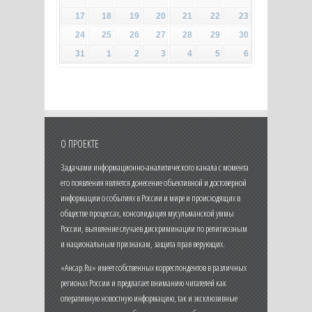
17
18
19
20
21
22
23
24
25
26
27
28
29
30
31
1
2
3
4
5
6
О ПРОЕКТЕ
Задачами информационно-аналитического канала с момента
его появления является донесение объективной и достоверной
информации о событиях в России и мире и происходящих в
обществе процессах, консолидация мусульманской уммы
России, выявление случаев дискриминации по религиозным
и национальным признакам, защита прав верующих.
«Ансар.Ru» имеет собственных корреспондентов в различных
регионах России и предлагает вниманию читателей как
оперативную новостную информацию, так и эксклюзивные