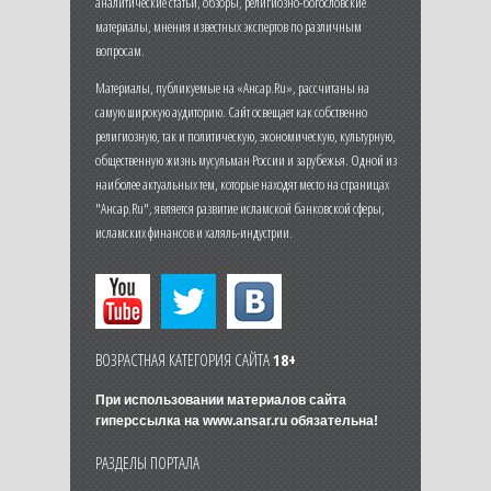
аналитические статьи, обзоры, религиозно-богословские
материалы, мнения известных экспертов по различным
вопросам.
Материалы, публикуемые на «Ансар.Ru», рассчитаны на
самую широкую аудиторию. Сайт освещает как собственно
религиозную, так и политическую, экономическую, культурную,
общественную жизнь мусульман России и зарубежья. Одной из
наиболее актуальных тем, которые находят место на страницах
"Ансар.Ru", является развитие исламской банковской сферы,
исламских финансов и халяль-индустрии.
ВОЗРАСТНАЯ КАТЕГОРИЯ САЙТА
18+
При использовании материалов сайта
гиперссылка на
www.ansar.ru
обязательна!
РАЗДЕЛЫ ПОРТАЛА