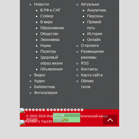
Новости
Актуально
В РФ и СНГ
Аналитика
Собкор
Персоны
В мире
Прямой
Образование
путь
Общество
История
Экономика
Онлайн
Наука
О проекте
Палитра
Размещение
Здоровый
рекламы
образ жизни
RSS
Объявления
Контакты
Видео
Карта сайта
Аудио
Облако
Библиотека
тегов
Фотогалерея
© 2003-2018 Информационно-аналитический канал
ANSAR