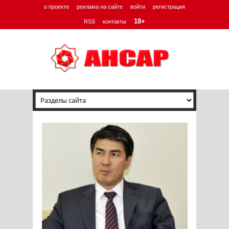
о проекте
реклама на сайте
войти
регистрация
18+
RSS
контакты