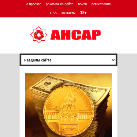
о проекте
реклама на сайте
войти
регистрация
18+
RSS
контакты