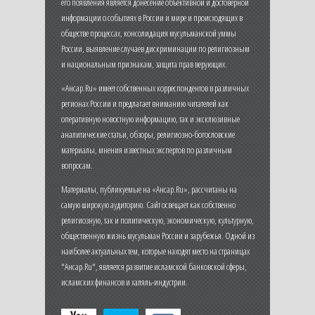
его появления является донесение объективной и достоверной
информации о событиях в России и мире и происходящих в
обществе процессах, консолидация мусульманской уммы
России, выявление случаев дискриминации по религиозным
и национальным признакам, защита прав верующих.
«Ансар.Ru» имеет собственных корреспондентов в различных
регионах России и предлагает вниманию читателей как
оперативную новостную информацию, так и эксклюзивные
аналитические статьи, обзоры, религиозно-богословские
материалы, мнения известных экспертов по различным
вопросам.
Материалы, публикуемые на «Ансар.Ru», рассчитаны на
самую широкую аудиторию. Сайт освещает как собственно
религиозную, так и политическую, экономическую, культурную,
общественную жизнь мусульман России и зарубежья. Одной из
наиболее актуальных тем, которые находят место на страницах
"Ансар.Ru", является развитие исламской банковской сферы,
исламских финансов и халяль-индустрии.