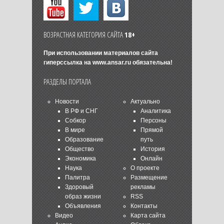
ВОЗРАСТНАЯ КАТЕГОРИЯ САЙТА
18+
При использовании материалов сайта
гиперссылка на
www.ansar.ru
обязательна!
РАЗДЕЛЫ ПОРТАЛА
Новости
Актуально
В РФ и СНГ
Аналитика
Собкор
Персоны
В мире
Прямой
Образование
путь
Общество
История
Экономика
Онлайн
Наука
О проекте
Палитра
Размещение
Здоровый
рекламы
образ жизни
RSS
Объявления
Контакты
Видео
Карта сайта