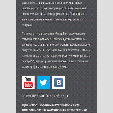
регионах России и предлагает вниманию читателей как
оперативную новостную информацию, так и эксклюзивные
аналитические статьи, обзоры, религиозно-богословские
материалы, мнения известных экспертов по различным
вопросам.
Материалы, публикуемые на «Ансар.Ru», рассчитаны на
самую широкую аудиторию. Сайт освещает как собственно
религиозную, так и политическую, экономическую, культурную,
общественную жизнь мусульман России и зарубежья. Одной из
наиболее актуальных тем, которые находят место на страницах
"Ансар.Ru", является развитие исламской банковской сферы,
исламских финансов и халяль-индустрии.
ВОЗРАСТНАЯ КАТЕГОРИЯ САЙТА
18+
При использовании материалов сайта
гиперссылка на
www.ansar.ru
обязательна!