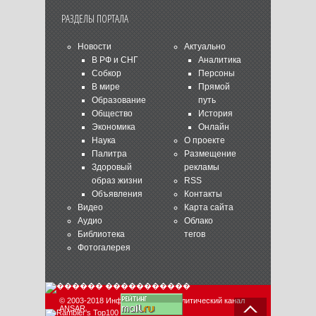
РАЗДЕЛЫ ПОРТАЛА
Новости
Актуально
В РФ и СНГ
Аналитика
Собкор
Персоны
В мире
Прямой
Образование
путь
Общество
История
Экономика
Онлайн
Наука
О проекте
Палитра
Размещение
Здоровый
рекламы
образ жизни
RSS
Объявления
Контакты
Видео
Карта сайта
Аудио
Облако
Библиотека
тегов
Фотогалерея
© 2003-2018 Информационно-аналитический канал
ANSAR