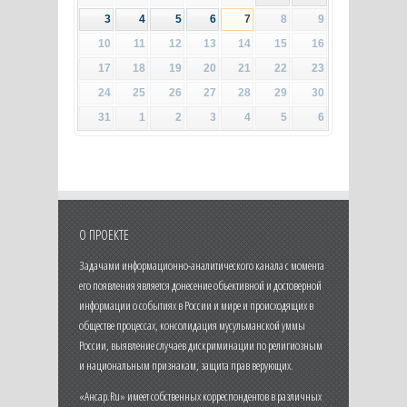
3
4
5
6
7
8
9
10
11
12
13
14
15
16
17
18
19
20
21
22
23
24
25
26
27
28
29
30
31
1
2
3
4
5
6
О ПРОЕКТЕ
Задачами информационно-аналитического канала с момента
его появления является донесение объективной и достоверной
информации о событиях в России и мире и происходящих в
обществе процессах, консолидация мусульманской уммы
России, выявление случаев дискриминации по религиозным
и национальным признакам, защита прав верующих.
«Ансар.Ru» имеет собственных корреспондентов в различных