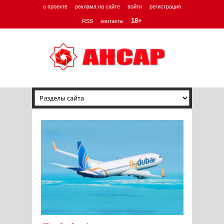
о проекте
реклама на сайте
войти
регистрация
18+
RSS
контакты