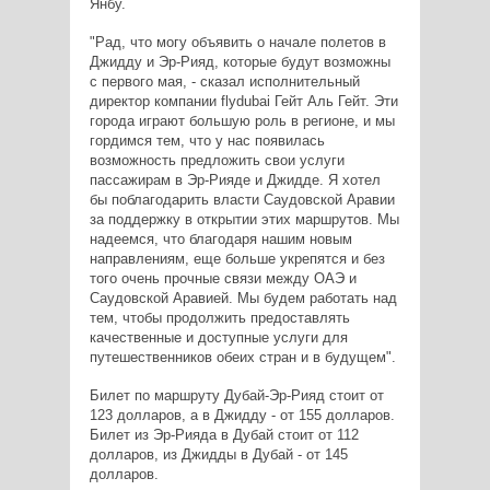
Янбу.
"Рад, что могу объявить о начале полетов в
Джидду и Эр-Рияд, которые будут возможны
с первого мая, - сказал исполнительный
директор компании flydubai Гейт Аль Гейт. Эти
города играют большую роль в регионе, и мы
гордимся тем, что у нас появилась
возможность предложить свои услуги
пассажирам в Эр-Рияде и Джидде. Я хотел
бы поблагодарить власти Саудовской Аравии
за поддержку в открытии этих маршрутов. Мы
надеемся, что благодаря нашим новым
направлениям, еще больше укрепятся и без
того очень прочные связи между ОАЭ и
Саудовской Аравией. Мы будем работать над
тем, чтобы продолжить предоставлять
качественные и доступные услуги для
путешественников обеих стран и в будущем".
Билет по маршруту Дубай-Эр-Рияд стоит от
123 долларов, а в Джидду - от 155 долларов.
Билет из Эр-Рияда в Дубай стоит от 112
долларов, из Джидды в Дубай - от 145
долларов.