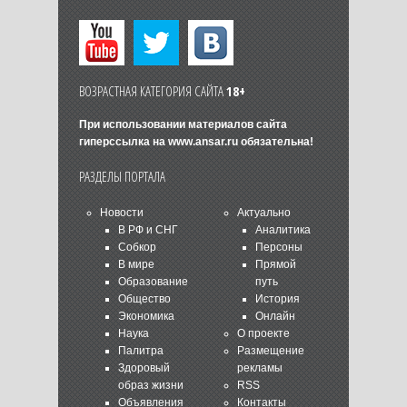
ВОЗРАСТНАЯ КАТЕГОРИЯ САЙТА
18+
При использовании материалов сайта
гиперссылка на
www.ansar.ru
обязательна!
РАЗДЕЛЫ ПОРТАЛА
Новости
Актуально
В РФ и СНГ
Аналитика
Собкор
Персоны
В мире
Прямой
Образование
путь
Общество
История
Экономика
Онлайн
Наука
О проекте
Палитра
Размещение
Здоровый
рекламы
образ жизни
RSS
Объявления
Контакты