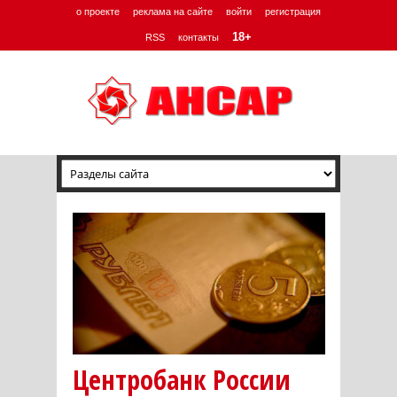
о проекте
реклама на сайте
войти
регистрация
18+
RSS
контакты
Центробанк России