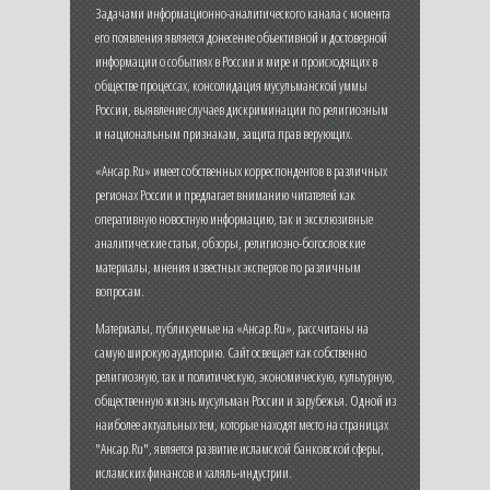
Задачами информационно-аналитического канала с момента
его появления является донесение объективной и достоверной
информации о событиях в России и мире и происходящих в
обществе процессах, консолидация мусульманской уммы
России, выявление случаев дискриминации по религиозным
и национальным признакам, защита прав верующих.
«Ансар.Ru» имеет собственных корреспондентов в различных
регионах России и предлагает вниманию читателей как
оперативную новостную информацию, так и эксклюзивные
аналитические статьи, обзоры, религиозно-богословские
материалы, мнения известных экспертов по различным
вопросам.
Материалы, публикуемые на «Ансар.Ru», рассчитаны на
самую широкую аудиторию. Сайт освещает как собственно
религиозную, так и политическую, экономическую, культурную,
общественную жизнь мусульман России и зарубежья. Одной из
наиболее актуальных тем, которые находят место на страницах
"Ансар.Ru", является развитие исламской банковской сферы,
исламских финансов и халяль-индустрии.