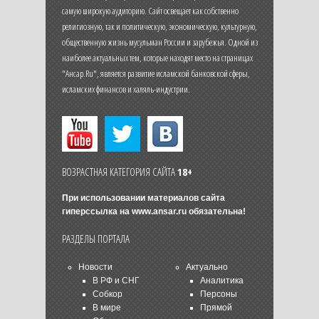
самую широкую аудиторию. Сайт освещает как собственно
религиозную, так и политическую, экономическую, культурную,
общественную жизнь мусульман России и зарубежья. Одной из
наиболее актуальных тем, которые находят место на страницах
"Ансар.Ru", является развитие исламской банковской сферы,
исламских финансов и халяль-индустрии.
ВОЗРАСТНАЯ КАТЕГОРИЯ САЙТА
18+
При использовании материалов сайта
гиперссылка на
www.ansar.ru
обязательна!
РАЗДЕЛЫ ПОРТАЛА
Новости
Актуально
В РФ и СНГ
Аналитика
Собкор
Персоны
В мире
Прямой