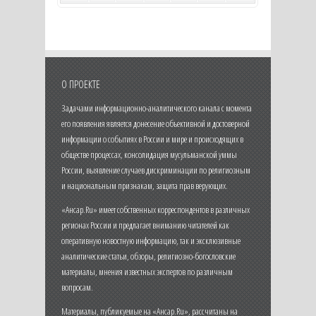
О ПРОЕКТЕ
Задачами информационно-аналитического канала с момента
его появления является донесение объективной и достоверной
информации о событиях в России и мире и происходящих в
обществе процессах, консолидация мусульманской уммы
России, выявление случаев дискриминации по религиозным
и национальным признакам, защита прав верующих.
«Ансар.Ru» имеет собственных корреспондентов в различных
регионах России и предлагает вниманию читателей как
оперативную новостную информацию, так и эксклюзивные
аналитические статьи, обзоры, религиозно-богословские
материалы, мнения известных экспертов по различным
вопросам.
Материалы, публикуемые на «Ансар.Ru», рассчитаны на