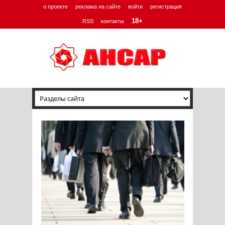
о проекте
реклама на сайте
войти
регистрация
18+
RSS
контакты