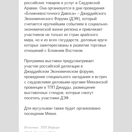
российских товаров и услуг в Саудовской
Аравии. Она организуется в дни проведения
«Ближневосточного Давоса» – Джиддийского
Экономического Форума (ДЭФ), который
считается крупнейшим событием в социально-
экономической жизни региона и привлекает
участников не только из стран арабского
мира, но и из всех государств, деловые круги
которых заинтересованы в развитии торговых
отношений с Ближним Востоком.
Программа выставки предусматривает
участие российской делегации в
Джиддийском Экономическом форуме,
проведение специального заседания и встреч
с саудовскими деловыми кругами Мекканской
провинции в ТПП Джидды, размещение
выставочных стендов, которые смогут
посетить участники ДЭФ.
Для мусульман также будет организовано
посещение Мекки.
Источник: ТПП-Информ
20:31 11 марта 2011