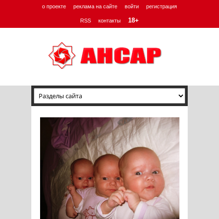
о проекте
реклама на сайте
войти
регистрация
18+
RSS
контакты