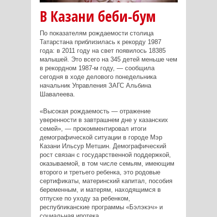
В Казани беби-бум
По показателям рождаемости столица
Татарстана приблизилась к рекорду 1987
года: в 2011 году на свет появилось 18385
малышей. Это всего на 345 детей меньше чем
в рекордном 1987-м году, — сообщила
сегодня в ходе делового понедельника
начальник Управления ЗАГС Альбина
Шавалеева.
«Высокая рождаемость — отражение
уверенности в завтрашнем дне у казанских
семей», — прокомментировал итоги
демографической ситуации в городе Мэр
Казани Ильсур Метшин. Демографический
рост связан с государственной поддержкой,
оказываемой, в том числе семьям, имеющим
второго и третьего ребенка, это родовые
сертификаты, материнский капитал, пособия
беременным, и матерям, находящимся в
отпуске по уходу за ребенком,
республиканские программы «Бэлэкэч» и
социальная ипотека.