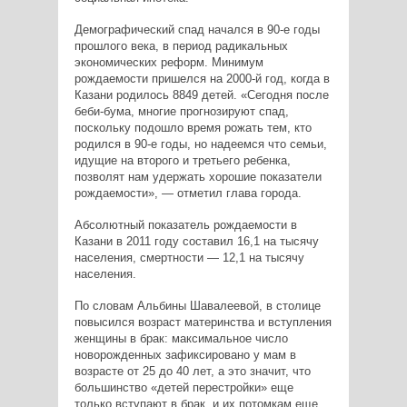
Демографический спад начался в 90-е годы
прошлого века, в период радикальных
экономических реформ. Минимум
рождаемости пришелся на 2000-й год, когда в
Казани родилось 8849 детей. «Сегодня после
беби-бума, многие прогнозируют спад,
поскольку подошло время рожать тем, кто
родился в 90-е годы, но надеемся что семьи,
идущие на второго и третьего ребенка,
позволят нам удержать хорошие показатели
рождаемости», — отметил глава города.
Абсолютный показатель рождаемости в
Казани в 2011 году составил 16,1 на тысячу
населения, смертности — 12,1 на тысячу
населения.
По словам Альбины Шавалеевой, в столице
повысился возраст материнства и вступления
женщины в брак: максимальное число
новорожденных зафиксировано у мам в
возрасте от 25 до 40 лет, а это значит, что
большинство «детей перестройки» еще
только вступают в брак, и их потомкам еще