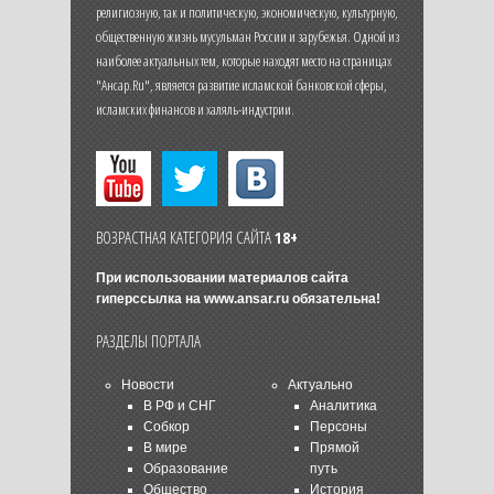
религиозную, так и политическую, экономическую, культурную,
общественную жизнь мусульман России и зарубежья. Одной из
наиболее актуальных тем, которые находят место на страницах
"Ансар.Ru", является развитие исламской банковской сферы,
исламских финансов и халяль-индустрии.
ВОЗРАСТНАЯ КАТЕГОРИЯ САЙТА
18+
При использовании материалов сайта
гиперссылка на
www.ansar.ru
обязательна!
РАЗДЕЛЫ ПОРТАЛА
Новости
Актуально
В РФ и СНГ
Аналитика
Собкор
Персоны
В мире
Прямой
Образование
путь
Общество
История