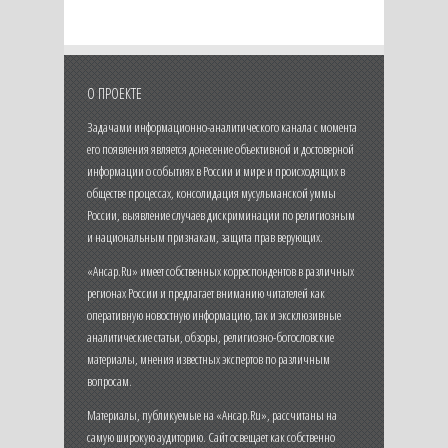
О ПРОЕКТЕ
Задачами информационно-аналитического канала с момента
его появления является донесение объективной и достоверной
информации о событиях в России и мире и происходящих в
обществе процессах, консолидация мусульманской уммы
России, выявление случаев дискриминации по религиозным
и национальным признакам, защита прав верующих.
«Ансар.Ru» имеет собственных корреспондентов в различных
регионах России и предлагает вниманию читателей как
оперативную новостную информацию, так и эксклюзивные
аналитические статьи, обзоры, религиозно-богословские
материалы, мнения известных экспертов по различным
вопросам.
Материалы, публикуемые на «Ансар.Ru», рассчитаны на
самую широкую аудиторию. Сайт освещает как собственно