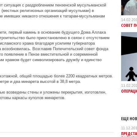
ет ситуация с раздроблением пензенской мусульманской
(местных религиозных организаций мусульман) в
не имевших никакого отношения к татарам-мусульманам
14.02.20
СОВЕТ 
чети, первый камень в основание будущего Дома Аллаха
строительство было приостановлено в связи с отсутствием
 исламского храма благодаря усилиям губернатора
а возобновилась. Возглавив Попечительский совет фонда
что появление в Пензе вместительной и современной
ым храмом будет символизировать дружбу и единство
ехэтажной, общей площадью более 2200 квадратных метров.
етре и два минарета высотой в 38,8 метра.
11.02.20
ОПЕРАЦ
ью возведены стены и уложены перекрытия, изготовлен,
готовы каркасы куполов минаретов.
ЕЩЕ НОВ
11.12.20
ПРЕДСТА