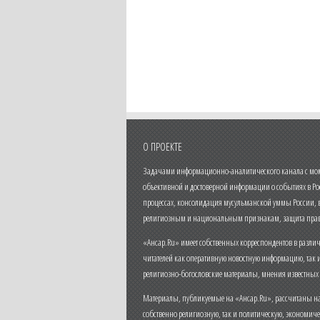
О ПРОЕКТЕ
Задачами информационно-аналитического канала с моме
объективной и достоверной информации о событиях в Ро
процессах, консолидация мусульманской уммы России,
религиозным и национальным признакам, защита прав
«Ансар.Ru» имеет собственных корреспондентов в разли
читателей как оперативную новостную информацию, так 
религиозно-богословские материалы, мнения известных
Материалы, публикуемые на «Ансар.Ru», рассчитаны на
собственно религиозную, так и политическую, экономич