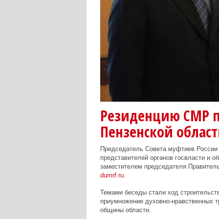
Резиденцию СМР п
Пензенской облас
Председатель Совета муфтиев России
представителей органов госвласти и об
заместителем председателя Правитель
dumrf.ru
.
Темами беседы стали ход строительств
приумножение духовно-нравственных т
общины области.