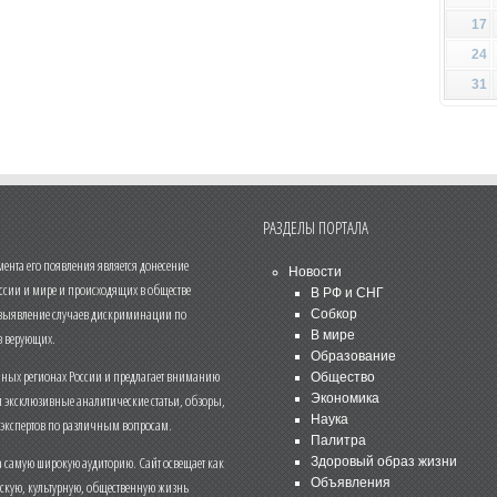
17
24
31
РАЗДЕЛЫ ПОРТАЛА
нта его появления является донесение
Новости
ссии и мире и происходящих в обществе
В РФ и СНГ
 выявление случаев дискриминации по
Собкор
В мире
 верующих.
Образование
чных регионах России и предлагает вниманию
Общество
и эксклюзивные аналитические статьи, обзоры,
Экономика
Наука
 экспертов по различным вопросам.
Палитра
 самую широкую аудиторию. Сайт освещает как
Здоровый образ жизни
Объявления
ескую, культурную, общественную жизнь