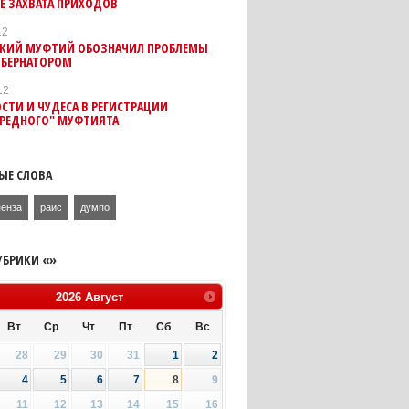
Е ЗАХВАТА ПРИХОДОВ
12
СКИЙ МУФТИЙ ОБОЗНАЧИЛ ПРОБЛЕМЫ
УБЕРНАТОРОМ
12
СТИ И ЧУДЕСА В РЕГИСТРАЦИИ
ЕРЕДНОГО" МУФТИЯТА
ЫЕ СЛОВА
пенза
раис
думпо
УБРИКИ «»
2026
Август
Вт
Ср
Чт
Пт
Сб
Вс
28
29
30
31
1
2
4
5
6
7
8
9
11
12
13
14
15
16