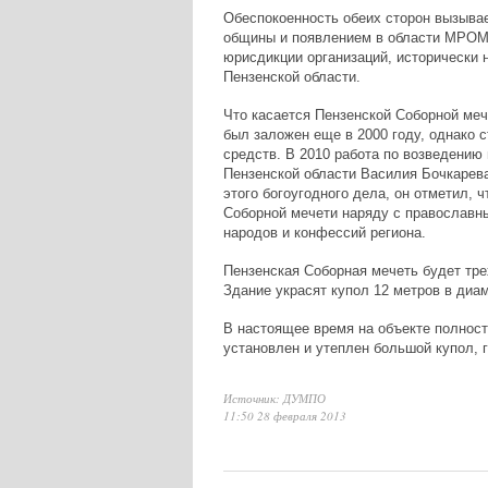
Обеспокоенность обеих сторон вызыва
общины и появлением в области МРОМ 
юрисдикции организаций, исторически 
Пензенской области.
Что касается Пензенской Соборной ме
был заложен еще в 2000 году, однако 
средств. В 2010 работа по возведению
Пензенской области Василия Бочкарев
этого богоугодного дела, он отметил, 
Соборной мечети наряду с православн
народов и конфессий региона.
Пензенская Соборная мечеть будет тр
Здание украсят купол 12 метров в диам
В настоящее время на объекте полност
установлен и утеплен большой купол, 
Источник: ДУМПО
11:50 28 февраля 2013