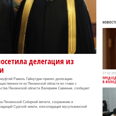
НОВОСТ
осетила делегация из
ти
27.02.20
ПРЕДСЕД
 муфтий Равиль Гайнутдин принял делегацию
В.ВОЛО
щественности из Пензенской области во главе с
ства Пензенской области Валерием Савиным, сообщает
а Пензенской Соборной мечети, сохранение и
радиций Сурской земли, консолидация мусульманской