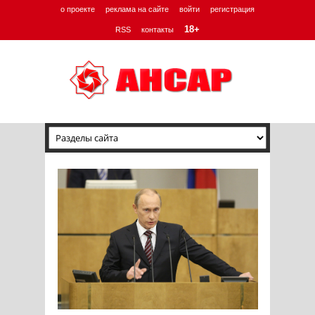
о проекте
реклама на сайте
войти
регистрация
18+
RSS
контакты