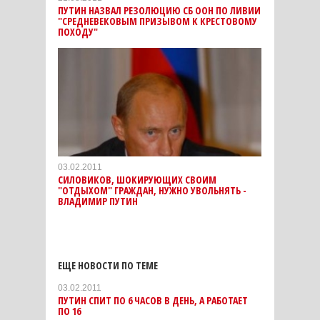
ПУТИН НАЗВАЛ РЕЗОЛЮЦИЮ СБ ООН ПО ЛИВИИ
"СРЕДНЕВЕКОВЫМ ПРИЗЫВОМ К КРЕСТОВОМУ
ПОХОДУ"
03.02.2011
СИЛОВИКОВ, ШОКИРУЮЩИХ СВОИМ
"ОТДЫХОМ" ГРАЖДАН, НУЖНО УВОЛЬНЯТЬ -
ВЛАДИМИР ПУТИН
ЕЩЕ НОВОСТИ ПО ТЕМЕ
03.02.2011
ПУТИН СПИТ ПО 6 ЧАСОВ В ДЕНЬ, А РАБОТАЕТ
ПО 16