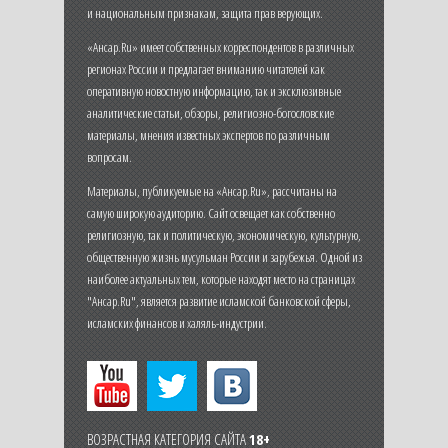
и национальным признакам, защита прав верующих.
«Ансар.Ru» имеет собственных корреспондентов в различных
регионах России и предлагает вниманию читателей как
оперативную новостную информацию, так и эксклюзивные
аналитические статьи, обзоры, религиозно-богословские
материалы, мнения известных экспертов по различным
вопросам.
Материалы, публикуемые на «Ансар.Ru», рассчитаны на
самую широкую аудиторию. Сайт освещает как собственно
религиозную, так и политическую, экономическую, культурную,
общественную жизнь мусульман России и зарубежья. Одной из
наиболее актуальных тем, которые находят место на страницах
"Ансар.Ru", является развитие исламской банковской сферы,
исламских финансов и халяль-индустрии.
ВОЗРАСТНАЯ КАТЕГОРИЯ САЙТА
18+