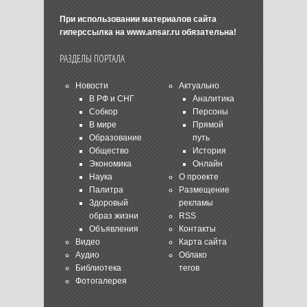
При использовании материалов сайта
гиперссылка на
www.ansar.ru
обязательна!
РАЗДЕЛЫ ПОРТАЛА
Новости
Актуально
В РФ и СНГ
Аналитика
Собкор
Персоны
В мире
Прямой
Образование
путь
Общество
История
Экономика
Онлайн
Наука
О проекте
Палитра
Размещение
Здоровый
рекламы
образ жизни
RSS
Объявления
Контакты
Видео
Карта сайта
Аудио
Облако
Библиотека
тегов
Фотогалерея