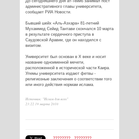
До сегодняшнего дня ат-Тейиб занимал пост
административного главы университета,
сообщает РИА Новости.
Бывший шейх «Аль-Азхара» 81-летний
Мухаммед Сейид Тантави скончался 10 марта
в результате сердечного приступа в
Саудовской Аравии, где он находился с
визитом.
Университет был основан в Х веке и носит
название одноименной мечети,
расположенной в исторической части Каира.
Улемы университета издают фетвы -
религиозные заключения о соответствии того
или иного действия нормам ислама.
Источник: "Ислам для всех"
23:22 19 марта 2010
????????
????????