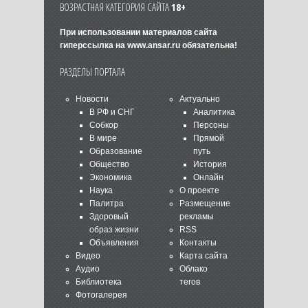
ВОЗРАСТНАЯ КАТЕГОРИЯ САЙТА
18+
При использовании материалов сайта
гиперссылка на
www.ansar.ru
обязательна!
РАЗДЕЛЫ ПОРТАЛА
Новости
Актуально
В РФ и СНГ
Аналитика
Собкор
Персоны
В мире
Прямой
Образование
путь
Общество
История
Экономика
Онлайн
Наука
О проекте
Палитра
Размещение
Здоровый
рекламы
образ жизни
RSS
Объявления
Контакты
Видео
Карта сайта
Аудио
Облако
Библиотека
тегов
Фотогалерея