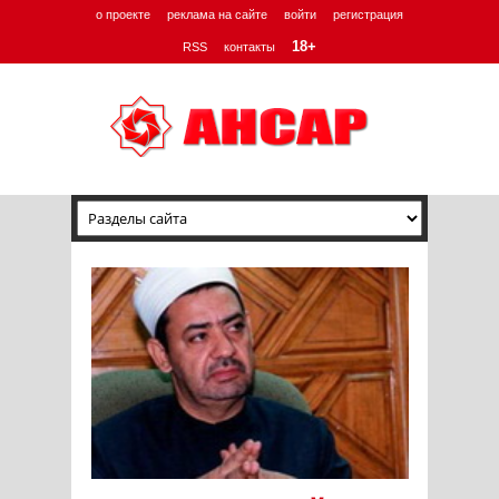
о проекте
реклама на сайте
войти
регистрация
18+
RSS
контакты