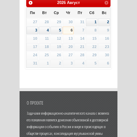
2026
Август
Пн
Вт
Ср
Чт
Пт
Сб
Вс
27
28
29
30
31
1
2
3
4
5
6
7
8
9
10
11
12
13
14
15
16
17
18
19
20
21
22
23
24
25
26
27
28
29
30
31
1
2
3
4
5
6
О ПРОЕКТЕ
Задачами информационно-аналитического канала с момента
его появления является донесение объективной и достоверной
информации о событиях в России и мире и происходящих в
обществе процессах, консолидация мусульманской уммы