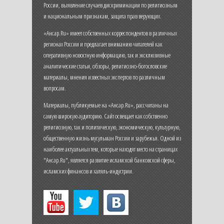
России, выявление случаев дискриминации по религиозным
и национальным признакам, защита прав верующих.
«Ансар.Ru» имеет собственных корреспондентов в различных
регионах России и предлагает вниманию читателей как
оперативную новостную информацию, так и эксклюзивные
аналитические статьи, обзоры, религиозно-богословские
материалы, мнения известных экспертов по различным
вопросам.
Материалы, публикуемые на «Ансар.Ru», рассчитаны на
самую широкую аудиторию. Сайт освещает как собственно
религиозную, так и политическую, экономическую, культурную,
общественную жизнь мусульман России и зарубежья. Одной из
наиболее актуальных тем, которые находят место на страницах
"Ансар.Ru", является развитие исламской банковской сферы,
исламских финансов и халяль-индустрии.