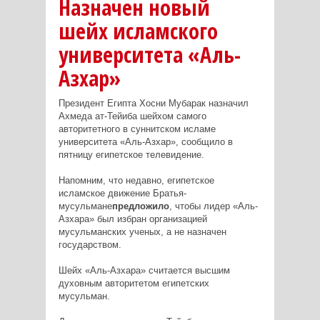
Назначен новый
шейх исламского
университета «Аль-
Азхар»
Президент Египта Хосни Мубарак назначил
Ахмеда ат-Тейиба шейхом самого
авторитетного в суннитском исламе
университета «Аль-Азхар», сообщило в
пятницу египетское телевидение.
Напомним, что недавно, египетское
исламское движение Братья-
мусульмане
предложило
, чтобы лидер «Аль-
Азхара» был избран организацией
мусульманских ученых, а не назначен
государством.
Шейх «Аль-Азхара» считается высшим
духовным авторитетом египетских
мусульман.