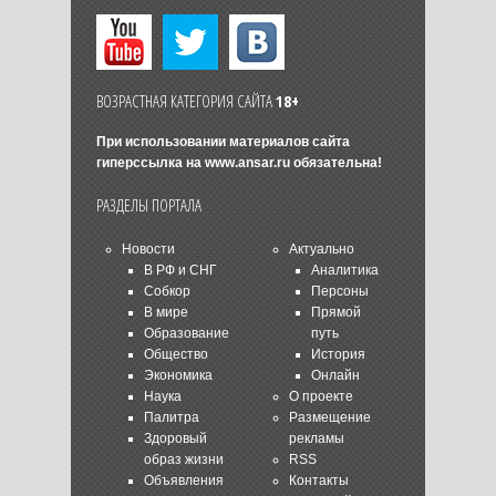
ВОЗРАСТНАЯ КАТЕГОРИЯ САЙТА
18+
При использовании материалов сайта
гиперссылка на
www.ansar.ru
обязательна!
РАЗДЕЛЫ ПОРТАЛА
Новости
Актуально
В РФ и СНГ
Аналитика
Собкор
Персоны
В мире
Прямой
Образование
путь
Общество
История
Экономика
Онлайн
Наука
О проекте
Палитра
Размещение
Здоровый
рекламы
образ жизни
RSS
Объявления
Контакты