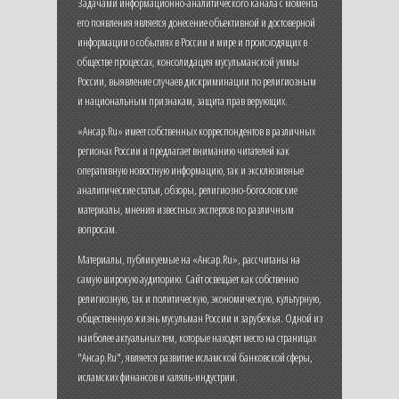
Задачами информационно-аналитического канала с момента
его появления является донесение объективной и достоверной
информации о событиях в России и мире и происходящих в
обществе процессах, консолидация мусульманской уммы
России, выявление случаев дискриминации по религиозным
и национальным признакам, защита прав верующих.
«Ансар.Ru» имеет собственных корреспондентов в различных
регионах России и предлагает вниманию читателей как
оперативную новостную информацию, так и эксклюзивные
аналитические статьи, обзоры, религиозно-богословские
материалы, мнения известных экспертов по различным
вопросам.
Материалы, публикуемые на «Ансар.Ru», рассчитаны на
самую широкую аудиторию. Сайт освещает как собственно
религиозную, так и политическую, экономическую, культурную,
общественную жизнь мусульман России и зарубежья. Одной из
наиболее актуальных тем, которые находят место на страницах
"Ансар.Ru", является развитие исламской банковской сферы,
исламских финансов и халяль-индустрии.