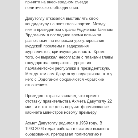
принято на внеочередном съезде
политического объединения.
Давутоглу отказался выставлять свою
кандидатуру на пост главы партии. Между
ним и президентом страны Реджепом Тайипом
Эрдоганом в последнее время возникли
разногласия по вопросам урегулирования
курдской проблемы и задержания
журналистов, критикующих власть. Кроме
того, он выражал несогласие с планами главы
государства превратить Турцию из
парламентской республики в президентскую.
Между тем сам Давутоглу
подчеркивал
, что у
него с Эрдоганом сохраняются «братские
отношения».
Президент страны заявлял, что примет
отставку правительства Ахмета Давутоглу 22
мая, и в тот же день поручит формирование
кабинета министров новому премьеру.
Ахмет Давутоглу родился в 1959 году. В
1990-2003 годах работал в системе высшего
образования, преподавал политологию и