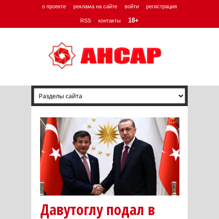
о проекте
реклама на сайте
войти
регистрация
18+
RSS
контакты
Давутоглу подал в