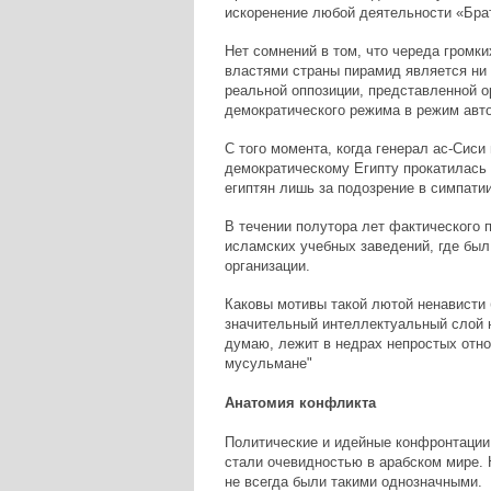
искоренение любой деятельности «Брат
Нет сомнений в том, что череда громк
властями страны пирамид является ни 
реальной оппозиции, представленной о
демократического режима в режим авто
С того момента, когда генерал ас-Сис
демократическому Египту прокатилась 
египтян лишь за подозрение в симпатии
В течении полутора лет фактического 
исламских учебных заведений, где был
организации.
Каковы мотивы такой лютой ненависти б
значительный интеллектуальный слой н
думаю, лежит в недрах непростых отн
мусульмане"
Анатомия конфликта
Политические и идейные конфронтации 
стали очевидностью в арабском мире. 
не всегда были такими однозначными.