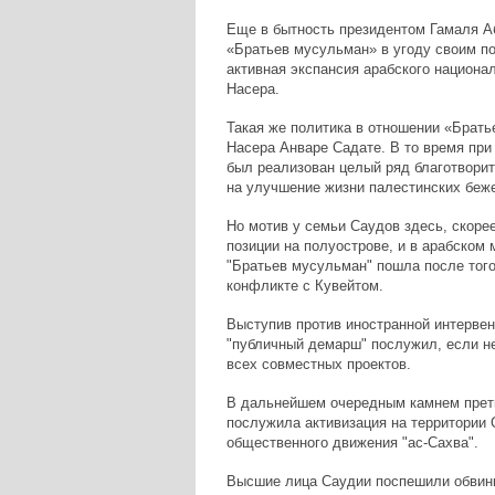
Еще в бытность президентом Гамаля А
«Братьев мусульман» в угоду своим по
активная экспансия арабского национа
Насера.
Такая же политика в отношении «Брать
Насера Анваре Садате. В то время пр
был реализован целый ряд благотворит
на улучшение жизни палестинских беж
Но мотив у семьи Саудов здесь, скоре
позиции на полуострове, и в арабском
"Братьев мусульман" пошла после того
конфликте с Кувейтом.
Выступив против иностранной интервен
"публичный демарш" послужил, если не
всех совместных проектов.
В дальнейшем очередным камнем претк
послужила активизация на территории 
общественного движения "ас-Сахва".
Высшие лица Саудии поспешили обвини