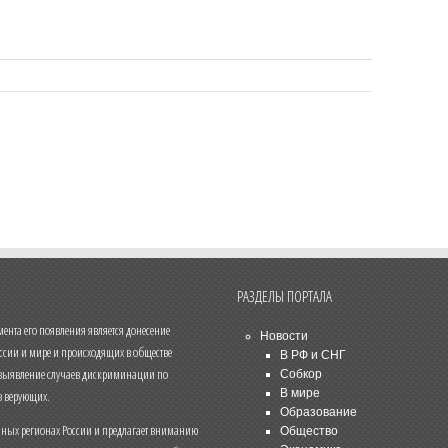
РАЗДЕЛЫ ПОРТАЛА
нта его появления является донесение
Новости
ссии и мире и происходящих в обществе
В РФ и СНГ
 выявление случаев дискриминации по
Собкор
В мире
 верующих.
Образование
чных регионах России и предлагает вниманию
Общество