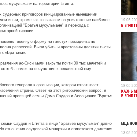
ьев мусульман» на территории Египта.
их судебных приговоров инициированные нынешними
чем иным, кроме как госзаказом на уничтожение наиболее
19.05.20
В ЕГИПТ
рганизацией "Братья мусульмане" и перехода с
ритарной тирании.
и поменял военную форму на галстук президента по
волна репрессий. Были убиты и арестованы десятки тысяч
 к «Братьям».
правления ас-Сиси были закрыты почти 30 тыс мечетей и
 хотя бы намек на сочувствие к ненавистной ему
оевого генерала к организации, которая охватывает
18.05.20
КАЗНЬ 
аселения страны. Ответ на этот риторический вопрос, я
В ЕГИПТ
ошений правящей семьи Дома Саудов и Ассоциации "Братья
ЕЩЕ НОВ
семьи Саудов и Египта в лице "Братьев мусульман" давно
Но отношения саудовской монархии и египетского движения
13.05.20