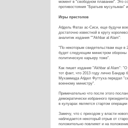
момент в "свободном плавании". Это с
противостояния "Братьев мусульман" и
Игры престолов
Абдель Фатах ас-Сиси, еще будучи вое
достаточно известной в кругу королев
аналитик издания ""Akhbar al Alam":
"По некоторым свидетельствам еще в 
будет следующим министром обороны п
политическую карьеру тоже".
Как пишет издание "Akhbar al Alam": "
тот факт, что 2013 году лично Бандар 
Мухаммада Абдел Футтуха передал "се
военному министру".
Примечательно что после этого послан
демократически избранного президент
в кулуарах является стартом операции
Замечу, что с приходом у власти ново
наблюдается некоторый отрыв от старо
положительно повлияет и на положение 