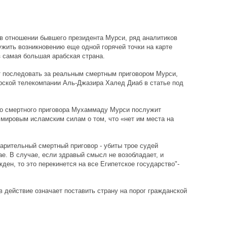
в отношении бывшего президента Мурси, ряд аналитиков
ужить возникновению еще одной горячей точки на карте
з самая большая арабская страна.
т последовать за реальным смертным приговором Мурси,
рской телекомпании Аль-Джазира Халед Диаб в статье под
го смертного приговора Мухаммаду Мурси послужит
и мировым исламским силам о том, что «нет им места на
арительный смертный приговор - убиты трое судей
е. В случае, если здравый смысл не возобладает, и
ден, то это перекинется на все Египетское государство"-
в действие означает поставить страну на порог гражданской