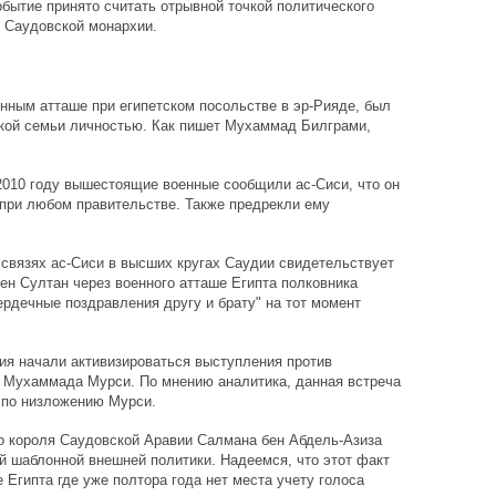
обытие принято считать отрывной точкой политического
 Саудовской монархии.
нным атташе при египетском посольстве в эр-Рияде, был
ской семьи личностью. Как пишет Мухаммад Билграми,
2010 году вышестоящие военные сообщили ас-Сиси, что он
ри любом правительстве. Также предрекли ему
О связях ас-Сиси в высших кругах Саудии свидетельствует
бен Султан через военного атташе Египта полковника
рдечные поздравления другу и брату" на тот момент
ия начали активизироваться выступления против
а Мухаммада Мурси. По мнению аналитика, данная встреча
 по низложению Мурси.
го короля Саудовской Аравии Салмана бен Абдель-Азиза
й шаблонной внешней политики. Надеемся, что этот факт
Египта где уже полтора года нет места учету голоса