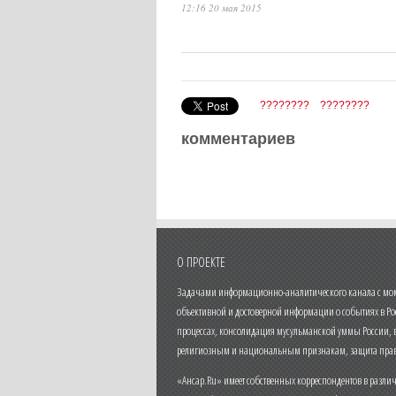
12:16 20 мая 2015
????????
????????
комментариев
О ПРОЕКТЕ
Задачами информационно-аналитического канала с моме
объективной и достоверной информации о событиях в Ро
процессах, консолидация мусульманской уммы России,
религиозным и национальным признакам, защита прав
«Ансар.Ru» имеет собственных корреспондентов в разли