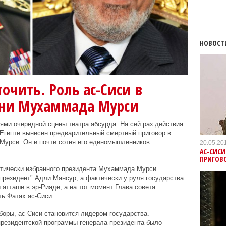
НОВОСТ
очить. Роль ас-Сиси в
зни Мухаммада Мурси
ми очередной сцены театра абсурда. На сей раз действия
 Египте вынесен предварительный смертный приговор в
Мурси. Он и почти сотня его единомышленников
20.05.20
АС-СИСИ
.
ПРИГОВ
атически избранного президента Мухаммада Мурси
резидент" Адли Мансур, а фактически у руля государства
атташе в эр-Рияде, а на тот момент Глава совета
ь Фатах ас-Сиси.
боры, ас-Сиси становится лидером государства.
президентской программы генерала-президента было