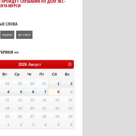
Е ПРОЙДУТ СЛУШАНИЯ ПО ДЕЛУ ЭКС-
ЕНТА МУРСИ
ЫЕ СЛОВА
мурси
ас-сиси
УБРИКИ «»
2026
Август
Вт
Ср
Чт
Пт
Сб
Вс
28
29
30
31
1
2
4
5
6
7
8
9
11
12
13
14
15
16
18
19
20
21
22
23
25
26
27
28
29
30
1
2
3
4
5
6