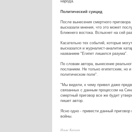
народа.
Политический суицид
После вынесения смертного приговора 
высказали мнения, что это может посл
Ближнего востока. Вспыхнет на сей ра
Касательно тех событий, которые могу
высказался и журналист-аналитик ката
названием "Египет лишился разума".
По словам автора, вынесение реально
посланием. Не только египетским, но 
политическом поле".
"Мы видели, к чему привел даже предв
связанных с данным процессом на Сина
смертный приговор все же будет утверж
пишет автор.
Ясно одно - привести данный приговор 
войны.
Ильяс Капиев