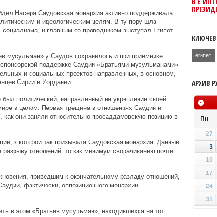
В ЕГИПТ
ПРЕЗИД
бдел Насера Саудовская монархия активно поддерживала
литическим и идеологическим целям. В ту пору шла
л-социализма, и главным ее проводником выступал Египет
КЛЮЧЕВ
египет
ев мусульман» у Саудов сохранилось и при приемнике
и спонсорской поддержке Саудии «Братьями мусульманами»
ельных и социальных проектов направленных, в основном,
АРХИВ Р
енцев Сирии и Иордании.
е был политический, направленный на укрепление своей
 мире в целом. Первая трещина в отношениях Саудии и
, как они заняли относительно просаддамовскую позицию в
Пн
27
ции, к которой так призывала Саудовская монархия. Данный
3
 разрыву отношений, то как минимум сворачиванию почти
10
17
новения, приведшим к окончательному разладу отношений,
Саудии, фактически, оппозиционного монархии
24
31
ть в этом «Братьев мусульман», находившихся на тот