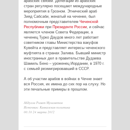
арабских связей. Делегации из арабских
стран регулярно посещают международные
мероприятия в Грозном. Этнический араб
Зияд Сабсаби, женатый на чеченке, был
полномочным представителем
Чеченской
Республики
при
Президенте России
, и сейчас
является членом Совета Федерации, а
чеченец Турко Даудов много лет работает
советником главы Министерства вакуфов
Кувейта и представляет интересы чеченского
муфтията в странах Залива. Бывший министр
иностранных дел в правительстве Дудаева
Шамиль Бено – уроженец Иордании, в 1970 г.
с семьей реэмигрировавший в СССР.
А об участии арабов в войнах в Чечне знает
вся Россия, их имена до сих пор на слуху. Но
эти печальные примеры в прошлом.
Абдулла Ринат Мухаметов
Источник: Кавказская политика
00:10 24 марта 2012