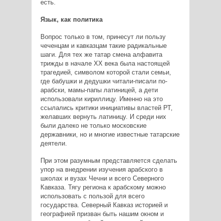
есть.
Язык, как политика
Вопрос только в том, принесут ли пользу
чеченцам и кавказцам такие радикальные
шаги. Для тех же татар смена алфавита
трижды в начале XX века была настоящей
трагедией, символом которой стали семьи,
где бабушки и дедушки читали-писали по-
арабски, мамы-папы латиницей, а дети
использовали кириллицу. Именно на это
ссылались критики инициативы властей РТ,
желавших вернуть латиницу. И среди них
были далеко не только московские
державники, но и многие известные татарские
деятели.
При этом разумным представляется сделать
упор на внедрении изучения арабского в
школах и вузах Чечни и всего Северного
Кавказа. Тягу региона к арабскому можно
использовать с пользой для всего
государства. Северный Кавказ историей и
географией призван быть нашим окном и