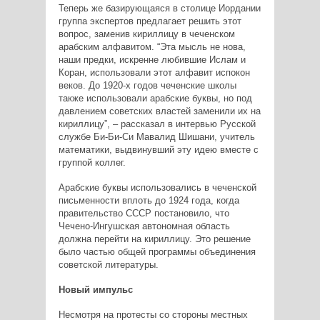
Теперь же базирующаяся в столице Иордании
группа экспертов предлагает решить этот
вопрос, заменив кириллицу в чеченском
арабским алфавитом. “Эта мысль не нова,
наши предки, искренне любившие Ислам и
Коран, использовали этот алфавит испокон
веков. До 1920-х годов чеченские школы
также использовали арабские буквы, но под
давлением советских властей заменили их на
кириллицу”, – рассказал в интервью Русской
службе Би-Би-Си Мавалид Шишани, учитель
математики, выдвинувший эту идею вместе с
группой коллег.
Арабские буквы использовались в чеченской
письменности вплоть до 1924 года, когда
правительство СССР постановило, что
Чечено-Ингушская автономная область
должна перейти на кириллицу. Это решение
было частью общей программы объединения
советской литературы.
Новый импульс
Несмотря на протесты со стороны местных