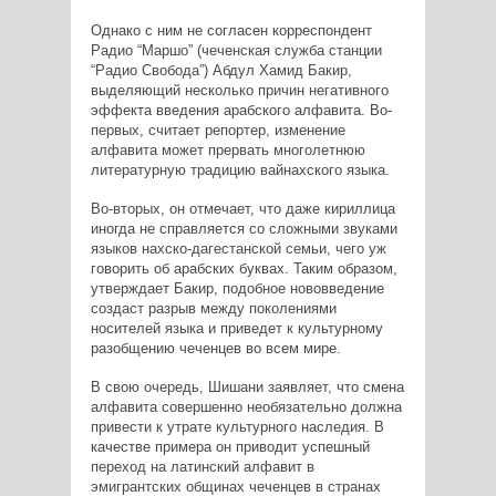
Однако с ним не согласен корреспондент
Радио “Маршо” (чеченская служба станции
“Радио Свобода”) Абдул Хамид Бакир,
выделяющий несколько причин негативного
эффекта введения арабского алфавита. Во-
первых, считает репортер, изменение
алфавита может прервать многолетнюю
литературную традицию вайнахского языка.
Во-вторых, он отмечает, что даже кириллица
иногда не справляется со сложными звуками
языков нахско-дагестанской семьи, чего уж
говорить об арабских буквах. Таким образом,
утверждает Бакир, подобное нововведение
создаст разрыв между поколениями
носителей языка и приведет к культурному
разобщению чеченцев во всем мире.
В свою очередь, Шишани заявляет, что смена
алфавита совершенно необязательно должна
привести к утрате культурного наследия. В
качестве примера он приводит успешный
переход на латинский алфавит в
эмигрантских общинах чеченцев в странах