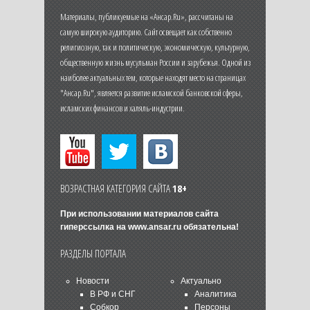
Материалы, публикуемые на «Ансар.Ru», рассчитаны на
самую широкую аудиторию. Сайт освещает как собственно
религиозную, так и политическую, экономическую, культурную,
общественную жизнь мусульман России и зарубежья. Одной из
наиболее актуальных тем, которые находят место на страницах
"Ансар.Ru", является развитие исламской банковской сферы,
исламских финансов и халяль-индустрии.
ВОЗРАСТНАЯ КАТЕГОРИЯ САЙТА
18+
При использовании материалов сайта
гиперссылка на
www.ansar.ru
обязательна!
РАЗДЕЛЫ ПОРТАЛА
Новости
Актуально
В РФ и СНГ
Аналитика
Собкор
Персоны