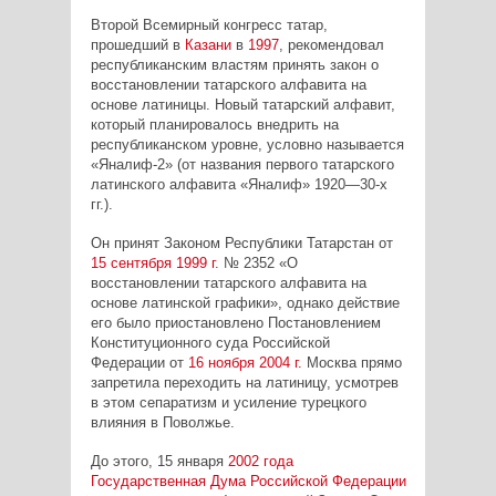
Второй Всемирный конгресс татар,
прошедший в
Казани
в
1997
, рекомендовал
республиканским властям принять закон о
восстановлении татарского алфавита на
основе латиницы. Новый татарский алфавит,
который планировалось внедрить на
республиканском уровне, условно называется
«Яналиф-2» (от названия первого татарского
латинского алфавита «Яналиф» 1920—30-х
гг.).
Он принят Законом Республики Татарстан от
15 сентября
1999 г.
№ 2352 «О
восстановлении татарского алфавита на
основе латинской графики», однако действие
его было приостановлено Постановлением
Конституционного суда Российской
Федерации от
16 ноября
2004 г.
Москва прямо
запретила переходить на латиницу, усмотрев
в этом сепаратизм и усиление турецкого
влияния в Поволжье.
До этого, 15 января
2002 года
Государственная Дума Российской Федерации