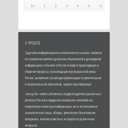
31
1
2
3
4
5
6
О ПРОЕКТЕ
Задачами информационно-аналитического канала с момента
его появления является донесение объективной и достоверной
информации о событиях в России и мире и происходящих в
обществе процессах, консолидация мусульманской уммы
России, выявление случаев дискриминации по религиозным
и национальным признакам, защита прав верующих.
«Ансар.Ru» имеет собственных корреспондентов в различных
регионах России и предлагает вниманию читателей как
оперативную новостную информацию, так и эксклюзивные
аналитические статьи, обзоры, религиозно-богословские
материалы, мнения известных экспертов по различным
вопросам.