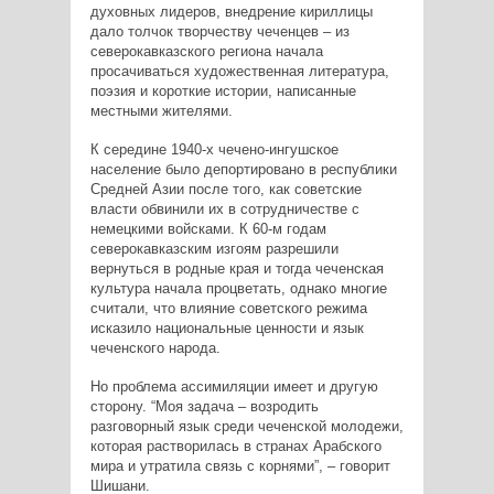
духовных лидеров, внедрение кириллицы
дало толчок творчеству чеченцев – из
северокавказского региона начала
просачиваться художественная литература,
поэзия и короткие истории, написанные
местными жителями.
К середине 1940-х чечено-ингушское
население было депортировано в республики
Средней Азии после того, как советские
власти обвинили их в сотрудничестве с
немецкими войсками. К 60-м годам
северокавказским изгоям разрешили
вернуться в родные края и тогда чеченская
культура начала процветать, однако многие
считали, что влияние советского режима
исказило национальные ценности и язык
чеченского народа.
Но проблема ассимиляции имеет и другую
сторону. “Моя задача – возродить
разговорный язык среди чеченской молодежи,
которая растворилась в странах Арабского
мира и утратила связь с корнями”, – говорит
Шишани.