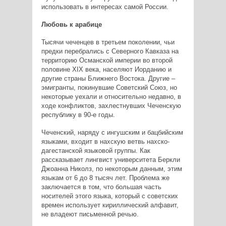
использовать в интересах самой России.
Любовь к арабице
Тысячи чеченцев в третьем поколении, чьи
предки перебрались с Северного Кавказа на
территорию Османской империи во второй
половине XIX века, населяют Иорданию и
другие страны Ближнего Востока. Другие –
эмигранты, покинувшие Советский Союз, но
некоторые уехали и относительно недавно, в
ходе конфликтов, захлестнувших Чеченскую
республику в 90-е годы.
Чеченский, наряду с ингушским и бацбийским
языками, входит в нахскую ветвь нахско-
дагестанской языковой группы. Как
рассказывает лингвист университета Беркли
Джоанна Николз, по некоторым данным, этим
языкам от 6 до 8 тысяч лет. Проблема же
заключается в том, что большая часть
носителей этого языка, который с советских
времен использует кириллический алфавит,
не владеют письменной речью.