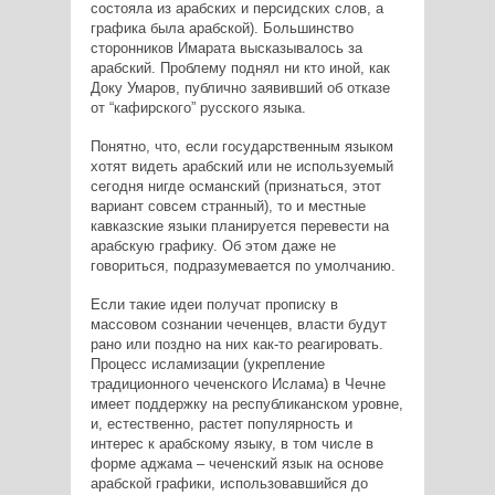
состояла из арабских и персидских слов, а
графика была арабской). Большинство
сторонников Имарата высказывалось за
арабский. Проблему поднял ни кто иной, как
Доку Умаров, публично заявивший об отказе
от “кафирского” русского языка.
Понятно, что, если государственным языком
хотят видеть арабский или не используемый
сегодня нигде османский (признаться, этот
вариант совсем странный), то и местные
кавказские языки планируется перевести на
арабскую графику. Об этом даже не
говориться, подразумевается по умолчанию.
Если такие идеи получат прописку в
массовом сознании чеченцев, власти будут
рано или поздно на них как-то реагировать.
Процесс исламизации (укрепление
традиционного чеченского Ислама) в Чечне
имеет поддержку на республиканском уровне,
и, естественно, растет популярность и
интерес к арабскому языку, в том числе в
форме аджама – чеченский язык на основе
арабской графики, использовавшийся до