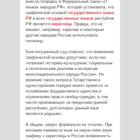
внесла поправку в Федеральный Закон «О
языках народов РФ», которая установила, что
графической основой
государственного языка
РФ
и всех
государственных языков
республик
РФ является
кириллица
. Правда, это не
мешает, например, карелам и некоторым
другим народам России использовать
латиницу.
Конституционный суд отметил, что изменение
графической основы допустимо, если оно
«отвечает историко-культурным, социальным
и политическим реалиям и интересам
многонационального народа России». Но
решение такого вопроса Татарстаном в
одностороннем порядке может привести «к
ослаблению федеративного единства и
ограничению прав и свобод граждан, в том
числе проживающих за пределами данной
республики, для которых данный язык
является родным».
В общем, запрет формально не тотален. При
желании перевести язык на какую-либо иную
графику с кириллицы в России возможность