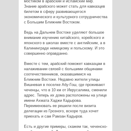
мостиком в арабский и исламский мир.
Знание арабского может стать для кавказцев
билетом в сферу развивающегося
экономического и культурного сотрудничества
с Большим Ближним Востоком.
Ведь на Дальнем Востоке уделяют большое
внимание изучению китайского, корейского и
японского в школах вместе с английским, а в
Калининграде немецкому и польскому. И это
совершенно оправданно.
Вместе с тем, арабский поможет кавказцам в
налаживании связей с большими общинами
соотечественников, оказавшимися на
Ближним Востоке. Недавно жители улицы
Вишневая в поселке Абу-Гош, где проживают
чеченцы, что в 10 км от Иерусалима, сменили
адрес. Теперь их дома расположены на улице
имени Ахмата Хаджи Кадырова.
Переименовать ее решили после визита
делегации из Грозного, вскоре туда хочет
приехать и сам Рамзан Кадыров.
Есть и другие примеры, скажем так, чеченско-