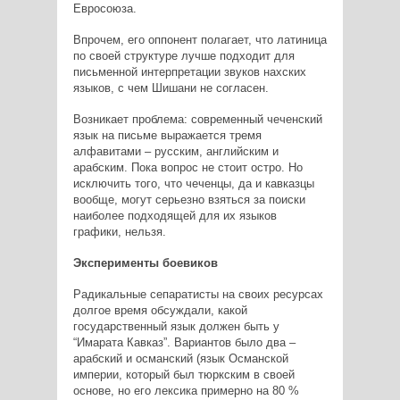
Евросоюза.
Впрочем, его оппонент полагает, что латиница
по своей структуре лучше подходит для
письменной интерпретации звуков нахских
языков, с чем Шишани не согласен.
Возникает проблема: современный чеченский
язык на письме выражается тремя
алфавитами – русским, английским и
арабским. Пока вопрос не стоит остро. Но
исключить того, что чеченцы, да и кавказцы
вообще, могут серьезно взяться за поиски
наиболее подходящей для их языков
графики, нельзя.
Эксперименты боевиков
Радикальные сепаратисты на своих ресурсах
долгое время обсуждали, какой
государственный язык должен быть у
“Имарата Кавказ”. Вариантов было два –
арабский и османский (язык Османской
империи, который
был тюркским в своей
основе, но его лексика примерно на 80 %